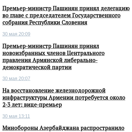
Премьер-министр Пашинян принял делегацию
во главе с председателем Государственного
собрания Республики Словения
30 мая 20:09
Премьер-министр Пашинян принял
новоизбранных членов Центрального
правления Армянской либерально-
демократической партии
30 мая 20:07
На восстановление железнодорожной
инфраструктуры Армении потребуется около
2-3 лет: вице-премьер
30 мая 13:11
Минобороны Азербайджана распространило