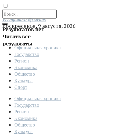
Отправить
Республика Армения
Воскресенье, 9 августа, 2026
Результатов нет
Читать все
результаты
Официальная хроника
Государство
Регион
Экономика
Общество
Культура
Спорт
Официальная хроника
Государство
Регион
Экономика
Общество
Культура