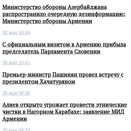
Министерство обороны Азербайджана
распространило очередную дезинформацию:
Министерство обороны Армении
30 мая 10:44
С официальным визитом в Армению прибыла
председатель Парламента Словении
30 мая 10:41
Премьер-министр Пашинян провел встречу с
президентом Хачатуряном
30 мая 08:36
Алиев открыто угрожает провести этнические
чистки в Нагорном Карабахе: заявление МИД
Армении
30 мая 08:33