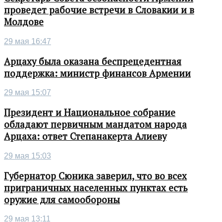
проведет рабочие встречи в Словакии и в
Молдове
29 мая 16:47
Арцаху была оказана беспрецедентная
поддержка: министр финансов Армении
29 мая 15:07
Президент и Национальное собрание
обладают первичным мандатом народа
Арцаха: ответ Степанакерта Алиеву
29 мая 15:03
Губернатор Сюника заверил, что во всех
приграничных населенных пунктах есть
оружие для самообороны
29 мая 13:11