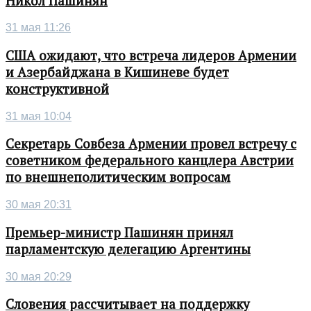
Никол Пашинян
31 мая 11:26
США ожидают, что встреча лидеров Армении
и Азербайджана в Кишиневе будет
конструктивной
31 мая 10:04
Секретарь Совбеза Армении провел встречу с
советником федерального канцлера Австрии
по внешнеполитическим вопросам
30 мая 20:31
Премьер-министр Пашинян принял
парламентскую делегацию Аргентины
30 мая 20:29
Словения рассчитывает на поддержку