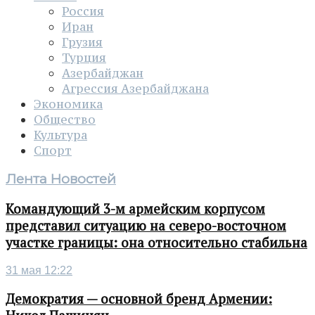
Россия
Иран
Грузия
Турция
Азербайджан
Агрессия Азербайджана
Экономика
Общество
Культура
Спорт
Лента Новостей
Командующий 3-м армейским корпусом
представил ситуацию на северо-восточном
участке границы: она относительно стабильна
31 мая 12:22
Демократия — основной бренд Армении: