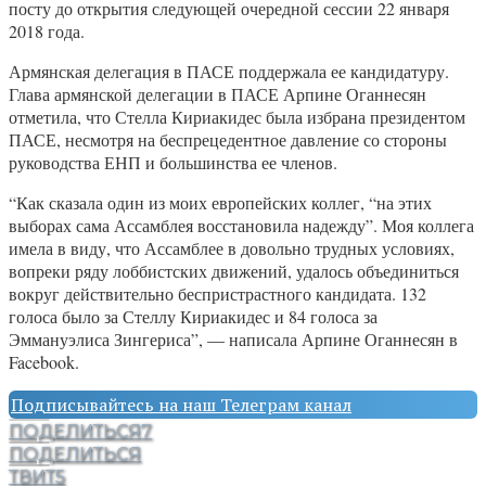
посту до открытия следующей очередной сессии 22 января
2018 года.
Армянская делегация в ПАСЕ поддержала ее кандидатуру.
Глава армянской делегации в ПАСЕ Арпине Оганнесян
отметила, что Стелла Кириакидес была избрана президентом
ПАСЕ, несмотря на беспрецедентное давление со стороны
руководства ЕНП и большинства ее членов.
“Как сказала один из моих европейских коллег, “на этих
выборах сама Ассамблея восстановила надежду”. Моя коллега
имела в виду, что Ассамблее в довольно трудных условиях,
вопреки ряду лоббистских движений, удалось объединиться
вокруг действительно беспристрастного кандидата. 132
голоса было за Стеллу Кириакидес и 84 голоса за
Эммануэлиса Зингериса”, — написала Арпине Оганнесян в
Facebook.
Подписывайтесь на наш Телеграм канал
ПОДЕЛИТЬСЯ
7
ПОДЕЛИТЬСЯ
ТВИТ
5