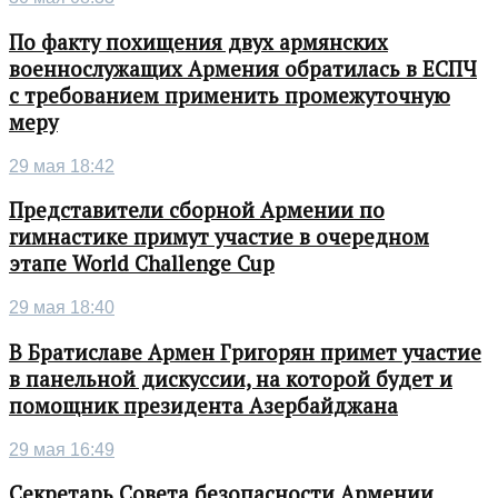
По факту похищения двух армянских
военнослужащих Армения обратилась в ЕСПЧ
с требованием применить промежуточную
меру
29 мая 18:42
Представители сборной Армении по
гимнастике примут участие в очередном
этапе World Challenge Cup
29 мая 18:40
В Братиславе Армен Григорян примет участие
в панельной дискуссии, на которой будет и
помощник президента Азербайджана
29 мая 16:49
Секретарь Совета безопасности Армении