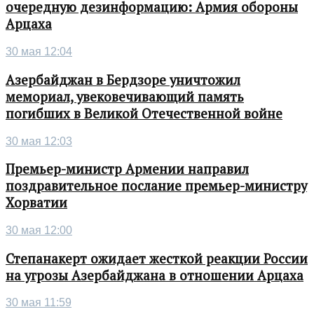
очередную дезинформацию: Армия обороны
Арцаха
30 мая 12:04
Азербайджан в Бердзоре уничтожил
мемориал, увековечивающий память
погибших в Великой Отечественной войне
30 мая 12:03
Премьер-министр Армении направил
поздравительное послание премьер-министру
Хорватии
30 мая 12:00
Степанакерт ожидает жесткой реакции России
на угрозы Азербайджана в отношении Арцаха
30 мая 11:59