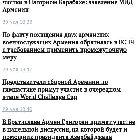
чистки в Нагорном Карабахе: заявление МИД
Армении
30 мая 08:33
По факту похищения двух армянских
военнослужащих Армения обратилась в ЕСПЧ
с требованием применить промежуточную
меру
29 мая 18:42
Представители сборной Армении по
гимнастике примут участие в очередном
этапе World Challenge Cup
29 мая 18:40
В Братиславе Армен Григорян примет участие
в панельной дискуссии, на которой будет и
помощник президента Азербайджана