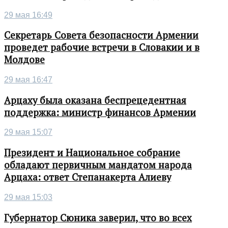
29 мая 16:49
Секретарь Совета безопасности Армении
проведет рабочие встречи в Словакии и в
Молдове
29 мая 16:47
Арцаху была оказана беспрецедентная
поддержка: министр финансов Армении
29 мая 15:07
Президент и Национальное собрание
обладают первичным мандатом народа
Арцаха: ответ Степанакерта Алиеву
29 мая 15:03
Губернатор Сюника заверил, что во всех