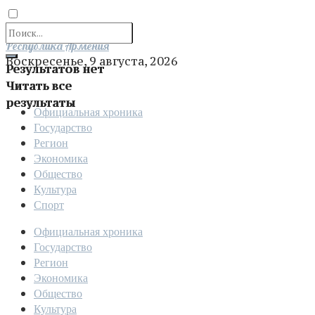
Отправить
Республика Армения
Воскресенье, 9 августа, 2026
Результатов нет
Читать все
результаты
Официальная хроника
Государство
Регион
Экономика
Общество
Культура
Спорт
Официальная хроника
Государство
Регион
Экономика
Общество
Культура