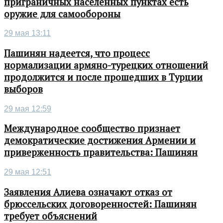
приграничных населенных пунктах есть
оружие для самообороны
29 мая 13:11
Пашинян надеется, что процесс
нормализации армяно-турецких отношений
продолжится и после прошедших в Турции
выборов
29 мая 12:59
Международное сообщество признает
демократические достижения Армении и
приверженность правительства: Пашинян
29 мая 12:51
Заявления Алиева означают отказ от
брюссельских договоренностей: Пашинян
требует объяснений