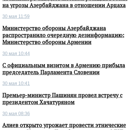
на угрозы Азербайджана в отношении Арцаха
30 мая 11:59
Министерство обороны Азербайджана
распространило очередную дезинформацию:
Министерство обороны Армении
30 мая 10:44
С официальным визитом в Армению прибыла
председатель Парламента Словении
30 мая 10:41
Премьер-министр Пашинян провел встречу с
президентом Хачатуряном
30 мая 08:36
Алиев открыто угрожает провести этнические