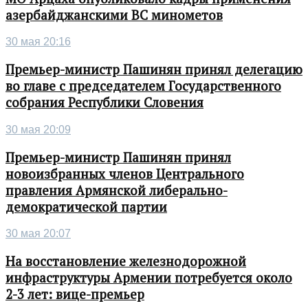
азербайджанскими ВС минометов
30 мая 20:16
Премьер-министр Пашинян принял делегацию
во главе с председателем Государственного
собрания Республики Словения
30 мая 20:09
Премьер-министр Пашинян принял
новоизбранных членов Центрального
правления Армянской либерально-
демократической партии
30 мая 20:07
На восстановление железнодорожной
инфраструктуры Армении потребуется около
2-3 лет: вице-премьер