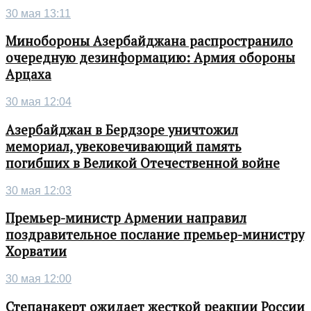
30 мая 13:11
Минобороны Азербайджана распространило
очередную дезинформацию: Армия обороны
Арцаха
30 мая 12:04
Азербайджан в Бердзоре уничтожил
мемориал, увековечивающий память
погибших в Великой Отечественной войне
30 мая 12:03
Премьер-министр Армении направил
поздравительное послание премьер-министру
Хорватии
30 мая 12:00
Степанакерт ожидает жесткой реакции России