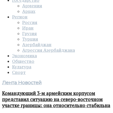
Государство
Армения
Арцах
Регион
Россия
Иран
Грузия
Турция
Азербайджан
Агрессия Азербайджана
Экономика
Общество
Культура
Спорт
Лента Новостей
Командующий 3-м армейским корпусом
представил ситуацию на северо-восточном
участке границы: она относительно стабильна