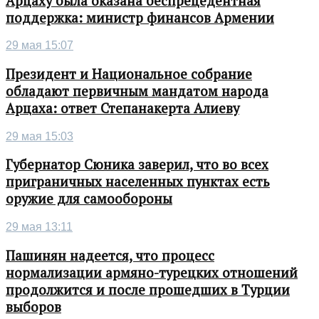
Арцаху была оказана беспрецедентная
поддержка: министр финансов Армении
29 мая 15:07
Президент и Национальное собрание
обладают первичным мандатом народа
Арцаха: ответ Степанакерта Алиеву
29 мая 15:03
Губернатор Сюника заверил, что во всех
приграничных населенных пунктах есть
оружие для самообороны
29 мая 13:11
Пашинян надеется, что процесс
нормализации армяно-турецких отношений
продолжится и после прошедших в Турции
выборов