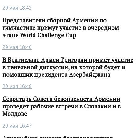
29 мая 18:42
Представители сборной Армении по
гимнастике примут участие в очередном
этапе World Challenge Cup
29 мая 18:40
В Братиславе Армен Григорян примет участие
в панельной дискуссии, на которой будет и
помощник президента Азербайджана
29 мая 16:49
Секретарь Совета безопасности Армении
проведет рабочие встречи в Словакии и в
Молдове
29 мая 16:47