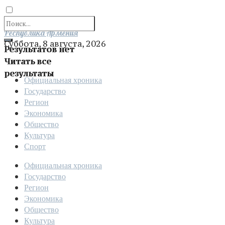
Отправить
Республика Армения
Суббота, 8 августа, 2026
Результатов нет
Читать все
результаты
Официальная хроника
Государство
Регион
Экономика
Общество
Культура
Спорт
Официальная хроника
Государство
Регион
Экономика
Общество
Культура