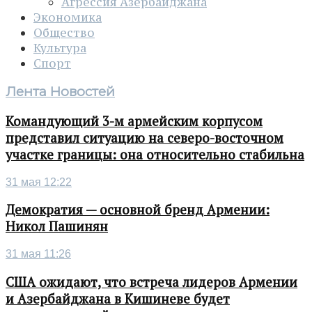
Агрессия Азербайджана
Экономика
Общество
Культура
Спорт
Лента Новостей
Командующий 3-м армейским корпусом
представил ситуацию на северо-восточном
участке границы: она относительно стабильна
31 мая 12:22
Демократия — основной бренд Армении:
Никол Пашинян
31 мая 11:26
США ожидают, что встреча лидеров Армении
и Азербайджана в Кишиневе будет