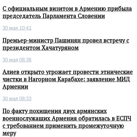
С официальным визитом в Армению прибыла
председатель Парламента Словении
30 мая 10:41
Премьер-министр Пашинян провел встречу с
президентом Хачатуряном
30 мая 08:36
Алиев открыто угрожает провести этнические
чистки в Нагорном Карабахе: заявление МИД
Армении
30 мая 08:33
По факту похищения двух армянских
военнослужащих Армения обратилась в ЕСПЧ
с требованием применить промежуточную
меру