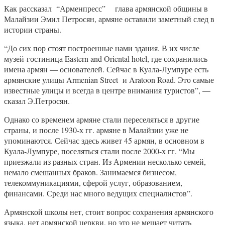
Как рассказал “Арменпресс” глава армянской общины в
Малайзии Эмил Петросян, армяне оставили заметный след в
истории страны.
“До сих пор стоят построенные нами здания. В их числе
музей-гостиница Eastern and Oriental hotel, где сохранились
имена армян — основателей. Сейчас в Куала-Лумпуре есть
армянские улицы Armenian Street и Aratoon Road. Это самые
известные улицы и всегда в центре внимания туристов”, —
сказал Э.Петросян.
Однако со временем армяне стали переселяться в другие
страны, и после 1930-х гг. армяне в Малайзии уже не
упоминаются. Сейчас здесь живет 45 армян, в основном в
Куала-Лумпуре, поселяться стали после 2000-х гг. “Мы
приезжали из разных стран. Из Армении несколько семей,
немало смешанных браков. Занимаемся бизнесом,
телекоммуникациями, сферой услуг, образованием,
финансами. Среди нас много ведущих специалистов”.
Армянской школы нет, стоит вопрос сохранения армянского
языка, нет армянской церкви, но это не мешает читать