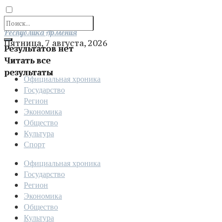
Отправить
Республика Армения
Пятница, 7 августа, 2026
Результатов нет
Читать все
результаты
Официальная хроника
Государство
Регион
Экономика
Общество
Культура
Спорт
Официальная хроника
Государство
Регион
Экономика
Общество
Культура