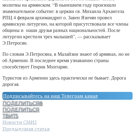
молитвы на армянском. “В нынешнем году произошло
знаменательное событие: в церкви св. Михаила Архангела
РПЦ 4 февраля архимандрит о. Завен Язичян провел
армянскую литургию, на которой присутствовали все члены
общины и наши друзья разных национальностей. После
литургии крестили трех малышей”, — рассказывает
Э.Петросян.
По словам Э.Петросяна, в Малайзии знают об армянах, но не
об Армении. В последнее время узнаванию страны
способствует Генрик Мхитарян.
Туристов из Армении здесь практически не бывает. Дорога
дорогая.
Подписывайтесь на наш Телеграм канал
ПОДЕЛИТЬСЯ
8
ПОДЕЛИТЬСЯ
ТВИТ
5
Новости СМИ2
Предыдущая статья