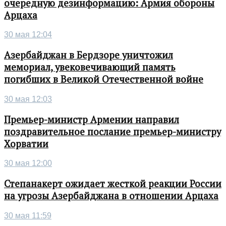
очередную дезинформацию: Армия обороны
Арцаха
30 мая 12:04
Азербайджан в Бердзоре уничтожил
мемориал, увековечивающий память
погибших в Великой Отечественной войне
30 мая 12:03
Премьер-министр Армении направил
поздравительное послание премьер-министру
Хорватии
30 мая 12:00
Степанакерт ожидает жесткой реакции России
на угрозы Азербайджана в отношении Арцаха
30 мая 11:59