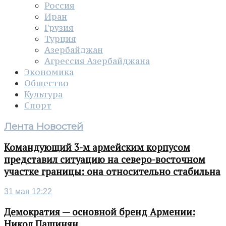
Россия
Иран
Грузия
Турция
Азербайджан
Агрессия Азербайджана
Экономика
Общество
Культура
Спорт
Лента Новостей
Командующий 3-м армейским корпусом
представил ситуацию на северо-восточном
участке границы: она относительно стабильна
31 мая 12:22
Демократия — основной бренд Армении:
Никол Пашинян