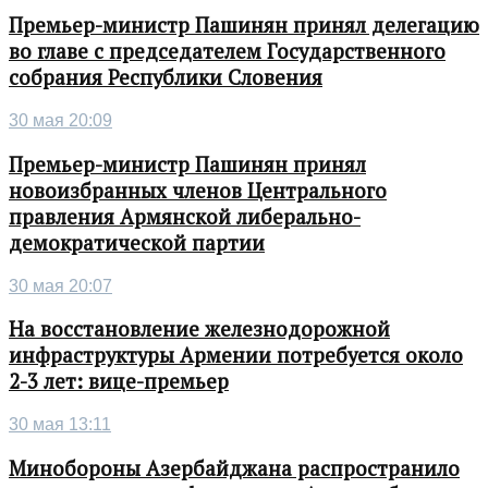
Премьер-министр Пашинян принял делегацию
во главе с председателем Государственного
собрания Республики Словения
30 мая 20:09
Премьер-министр Пашинян принял
новоизбранных членов Центрального
правления Армянской либерально-
демократической партии
30 мая 20:07
На восстановление железнодорожной
инфраструктуры Армении потребуется около
2-3 лет: вице-премьер
30 мая 13:11
Минобороны Азербайджана распространило