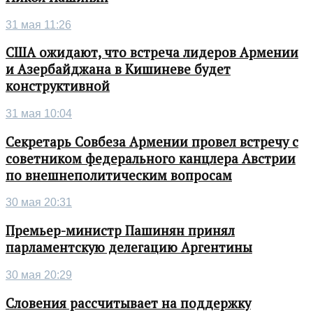
31 мая 11:26
США ожидают, что встреча лидеров Армении
и Азербайджана в Кишиневе будет
конструктивной
31 мая 10:04
Секретарь Совбеза Армении провел встречу с
советником федерального канцлера Австрии
по внешнеполитическим вопросам
30 мая 20:31
Премьер-министр Пашинян принял
парламентскую делегацию Аргентины
30 мая 20:29
Словения рассчитывает на поддержку