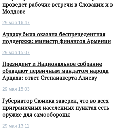
проведет рабочие встречи в Словакии и в
Молдове
29 мая 16:47
Арцаху была оказана беспрецедентная
поддержка: министр финансов Армении
29 мая 15:07
Президент и Национальное собрание
обладают первичным мандатом народа
Арцаха: ответ Степанакерта Алиеву
29 мая 15:03
Губернатор Сюника заверил, что во всех
приграничных населенных пунктах есть
оружие для самообороны
29 мая 13:11