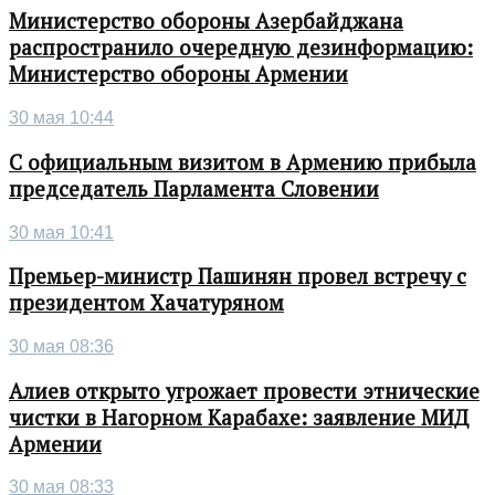
Министерство обороны Азербайджана
распространило очередную дезинформацию:
Министерство обороны Армении
30 мая 10:44
С официальным визитом в Армению прибыла
председатель Парламента Словении
30 мая 10:41
Премьер-министр Пашинян провел встречу с
президентом Хачатуряном
30 мая 08:36
Алиев открыто угрожает провести этнические
чистки в Нагорном Карабахе: заявление МИД
Армении
30 мая 08:33