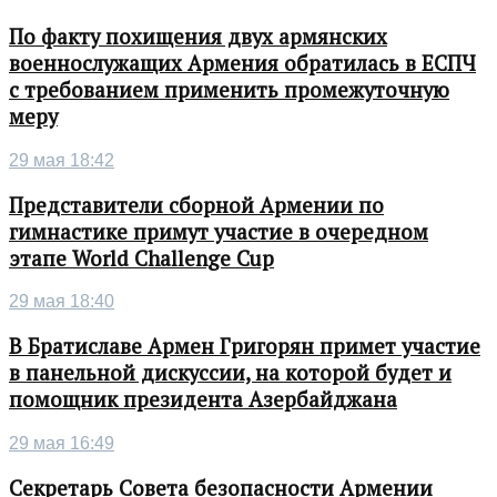
По факту похищения двух армянских
военнослужащих Армения обратилась в ЕСПЧ
с требованием применить промежуточную
меру
29 мая 18:42
Представители сборной Армении по
гимнастике примут участие в очередном
этапе World Challenge Cup
29 мая 18:40
В Братиславе Армен Григорян примет участие
в панельной дискуссии, на которой будет и
помощник президента Азербайджана
29 мая 16:49
Секретарь Совета безопасности Армении