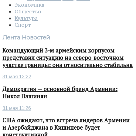
Экономика
Общество
Культура
Спорт
Лента Новостей
Командующий 3-м армейским корпусом
представил ситуацию на северо-восточном
участке границы: она относительно стабильна
31 мая 12:22
Демократия — основной бренд Армении:
Никол Пашинян
31 мая 11:26
США ожидают, что встреча лидеров Армении
и Азербайджана в Кишиневе будет
конструктивной