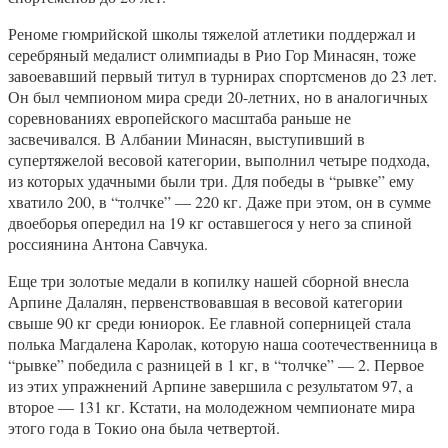
Реноме гюмрийской школы тяжелой атлетики поддержал и
серебряный медалист олимпиады в Рио Гор Минасян, тоже
завоевавший первый титул в турнирах спортсменов до 23 лет.
Он был чемпионом мира среди 20-летних, но в аналогичных
соревнованиях европейского масштаба раньше не
засвечивался. В Албании Минасян, выступивший в
супертяжелой весовой категории, выполнил четыре подхода,
из которых удачными были три. Для победы в “рывке” ему
хватило 200, в “толчке” — 220 кг. Даже при этом, он в сумме
двоеборья опередил на 19 кг оставшегося у него за спиной
россиянина Антона Савчука.
Еще три золотые медали в копилку нашей сборной внесла
Арпине Далалян, первенствовавшая в весовой категории
свыше 90 кг среди юниорок. Ее главной соперницей стала
полька Магдалена Каролак, которую наша соотечественница в
“рывке” победила с разницей в 1 кг, в “толчке” — 2. Первое
из этих упражнений Арпине завершила с результатом 97, а
второе — 131 кг. Кстати, на молодежном чемпионате мира
этого года в Токио она была четвертой.