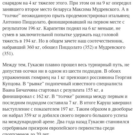
снарядом на 4 кг тяжелее этого. При этом он на 9 кг опередил
занявшего второе место беларуса Максима Мудревского. А в
“толчке” неожиданную прыть продемонстрировал итальянец
Антонио Пиццолато, финишировавший на первом месте с
результатом 196 кг. Карапетян поднял на 6 кг меньше, не
сумев в заключительной попытке удержать над головой
тяжесть в 194 кг. Но в общем зачете наш соотечественник,
набравший 360 кг, обошел Пиццолато (352) и Мудревского
(351).
Между тем, Гукасян плавно прошел весь турнирный путь, не
допустив осечки ни в одном из шести подходов. В обоих
упражнениях гюмриец на 1 кг превзошел россиянина Георгия
Купцова. В “рывке” подопечный известного специалиста
Ваана Бичахчяна стартовал с результата 155 кг, а
финишировал с 162 кг. В “толчке” разница между первым и
последним подходом составила 7 кг. В итоге Каруш завершил
выступление с показателем 197 кг. Таким образом в двоеборье
он набрал 359 кг и добился своего первого большого успеха
на международной арене. Два года назад Гукасян становился
серебряным призером европейского первенства среди
спортсменов до 20 лет.