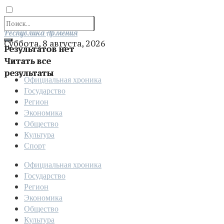
Отправить
Республика Армения
Суббота, 8 августа, 2026
Результатов нет
Читать все
результаты
Официальная хроника
Государство
Регион
Экономика
Общество
Культура
Спорт
Официальная хроника
Государство
Регион
Экономика
Общество
Культура