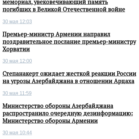
мемориал, увековечивающий память
погибших в Великой Отечественной войне
30 мая 12:03
Премьер-министр Армении направил
поздравительное послание премьер-министру
Хорватии
30 мая 12:00
Степанакерт ожидает жесткой реакции России
на угрозы Азербайджана в отношении Арцаха
30 мая 11:59
Министерство обороны Азербайджана
распространило очередную дезинформацию:
Министерство обороны Армении
30 мая 10:44