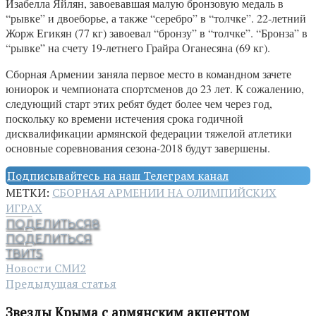
Изабелла Яйлян, завоевавшая малую бронзовую медаль в
“рывке” и двоеборье, а также “серебро” в “толчке”. 22-летний
Жорж Егикян (77 кг) завоевал “бронзу” в “толчке”. “Бронза” в
“рывке” на счету 19-летнего Грайра Оганесяна (69 кг).
Сборная Армении заняла первое место в командном зачете
юниорок и чемпионата спортсменов до 23 лет. К сожалению,
следующий старт этих ребят будет более чем через год,
поскольку ко времени истечения срока годичной
дисквалификации армянской федерации тяжелой атлетики
основные соревнования сезона-2018 будут завершены.
Подписывайтесь на наш Телеграм канал
МЕТКИ:
СБОРНАЯ АРМЕНИИ НА ОЛИМПИЙСКИХ
ИГРАХ
ПОДЕЛИТЬСЯ
8
ПОДЕЛИТЬСЯ
ТВИТ
5
Новости СМИ2
Предыдущая статья
Звезды Крыма с армянским акцентом