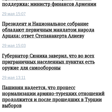
поддержка: министр финансов Армении
29 мая 15:07
Президент и Национальное собрание
обладают первичным мандатом народа
Арцаха: ответ Степанакерта Алиеву
29 мая 15:03
Губернатор Сюника заверил, что во всех
приграничных населенных пунктах есть
оружие для самообороны
29 мая 13:11
Пашинян надеется, что процесс
нормализации армяно-турецких отношений
продолжится и после прошедших в Турции
выборов