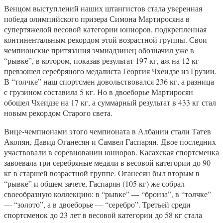
Венцом выступлений наших штангистов стала уверенная
победа олимпийского призера Симона Мартиросяна в
супертяжелой весовой категории юниоров, подкрепленная
континентальным рекордом этой возрастной группы. Свои
чемпионские притязания эчмиадзинец обозначил уже в
“рывке”, в котором, показав результат 197 кг, аж на 12 кг
превзошел серебряного медалиста Георгия Чхеидзе из Грузии.
В “толчке” наш спортсмен довольствовался 236 кг, а разница
с грузином составила 5 кг. Но в двоеборье Мартиросян
обошел Чхеидзе на 17 кг, а суммарный результат в 433 кг стал
новым рекордом Старого света.
Вице-чемпионами этого чемпионата в Албании стали Татев
Акопян, Давид Оганесян и Самвел Гаспарян. Двое последних
участвовали в соревновании юниоров. Касахская спортсменка
завоевала три серебряные медали в весовой категории до 90
кг в старшей возрастной группе. Оганесян был вторым в
“рывке” и общем зачете, Гаспарян (105 кг) же собрал
своеобразную коллекцию: в “рывке” — “бронза”, в “толчке”
— “золото”, а в двоеборье — “серебро”. Третьей среди
спортсменок до 23 лет в весовой категории до 58 кг стала