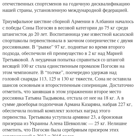
отечественных спортсменов на годичную дисквалификацию
нашей страны, установленную международной федерацией.
Триумфальное шествие сборной Армении в Албании началось
с победы Соны Погосян в весовой категории до 75 кг среди
штангисток до 20 лет. Воспитанница уже известной касахской
спортшколы первенствовала в заочном соперничестве с двумя
россиянками. В “рывке” 97 кг, поднятые во время второго
подхода, обеспечили ей преимущество в 2 кг над Марией
Третьяковой. А неудачная попытка справиться со штангой
весящей 100 кг стала единственным промахом Погосян на
этом чемпионате. В “толчке”, поочередно удержав над
головой снаряды 113, 125 и 130 кг тяжести, Сона не оставила
шансов основным и второстепенным соперницам. Достаточно
отметить, что занявшая в этом упражнении второе место
россиянка Татьяна Тыдьякова, отстала от нее на 18 кг. А в
сумме двоеборья подопечная Армана Казаряна, набрав 227 кг,
обеспечила полный комплект золотых наград этого
первенства. Третьякова уступила армянке 23, а бронзовая
призерша из Украины Алена Шевкопляс — 25 кг. Нелишне
отметить, что Погосян была серебряным призером этих
соревнований в 2013 и 2015 годах.