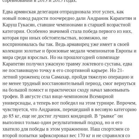
Едва армянская делегация отпраздновала этот успех, как
новый повод радости поочередно дали Андраник Карапетян и
Каруш Гукасян, ставшие чемпионами в старшей возрастной
категории. Особенно значимой стала победа первого из них,
которая при иных обстоятельствах, возможно, не
воспринималась бы так. Ведь армавирец уже имеет в своей
колекции золотые и бронзовые медали чемпионатов Европы и
мира среди взрослых. Но на прошлогодней олимпиаде
Карапетян получил ужасную травму локтевого сустава, едва
не поставившую точку в его спортивной карьере. Но 21-
летний уроженец села Самахар, пройдя тяжелую операцию и
не менее трудный восстановительный период, смог вернуться
на большой помост и практически сходу начал завоевывать
трофеи. В августе стал вице-чемпионом Всемирной
универсиады, а теперь вот победил на этом турнире. Впрочем,
чувствуется, что Андраник, перешедший в весовую категорию
до 85 кг, еще не достиг лучших кондиций. В “рывке” он
выполнил только один результативный подход, но и его
хватило для победы в этом упражнении. Наш спортсмен со
второй попытки зафиксировал вес 170 кг и не справился со