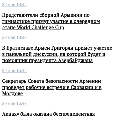
29 мая 18:42
Представители сборной Армении по
гимнастике примут участие в очередном
этапе World Challenge Cup
29 мая 18:40
В Братиславе Армен Григорян примет участие
в панельной дискуссии, на которой будет и
помощник президента Азербайджана
29 мая 16:49
Секретарь Совета безопасности Армении
проведет рабочие встречи в Словакии и в
Молдове
29 мая 16:47
Арцаху была оказана беспрецедентная