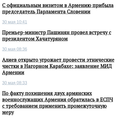
С официальным визитом в Армению прибыла
председатель Парламента Словении
30 мая 10:41
Премьер-министр Пашинян провел встречу с
президентом Хачатуряном
30 мая 08:36
Алиев открыто угрожает провести этнические
чистки в Нагорном Карабахе: заявление МИД
Армении
30 мая 08:33
По факту похищения двух армянских
военнослужащих Армения обратилась в ЕСПЧ
с требованием применить промежуточную
меру