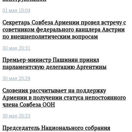
31 мая 10:04
Секретарь Совбеза Армении провел встречу с
советником федерального канцлера Австрии
по внешнеполитическим вопросам
30 мая 20:31
Премьер-министр Пашинян принял
парламентскую делегацию Аргентины
30 мая 20:29
Словения рассчитывает на поддержку
Армении в получении статуса непостоянного
члена Совбеза ООН
30 мая 20:23
Председатель Национального собрания