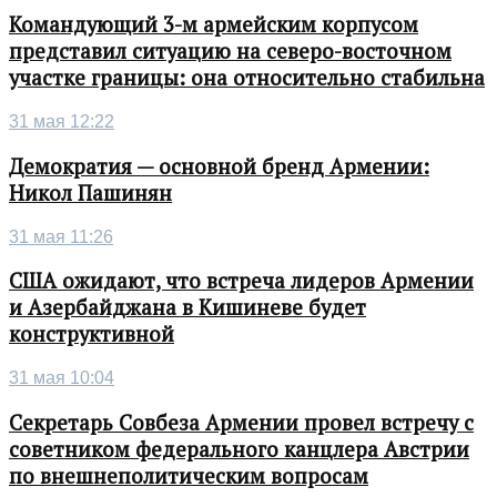
Командующий 3-м армейским корпусом
представил ситуацию на северо-восточном
участке границы: она относительно стабильна
31 мая 12:22
Демократия — основной бренд Армении:
Никол Пашинян
31 мая 11:26
США ожидают, что встреча лидеров Армении
и Азербайджана в Кишиневе будет
конструктивной
31 мая 10:04
Секретарь Совбеза Армении провел встречу с
советником федерального канцлера Австрии
по внешнеполитическим вопросам