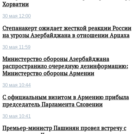
Хорватии
30 мая 12:00
Степанакерт ожидает жесткой реакции России
на угрозы Азербайджана в отношении Арцаха
30 мая 11:59
Министерство обороны Азербайджана
распространило очередную дезинформацию:
Министерство обороны Армении
30 мая 10:44
С официальным визитом в Армению прибыла
председатель Парламента Словении
30 мая 10:41
Премьер-министр Пашинян провел встречу с