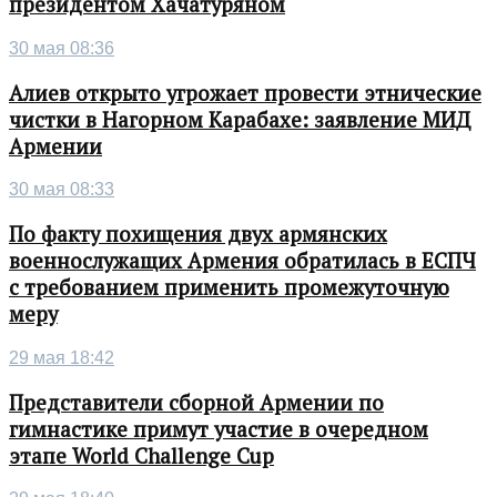
президентом Хачатуряном
30 мая 08:36
Алиев открыто угрожает провести этнические
чистки в Нагорном Карабахе: заявление МИД
Армении
30 мая 08:33
По факту похищения двух армянских
военнослужащих Армения обратилась в ЕСПЧ
с требованием применить промежуточную
меру
29 мая 18:42
Представители сборной Армении по
гимнастике примут участие в очередном
этапе World Challenge Cup