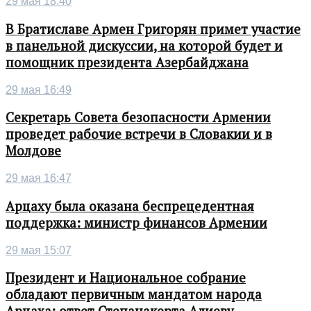
29 мая 18:40
В Братиславе Армен Григорян примет участие
в панельной дискуссии, на которой будет и
помощник президента Азербайджана
29 мая 16:49
Секретарь Совета безопасности Армении
проведет рабочие встречи в Словакии и в
Молдове
29 мая 16:47
Арцаху была оказана беспрецедентная
поддержка: министр финансов Армении
29 мая 15:07
Президент и Национальное собрание
обладают первичным мандатом народа