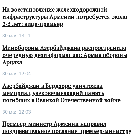
На восстановление железнодорожной
инфраструктуры Армении потребуется около
2-3 лет: вице-премьер
30 мая 13:11
Минобороны Азербайджана распространило
очередную дезинформацию: Армия обороны
Арцаха
30 мая 12:04
Азербайджан в Бердзоре уничтожил
мемориал, увековечивающий память
погибших в Великой Отечественной войне
30 мая 12:03
Премьер-министр Армении направил
поздравительное послание премьер-министру