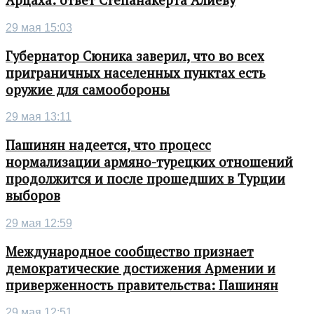
Арцаха: ответ Степанакерта Алиеву
29 мая 15:03
Губернатор Сюника заверил, что во всех
приграничных населенных пунктах есть
оружие для самообороны
29 мая 13:11
Пашинян надеется, что процесс
нормализации армяно-турецких отношений
продолжится и после прошедших в Турции
выборов
29 мая 12:59
Международное сообщество признает
демократические достижения Армении и
приверженность правительства: Пашинян
29 мая 12:51