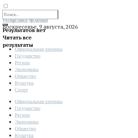
Отправить
Республика Армения
Воскресенье, 9 августа, 2026
Результатов нет
Читать все
результаты
Официальная хроника
Государство
Регион
Экономика
Общество
Культура
Спорт
Официальная хроника
Государство
Регион
Экономика
Общество
Культура