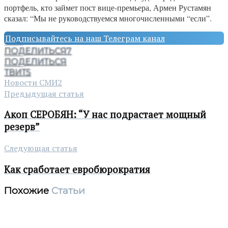
портфель, кто займет пост вице-премьера, Армен Рустамян
сказал: “Мы не руководствуемся многочисленными “если”.
Подписывайтесь на наш Телеграм канал
ПОДЕЛИТЬСЯ
7
ПОДЕЛИТЬСЯ
ТВИТ
5
Новости СМИ2
Предыдущая статья
Акоп СЕРОБЯН: “У нас подрастает мощный
резерв”
Следующая статья
Как сработает евробюрократия
Похожие
Статьи