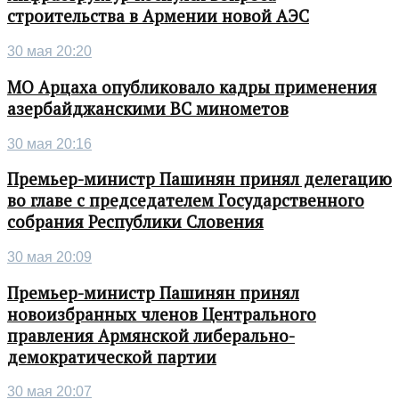
строительства в Армении новой АЭС
30 мая 20:20
МО Арцаха опубликовало кадры применения
азербайджанскими ВС минометов
30 мая 20:16
Премьер-министр Пашинян принял делегацию
во главе с председателем Государственного
собрания Республики Словения
30 мая 20:09
Премьер-министр Пашинян принял
новоизбранных членов Центрального
правления Армянской либерально-
демократической партии
30 мая 20:07