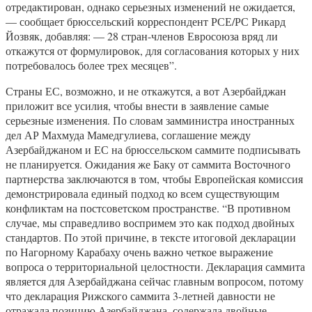
отредактирован, однако серьезных изменений не ожидается,
— сообщает брюссельский корреспондент РСЕ/РС Рикард
Йозвяк, добавляя: — 28 стран-членов Евросоюза вряд ли
откажутся от формулировок, для согласования которых у них
потребовалось более трех месяцев”.
Страны ЕС, возможно, и не откажутся, а вот Азербайджан
приложит все усилия, чтобы внести в заявление самые
серьезные изменения. По словам замминистра иностранных
дел АР Махмуда Мамедгулиева, соглашение между
Азербайджаном и ЕС на брюссельском саммите подписывать
не планируется. Ожидания же Баку от саммита Восточного
партнерства заключаются в том, чтобы Европейская комиссия
демонстрировала единый подход ко всем существующим
конфликтам на постсоветском пространстве. “В противном
случае, мы справедливо воспримем это как подход двойных
стандартов. По этой причине, в тексте итоговой декларации
по Нагорному Карабаху очень важно четкое выражение
вопроса о территориальной целостности. Декларация саммита
является для Азербайджана сейчас главным вопросом, потому
что декларация Рижского саммита 3-летней давности не
отражала позицию Азербайджана, содержала двойные