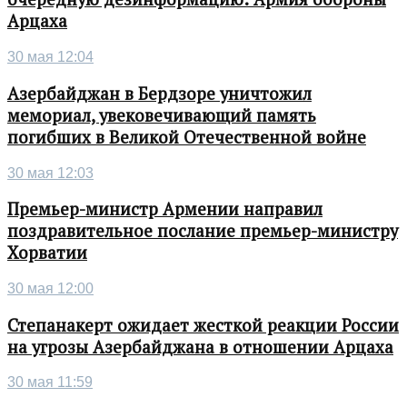
Арцаха
30 мая 12:04
Азербайджан в Бердзоре уничтожил
мемориал, увековечивающий память
погибших в Великой Отечественной войне
30 мая 12:03
Премьер-министр Армении направил
поздравительное послание премьер-министру
Хорватии
30 мая 12:00
Степанакерт ожидает жесткой реакции России
на угрозы Азербайджана в отношении Арцаха
30 мая 11:59