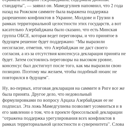
стандарты”, — заявил он. Мамедгулиев напомнил, что 2 года
назад на Рижском саммите была выражена поддержка
разрешению конфликтов в Украине, Молдове и Грузии в
рамках территориальной целостности этих государств, а вот
касательно Азербайджана было сказано, что есть Минская
группа ОБСЕ, которая ведет переговоры, и что принятое в
будущем решение будет поддержано: “Мы выразили
несогласие, отметив, что Азербайджан не даст своего
согласия, а из-за отсутствия консенсуса декларация принята не
будет. Затем состоялись переговоры на высоком уровне,
консенсус был достигнут после того, как мы выразили свою
позицию. Поэтому мы желаем, чтобы подобный нюанс не
повторился в будущем”.
Ну, во-первых, итоговая декларация на саммите в Риге все же
была принята. Другое дело, что недовольный
формулировками по вопросу Арцаха Азербайджан ее не
подписал. Эта ложь Мамедгулиева позволяет усомниться и в
его заявлении о том, что в проекте брюссельской декларации
“отражена поддержка урегулирования всех конфликтов в
рамках территориальной целостности и суверенитета”. Слова