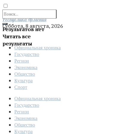
Отправить
Республика Армения
Суббота, 8 августа, 2026
Результатов нет
Читать все
результаты
Официальная хроника
Государство
Регион
Экономика
Общество
Культура
Спорт
Официальная хроника
Государство
Регион
Экономика
Общество
Культура