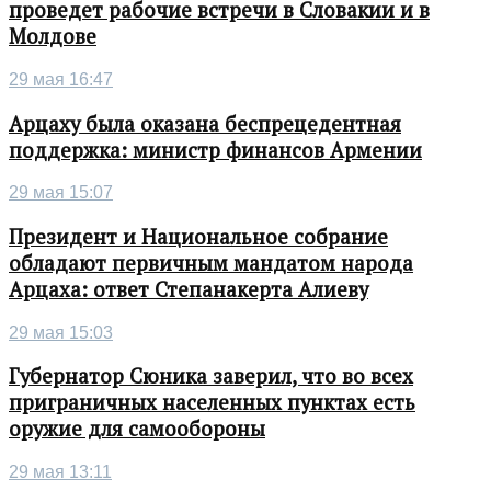
проведет рабочие встречи в Словакии и в
Молдове
29 мая 16:47
Арцаху была оказана беспрецедентная
поддержка: министр финансов Армении
29 мая 15:07
Президент и Национальное собрание
обладают первичным мандатом народа
Арцаха: ответ Степанакерта Алиеву
29 мая 15:03
Губернатор Сюника заверил, что во всех
приграничных населенных пунктах есть
оружие для самообороны
29 мая 13:11