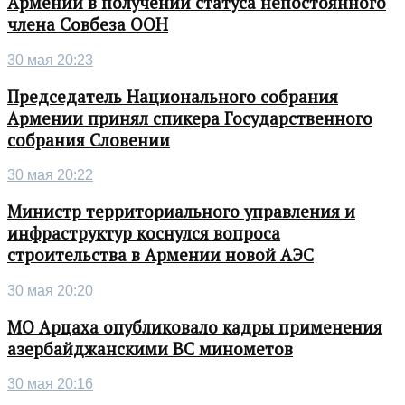
Армении в получении статуса непостоянного
члена Совбеза ООН
30 мая 20:23
Председатель Национального собрания
Армении принял спикера Государственного
собрания Словении
30 мая 20:22
Министр территориального управления и
инфраструктур коснулся вопроса
строительства в Армении новой АЭС
30 мая 20:20
МО Арцаха опубликовало кадры применения
азербайджанскими ВС минометов
30 мая 20:16