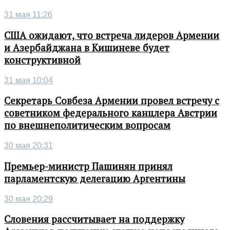
31 мая 11:26
США ожидают, что встреча лидеров Армении
и Азербайджана в Кишиневе будет
конструктивной
31 мая 10:04
Секретарь Совбеза Армении провел встречу с
советником федерального канцлера Австрии
по внешнеполитическим вопросам
30 мая 20:31
Премьер-министр Пашинян принял
парламентскую делегацию Аргентины
30 мая 20:29
Словения рассчитывает на поддержку