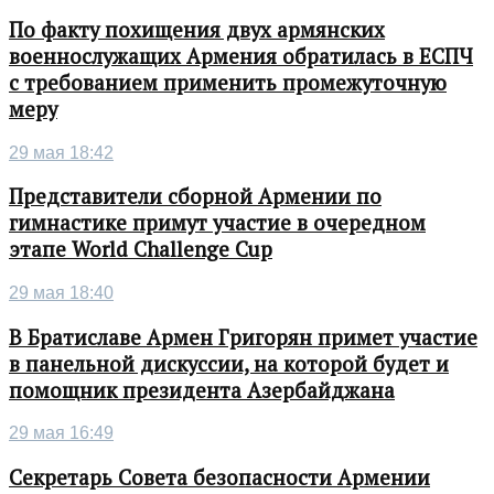
По факту похищения двух армянских
военнослужащих Армения обратилась в ЕСПЧ
с требованием применить промежуточную
меру
29 мая 18:42
Представители сборной Армении по
гимнастике примут участие в очередном
этапе World Challenge Cup
29 мая 18:40
В Братиславе Армен Григорян примет участие
в панельной дискуссии, на которой будет и
помощник президента Азербайджана
29 мая 16:49
Секретарь Совета безопасности Армении