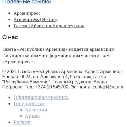
Полезные ссылки
Арменпресс
Armenpress | History
Газета «Айастани Анрапетутюн»
О нас
Газета «Республика Армения» издаётся армянским
Государственным информационным агентством
«Арменпресс».
© 2021 Газета «Республика Армения». Адрес: Армения, г.
Ереван, 0024, пр. Аршакуняц 4, 9-ый этаж, газета
"Республика Армения", Главный редактор: Арарат
Петросян, Тел.: +374 10 545700, Эл. почта:
contact@ra.am
Официальная хроника
Государство
Армения
Арцах
Регион