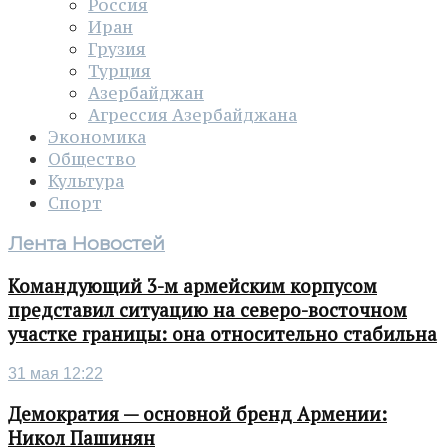
Россия
Иран
Грузия
Турция
Азербайджан
Агрессия Азербайджана
Экономика
Общество
Культура
Спорт
Лента Новостей
Командующий 3-м армейским корпусом
представил ситуацию на северо-восточном
участке границы: она относительно стабильна
31 мая 12:22
Демократия — основной бренд Армении:
Никол Пашинян