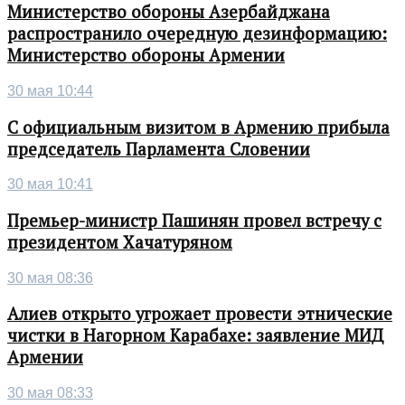
Министерство обороны Азербайджана
распространило очередную дезинформацию:
Министерство обороны Армении
30 мая 10:44
С официальным визитом в Армению прибыла
председатель Парламента Словении
30 мая 10:41
Премьер-министр Пашинян провел встречу с
президентом Хачатуряном
30 мая 08:36
Алиев открыто угрожает провести этнические
чистки в Нагорном Карабахе: заявление МИД
Армении
30 мая 08:33