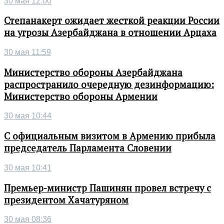
30 мая 12:00
Степанакерт ожидает жесткой реакции России
на угрозы Азербайджана в отношении Арцаха
30 мая 11:59
Министерство обороны Азербайджана
распространило очередную дезинформацию:
Министерство обороны Армении
30 мая 10:44
С официальным визитом в Армению прибыла
председатель Парламента Словении
30 мая 10:41
Премьер-министр Пашинян провел встречу с
президентом Хачатуряном
30 мая 08:36