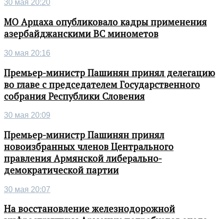
30 мая 20:20
МО Арцаха опубликовало кадры применения
азербайджанскими ВС минометов
30 мая 20:16
Премьер-министр Пашинян принял делегацию
во главе с председателем Государственного
собрания Республики Словения
30 мая 20:09
Премьер-министр Пашинян принял
новоизбранных членов Центрального
правления Армянской либерально-
демократической партии
30 мая 20:07
На восстановление железнодорожной