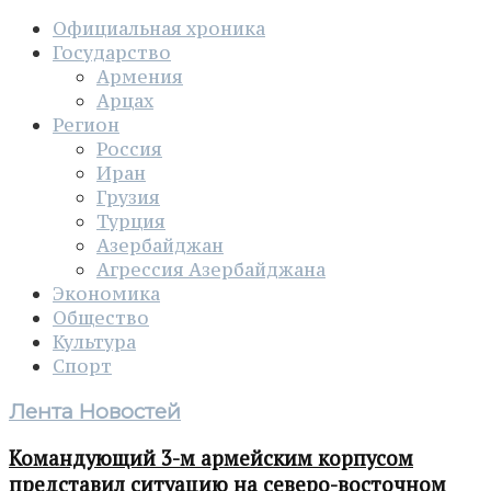
Официальная хроника
Государство
Армения
Арцах
Регион
Россия
Иран
Грузия
Турция
Азербайджан
Агрессия Азербайджана
Экономика
Общество
Культура
Спорт
Лента Новостей
Командующий 3-м армейским корпусом
представил ситуацию на северо-восточном