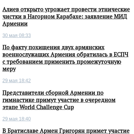
Алиев открыто угрожает провести этнические
чистки в Нагорном Карабахе: заявление МИД
Армении
30 мая 08:33
По факту похищения двух армянских
военнослужащих Армения обратилась в ЕСПЧ
с требованием применить промежуточную
меру
29 мая 18:42
Представители сборной Армении по
гимнастике примут участие в очередном
этапе World Challenge Cup
29 мая 18:40
В Братиславе Армен Григорян примет участие