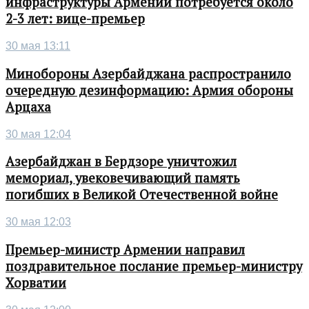
инфраструктуры Армении потребуется около
2-3 лет: вице-премьер
30 мая 13:11
Минобороны Азербайджана распространило
очередную дезинформацию: Армия обороны
Арцаха
30 мая 12:04
Азербайджан в Бердзоре уничтожил
мемориал, увековечивающий память
погибших в Великой Отечественной войне
30 мая 12:03
Премьер-министр Армении направил
поздравительное послание премьер-министру
Хорватии