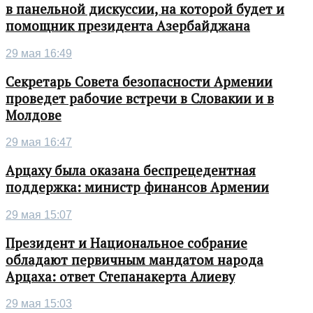
в панельной дискуссии, на которой будет и
помощник президента Азербайджана
29 мая 16:49
Секретарь Совета безопасности Армении
проведет рабочие встречи в Словакии и в
Молдове
29 мая 16:47
Арцаху была оказана беспрецедентная
поддержка: министр финансов Армении
29 мая 15:07
Президент и Национальное собрание
обладают первичным мандатом народа
Арцаха: ответ Степанакерта Алиеву
29 мая 15:03