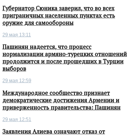
Губернатор Сюника заверил, что во всех
приграничных населенных пунктах есть
оружие для самообороны
29 мая 13:11
Пашинян надеется, что процесс
нормализации армяно-турецких отношений
продолжится и после прошедших в Турции
выборов
29 мая 12:59
Международное сообщество признает
демократические достижения Армении и
приверженность правительства: Пашинян
29 мая 12:51
Заявления Алиева означают отказ от