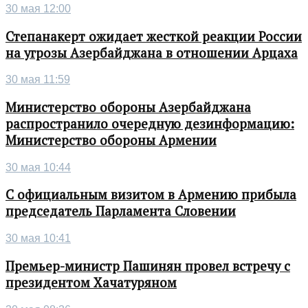
30 мая 12:00
Степанакерт ожидает жесткой реакции России
на угрозы Азербайджана в отношении Арцаха
30 мая 11:59
Министерство обороны Азербайджана
распространило очередную дезинформацию:
Министерство обороны Армении
30 мая 10:44
С официальным визитом в Армению прибыла
председатель Парламента Словении
30 мая 10:41
Премьер-министр Пашинян провел встречу с
президентом Хачатуряном