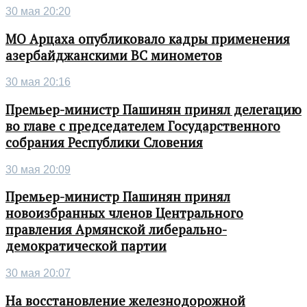
30 мая 20:20
МО Арцаха опубликовало кадры применения
азербайджанскими ВС минометов
30 мая 20:16
Премьер-министр Пашинян принял делегацию
во главе с председателем Государственного
собрания Республики Словения
30 мая 20:09
Премьер-министр Пашинян принял
новоизбранных членов Центрального
правления Армянской либерально-
демократической партии
30 мая 20:07
На восстановление железнодорожной