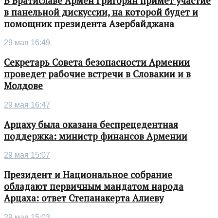
В Братиславе Армен Григорян примет участие
в панельной дискуссии, на которой будет и
помощник президента Азербайджана
29 мая 16:49
Секретарь Совета безопасности Армении
проведет рабочие встречи в Словакии и в
Молдове
29 мая 16:47
Арцаху была оказана беспрецедентная
поддержка: министр финансов Армении
29 мая 15:07
Президент и Национальное собрание
обладают первичным мандатом народа
Арцаха: ответ Степанакерта Алиеву
29 мая 15:03