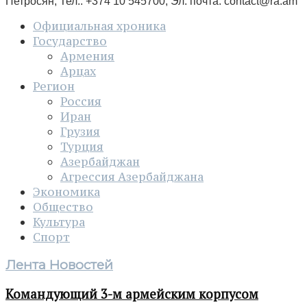
Петросян, Тел.: +374 10 545700, Эл. почта:
contact@ra.am
Официальная хроника
Государство
Армения
Арцах
Регион
Россия
Иран
Грузия
Турция
Азербайджан
Агрессия Азербайджана
Экономика
Общество
Культура
Спорт
Лента Новостей
Командующий 3-м армейским корпусом