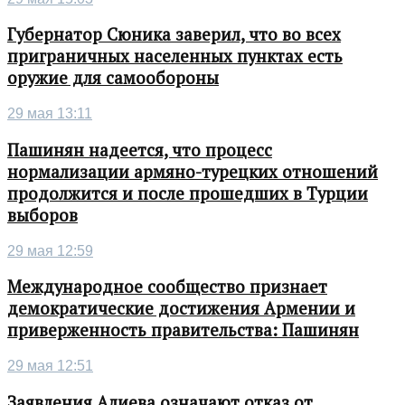
Губернатор Сюника заверил, что во всех
приграничных населенных пунктах есть
оружие для самообороны
29 мая 13:11
Пашинян надеется, что процесс
нормализации армяно-турецких отношений
продолжится и после прошедших в Турции
выборов
29 мая 12:59
Международное сообщество признает
демократические достижения Армении и
приверженность правительства: Пашинян
29 мая 12:51
Заявления Алиева означают отказ от