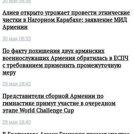
30 мая 08:36
Алиев открыто угрожает провести этнические
чистки в Нагорном Карабахе: заявление МИД
Армении
30 мая 08:33
По факту похищения двух армянских
военнослужащих Армения обратилась в ЕСПЧ
с требованием применить промежуточную
меру
29 мая 18:42
Представители сборной Армении по
гимнастике примут участие в очередном
этапе World Challenge Cup
29 мая 18:40