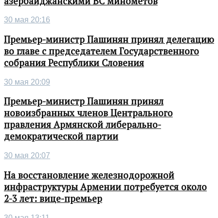
азербайджанскими ВС минометов
30 мая 20:16
Премьер-министр Пашинян принял делегацию
во главе с председателем Государственного
собрания Республики Словения
30 мая 20:09
Премьер-министр Пашинян принял
новоизбранных членов Центрального
правления Армянской либерально-
демократической партии
30 мая 20:07
На восстановление железнодорожной
инфраструктуры Армении потребуется около
2-3 лет: вице-премьер
30 мая 13:11