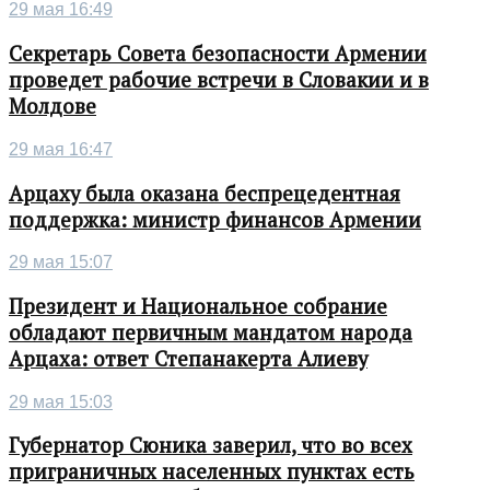
29 мая 16:49
Секретарь Совета безопасности Армении
проведет рабочие встречи в Словакии и в
Молдове
29 мая 16:47
Арцаху была оказана беспрецедентная
поддержка: министр финансов Армении
29 мая 15:07
Президент и Национальное собрание
обладают первичным мандатом народа
Арцаха: ответ Степанакерта Алиеву
29 мая 15:03
Губернатор Сюника заверил, что во всех
приграничных населенных пунктах есть