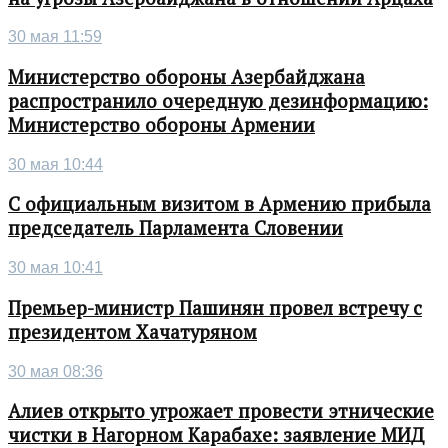
30 мая 11:59
Министерство обороны Азербайджана
распространило очередную дезинформацию:
Министерство обороны Армении
30 мая 10:44
С официальным визитом в Армению прибыла
председатель Парламента Словении
30 мая 10:41
Премьер-министр Пашинян провел встречу с
президентом Хачатуряном
30 мая 08:36
Алиев открыто угрожает провести этнические
чистки в Нагорном Карабахе: заявление МИД