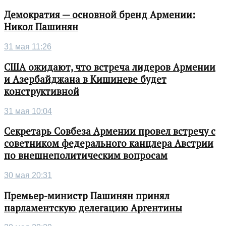
Демократия — основной бренд Армении:
Никол Пашинян
31 мая 11:26
США ожидают, что встреча лидеров Армении
и Азербайджана в Кишиневе будет
конструктивной
31 мая 10:04
Секретарь Совбеза Армении провел встречу с
советником федерального канцлера Австрии
по внешнеполитическим вопросам
30 мая 20:31
Премьер-министр Пашинян принял
парламентскую делегацию Аргентины