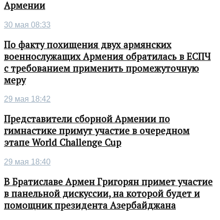
Армении
30 мая 08:33
По факту похищения двух армянских
военнослужащих Армения обратилась в ЕСПЧ
с требованием применить промежуточную
меру
29 мая 18:42
Представители сборной Армении по
гимнастике примут участие в очередном
этапе World Challenge Cup
29 мая 18:40
В Братиславе Армен Григорян примет участие
в панельной дискуссии, на которой будет и
помощник президента Азербайджана