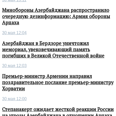
Минобороны Азербайджана распространило
очередную дезинформацию: Армия обороны
Арцаха
30 мая 12:04
Азербайджан в Бердзоре уничтожил
мемориал, увековечивающий память
погибших в Великой Отечественной войне
30 мая 12:03
Премьер-министр Армении направил
поздравительное послание премьер-министру
Хорватии
30 мая 12:00
Степанакерт ожидает жесткой реакции России
на угрозы Азербайджана в отношении Арцаха