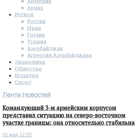
Армения
Арцах
Регион
Россия
Иран
Грузия
Турция
Азербайджан
Агрессия Азербайджана
Экономика
Общество
Культура
Спорт
Лента Новостей
Командующий 3-м армейским корпусом
представил ситуацию на северо-восточном
участке границы: она относительно стабильна
31 мая 12:22