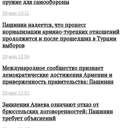
оружие для самообороны
29 мая 13:11
Пашинян надеется, что процесс
нормализации армяно-турецких отношений
продолжится и после прошедших в Турции
выборов
29 мая 12:59
Международное сообщество признает
демократические достижения Армении и
приверженность правительства: Пашинян
29 мая 12:51
Заявления Алиева означают отказ от
брюссельских договоренностей: Пашинян
требует объяснений