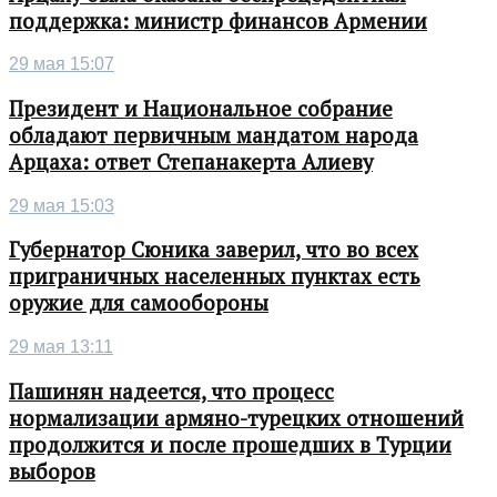
поддержка: министр финансов Армении
29 мая 15:07
Президент и Национальное собрание
обладают первичным мандатом народа
Арцаха: ответ Степанакерта Алиеву
29 мая 15:03
Губернатор Сюника заверил, что во всех
приграничных населенных пунктах есть
оружие для самообороны
29 мая 13:11
Пашинян надеется, что процесс
нормализации армяно-турецких отношений
продолжится и после прошедших в Турции
выборов