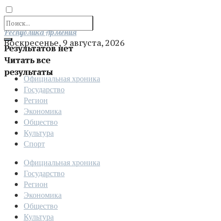
Отправить
Республика Армения
Воскресенье, 9 августа, 2026
Результатов нет
Читать все
результаты
Официальная хроника
Государство
Регион
Экономика
Общество
Культура
Спорт
Официальная хроника
Государство
Регион
Экономика
Общество
Культура