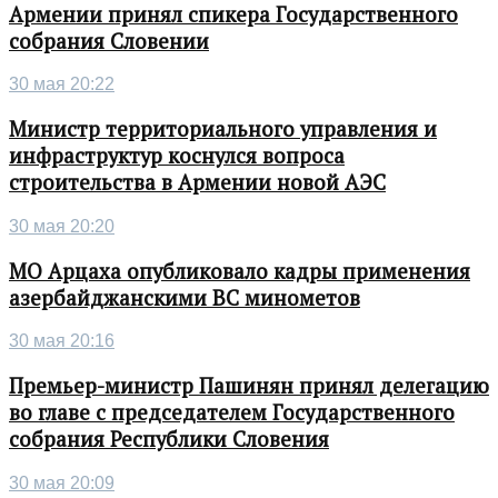
Армении принял спикера Государственного
собрания Словении
30 мая 20:22
Министр территориального управления и
инфраструктур коснулся вопроса
строительства в Армении новой АЭС
30 мая 20:20
МО Арцаха опубликовало кадры применения
азербайджанскими ВС минометов
30 мая 20:16
Премьер-министр Пашинян принял делегацию
во главе с председателем Государственного
собрания Республики Словения
30 мая 20:09