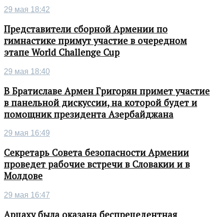
29 мая 18:42
Представители сборной Армении по
гимнастике примут участие в очередном
этапе World Challenge Cup
29 мая 18:40
В Братиславе Армен Григорян примет участие
в панельной дискуссии, на которой будет и
помощник президента Азербайджана
29 мая 16:49
Секретарь Совета безопасности Армении
проведет рабочие встречи в Словакии и в
Молдове
29 мая 16:47
Арцаху была оказана беспрецедентная