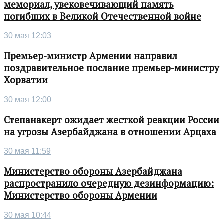
мемориал, увековечивающий память
погибших в Великой Отечественной войне
30 мая 12:03
Премьер-министр Армении направил
поздравительное послание премьер-министру
Хорватии
30 мая 12:00
Степанакерт ожидает жесткой реакции России
на угрозы Азербайджана в отношении Арцаха
30 мая 11:59
Министерство обороны Азербайджана
распространило очередную дезинформацию:
Министерство обороны Армении
30 мая 10:44