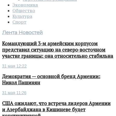
Экономика
Общество
Культура
Спорт
Лента Новостей
Командующий 3-м армейским корпусом
представил ситуацию на северо-восточном
участке границы: она относительно стабильна
31 мая 12:22
Демократия — основной бренд Армении:
Никол Пашинян
31 мая 11:26
США ожидают, что встреча лидеров Армении
и Азербайджана в Кишиневе будет
конструктивной