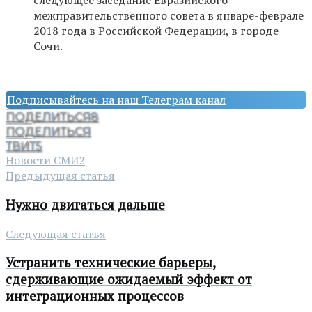
следующее заседание Евразийского
межправительственного совета в январе-феврале
2018 года в Российской Федерации, в городе
Сочи.
Подписывайтесь на наш Телеграм канал
ПОДЕЛИТЬСЯ
8
ПОДЕЛИТЬСЯ
ТВИТ
5
Новости СМИ2
Предыдущая статья
Нужно двигаться дальше
Следующая статья
Устранить технические барьеры,
сдерживающие ожидаемый эффект от
интеграционных процессов