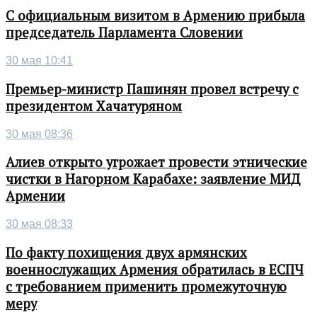
С официальным визитом в Армению прибыла
председатель Парламента Словении
30 мая 10:41
Премьер-министр Пашинян провел встречу с
президентом Хачатуряном
30 мая 08:36
Алиев открыто угрожает провести этнические
чистки в Нагорном Карабахе: заявление МИД
Армении
30 мая 08:33
По факту похищения двух армянских
военнослужащих Армения обратилась в ЕСПЧ
с требованием применить промежуточную
меру