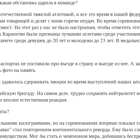
акая обстановка царила в команде?
течественной тяжелой атлетикой, и все это время в нашей феде
ам товарищей и делят с ними горечи неудач. Во время соревнова
омост. На этот раз у нас не было настроения, чтобы отметить эт
 Карапетян были признаны лучшими атлетами среди участников п
ачете среди девушек до 20 лет и молодежи до 23 лет. В медальн
спортах не поставили при въезде в страну и выезде из нее. А 
 фото на память.
к удавалось сдерживать эмоции во время выступлений наших шт
ейскую бригаду. На самом деле, трудно сохранять нейтралитет 
о вполне естественная реакция.
аты?
ольшими килограммами, но на соревнованиях впервые показал та
рывке” стал повторением континентального рекорда. Ему было сл
еимуществом. Мог бы стать и чемпионом мира, добившись беспре