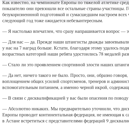
Как известно, на чемпионате Европы по тяжелой атлетике сред
показателю они превзошли все остальные страны-участницы. Г
безукоризненнной подготовкой и сумасшедшим настроем всех ч
следующий год тоже ожидается небезынтересным.
— Я настолько впечатлен, что сразу напрашивается вопрос — э
— Для нас — да. Прежде наши штангисты дважды завоевывали 
у нас на 7 наград больше. Кстати, благодаря этому удалось по
возрастных категорий наши ребята удостоились 78 медалей раз
— Стало ли это проявлением спортивной злости наших штанг
— Да нет, ничего такого не было. Просто, они, образно говоря
воплощением общих усилий спортсменов, тренеров и админис
вспомогательным питанием, а именно черной икрой, содержащ
— В связи с дисквалификацией у вас были опасения по поводу
— Абсолютно никаких. Мы предварительно уточнили, что дискв
Европы проводит континентальная федерация, не имеющая к с
в Астане встретиться с представителями федераций 9 дисквал