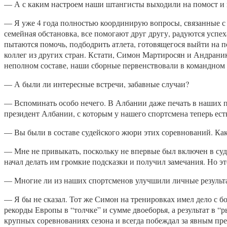
— А с каким настроем наши штангисты выходили на помост и к
— Я уже 4 года полностью координирую вопросы, связанные с о
семейная обстановка, все помогают друг другу, радуются успех
пытаются помочь, подбодрить атлета, готовящегося выйти на п
коллег из других стран. Кстати, Симон Мартиросян и Андраник
неполном составе, наши сборные первенствовали в командном з
— А были ли интересные встречи, забавные случаи?
— Вспоминать особо нечего. В Албании даже печать в наших па
президент Албании, с которым у нашего спортсмена теперь есть
— Вы были в составе судейского жюри этих соревнований. Ка
— Мне не привыкать, поскольку не впервые был включен в суд
начал делать им громкие подсказки и получил замечания. Но эт
— Многие ли из наших спортсменов улучшили личные результ
— Я бы не сказал. Тот же Симон на тренировках имел дело с б
рекорды Европы в “толчке” и сумме двоеборья, а результат в “
крупных соревнованиях сезона и всегда побеждал за явным пр