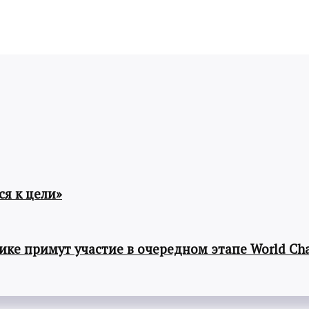
я к цели»
ке примут участие в очередном этапе World Cha