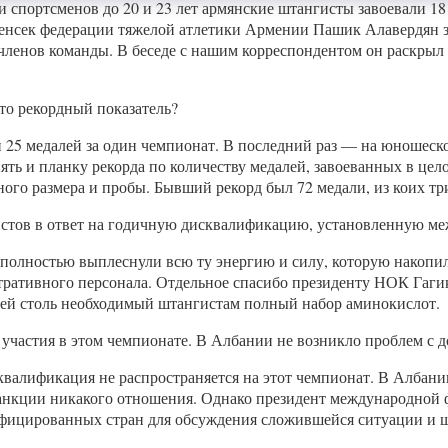
и спортсменов до 20 и 23 лет армянские штангисты завоевали 18
енсек федерации тяжелой атлетики Армении Пашик Алавердян за
ленов команды. В беседе с нашим корреспондентом он раскрыл 
то рекордный показатель?
25 медалей за один чемпионат. В последний раз — на юношеско
днять и планку рекорда по количеству медалей, завоеванных в це
ного размера и пробы. Бывший рекорд был 72 медали, из коих тр
истов в ответ на годичную дисквалификацию, установленную м
, полностью выплеснули всю ту энергию и силу, которую накопили
тративного персонала. Отдельное спасибо президенту НОК Гаг
ей столь необходимый штангистам полный набор аминокислот.
 участия в этом чемпионате. В Албании не возникло проблем с 
алификация не распространяется на этот чемпионат. В Албании
анкции никакого отношения. Однако президент международной 
ифицированных стран для обсуждения сложившейся ситуации и ш