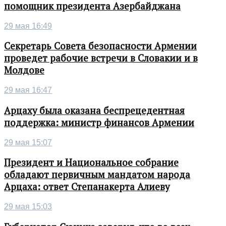
помощник президента Азербайджана
29 мая 16:49
Секретарь Совета безопасности Армении
проведет рабочие встречи в Словакии и в
Молдове
29 мая 16:47
Арцаху была оказана беспрецедентная
поддержка: министр финансов Армении
29 мая 15:07
Президент и Национальное собрание
обладают первичным мандатом народа
Арцаха: ответ Степанакерта Алиеву
29 мая 15:03