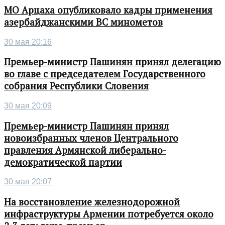
МО Арцаха опубликовало кадры применения
азербайджанскими ВС минометов
30 мая 20:16
Премьер-министр Пашинян принял делегацию
во главе с председателем Государственного
собрания Республики Словения
30 мая 20:09
Премьер-министр Пашинян принял
новоизбранных членов Центрального
правления Армянской либерально-
демократической партии
30 мая 20:07
На восстановление железнодорожной
инфраструктуры Армении потребуется около