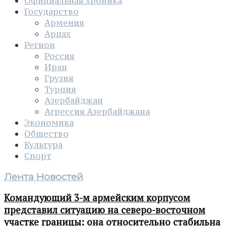
Официальная хроника
Государство
Армения
Арцах
Регион
Россия
Иран
Грузия
Турция
Азербайджан
Агрессия Азербайджана
Экономика
Общество
Культура
Спорт
Лента Новостей
Командующий 3-м армейским корпусом
представил ситуацию на северо-восточном
участке границы: она относительно стабильна