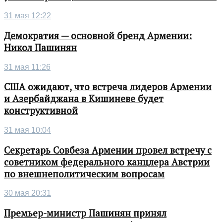
31 мая 12:22
Демократия — основной бренд Армении:
Никол Пашинян
31 мая 11:26
США ожидают, что встреча лидеров Армении
и Азербайджана в Кишиневе будет
конструктивной
31 мая 10:04
Секретарь Совбеза Армении провел встречу с
советником федерального канцлера Австрии
по внешнеполитическим вопросам
30 мая 20:31
Премьер-министр Пашинян принял