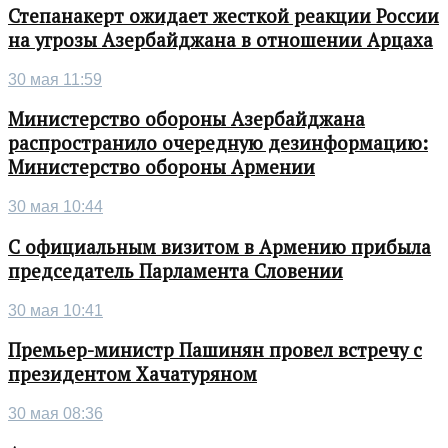
Степанакерт ожидает жесткой реакции России
на угрозы Азербайджана в отношении Арцаха
30 мая 11:59
Министерство обороны Азербайджана
распространило очередную дезинформацию:
Министерство обороны Армении
30 мая 10:44
С официальным визитом в Армению прибыла
председатель Парламента Словении
30 мая 10:41
Премьер-министр Пашинян провел встречу с
президентом Хачатуряном
30 мая 08:36