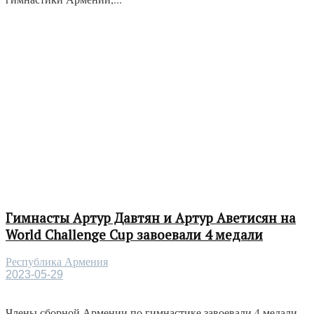
Гимнасты Артур Давтян и Артур Аветисян на
World Challenge Cup завоевали 4 медали
Республика Армения
2023-05-29
Члены сборной Армении по гимнастике завоевали 4 медали