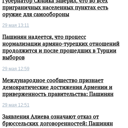
Губернатор Сюника заверил, что во всех
приграничных населенных пунктах есть
оружие для самообороны
29 мая 13:11
Пашинян надеется, что процесс
нормализации армяно-турецких отношений
продолжится и после прошедших в Турции
выборов
29 мая 12:59
Международное сообщество признает
демократические достижения Армении и
приверженность правительства: Пашинян
29 мая 12:51
Заявления Алиева означают отказ от
брюссельских договоренностей: Пашинян