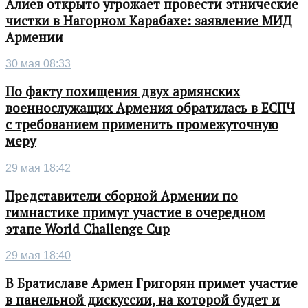
Алиев открыто угрожает провести этнические
чистки в Нагорном Карабахе: заявление МИД
Армении
30 мая 08:33
По факту похищения двух армянских
военнослужащих Армения обратилась в ЕСПЧ
с требованием применить промежуточную
меру
29 мая 18:42
Представители сборной Армении по
гимнастике примут участие в очередном
этапе World Challenge Cup
29 мая 18:40
В Братиславе Армен Григорян примет участие
в панельной дискуссии, на которой будет и