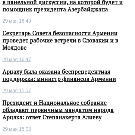
в панельной дискуссии, на которой будет и
помощник президента Азербайджана
29 мая 16:49
Секретарь Совета безопасности Армении
проведет рабочие встречи в Словакии и в
Молдове
29 мая 16:47
Арцаху была оказана беспрецедентная
поддержка: министр финансов Армении
29 мая 15:07
Президент и Национальное собрание
обладают первичным мандатом народа
Арцаха: ответ Степанакерта Алиеву
29 мая 15:03