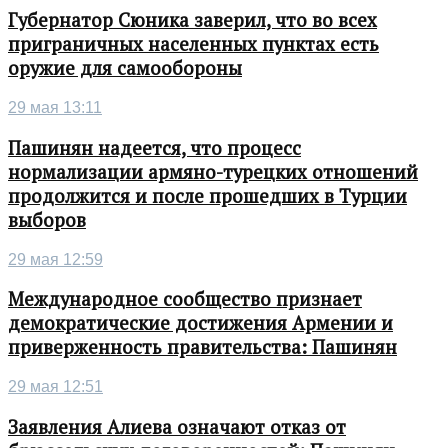
Губернатор Сюника заверил, что во всех
приграничных населенных пунктах есть
оружие для самообороны
29 мая 13:11
Пашинян надеется, что процесс
нормализации армяно-турецких отношений
продолжится и после прошедших в Турции
выборов
29 мая 12:59
Международное сообщество признает
демократические достижения Армении и
приверженность правительства: Пашинян
29 мая 12:51
Заявления Алиева означают отказ от