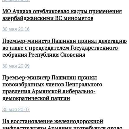
МО Арцаха опубликовало кадры применения
азербайджанскими ВС минометов
30 мая 20:16
Премьер-министр Пашинян принял делегацию
во главе с председателем Государственного
собрания Республики Словения
30 мая 20:09
Премьер-министр Пашинян принял
новоизбранных членов Центрального
правления Армянской либерально-
демократической партии
30 мая 20:07
На восстановление железнодорожной
инфраструктуры Армении потребуется около