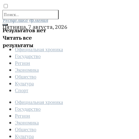
Отправить
Республика Армения
Пятница, 7 августа, 2026
Результатов нет
Читать все
результаты
Официальная хроника
Государство
Регион
Экономика
Общество
Культура
Спорт
Официальная хроника
Государство
Регион
Экономика
Общество
Культура