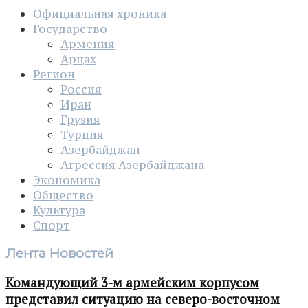
Официальная хроника
Государство
Армения
Арцах
Регион
Россия
Иран
Грузия
Турция
Азербайджан
Агрессия Азербайджана
Экономика
Общество
Культура
Спорт
Лента Новостей
Командующий 3-м армейским корпусом
представил ситуацию на северо-восточном