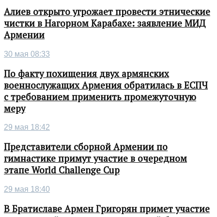
Алиев открыто угрожает провести этнические
чистки в Нагорном Карабахе: заявление МИД
Армении
30 мая 08:33
По факту похищения двух армянских
военнослужащих Армения обратилась в ЕСПЧ
с требованием применить промежуточную
меру
29 мая 18:42
Представители сборной Армении по
гимнастике примут участие в очередном
этапе World Challenge Cup
29 мая 18:40
В Братиславе Армен Григорян примет участие