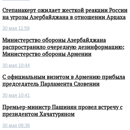
Степанакерт ожидает жесткой реакции России
на угрозы Азербайджана в отношении Арцаха
30 мая 11:59
Министерство обороны Азербайджана
распространило очередную дезинформацию:
Министерство обороны Армении
30 мая 10:44
С официальным визитом в Армению прибыла
председатель Парламента Словении
30 мая 10:41
Премьер-министр Пашинян провел встречу с
президентом Хачатуряном
30 мая 08:36