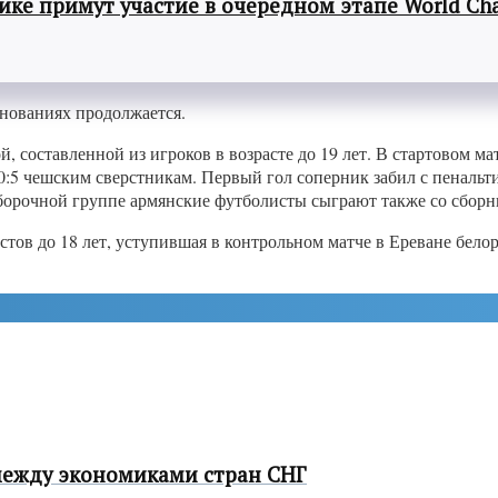
ке примут участие в очередном этапе World Cha
нованиях продолжается.
 составленной из игроков в возрасте до 19 лет. В стартовом м
5 чешским сверстникам. Первый гол соперник забил с пенальти,
борочной группе армянские футболисты сыграют также со сборны
тов до 18 лет, уступившая в контрольном матче в Ереване белор
между экономиками стран СНГ