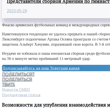
Представители сборной Армении по гимнасти
2023-05-29
Фиаско армянских футбольных команд в международных сорев
Наметившуюся тенденцию не удалось прервать и нашей сборной,
Люксембурге подопечные Артака Осеяна проиграли со счетом 0:
защитник Альберт Хачумян, поразивший свои ворота. В 3-й от
Неудачи не избежала и наша юношеская сборная среди футболис
на 38-х минуте метко пробивший 11-метровый удар.
Подписывайтесь на наш Телеграм канал
ПОДЕЛИТЬСЯ
7
ПОДЕЛИТЬСЯ
ТВИТ
5
Новости СМИ2
Предыдущая статья
Возможности для углубления взаимодействия 