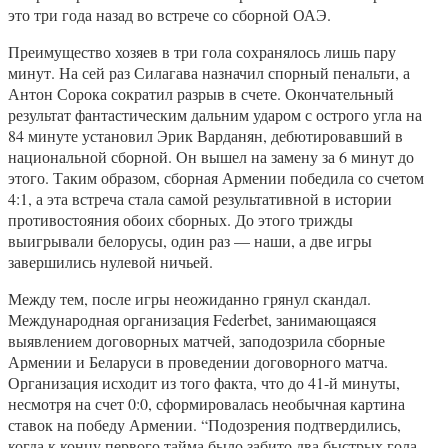
это три года назад во встрече со сборной ОАЭ.
Преимущество хозяев в три гола сохранялось лишь пару
минут. На сей раз Силагава назначил спорный пенальти, а
Антон Сорока сократил разрыв в счете. Окончательный
результат фантастическим дальним ударом с острого угла на
84 минуте установил Эрик Варданян, дебютировавший в
национальной сборной. Он вышел на замену за 6 минут до
этого. Таким образом, сборная Армении победила со счетом
4:1, а эта встреча стала самой результативной в истории
противостояния обоих сборных. До этого трижды
выигрывали белорусы, один раз — наши, а две игры
завершились нулевой ничьей.
Между тем, после игры неожиданно грянул скандал.
Международная организация Federbet, занимающаяся
выявлением договорных матчей, заподозрила сборные
Армении и Беларуси в проведении договорного матча.
Организация исходит из того факта, что до 41-й минуты,
несмотря на счет 0:0, сформировалась необычная картина
ставок на победу Армении. “Подозрения подтвердились,
когда к концу первого тайма было забито два быстрых гола