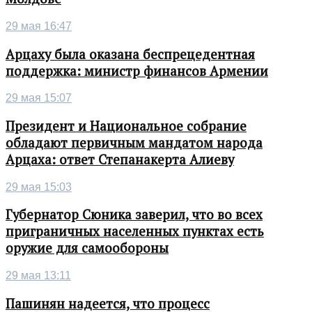
29 мая 16:47
Арцаху была оказана беспрецедентная
поддержка: министр финансов Армении
29 мая 15:07
Президент и Национальное собрание
обладают первичным мандатом народа
Арцаха: ответ Степанакерта Алиеву
29 мая 15:03
Губернатор Сюника заверил, что во всех
приграничных населенных пунктах есть
оружие для самообороны
29 мая 13:11
Пашинян надеется, что процесс