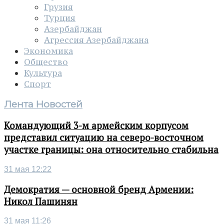
Грузия
Турция
Азербайджан
Агрессия Азербайджана
Экономика
Общество
Культура
Спорт
Лента Новостей
Командующий 3-м армейским корпусом
представил ситуацию на северо-восточном
участке границы: она относительно стабильна
31 мая 12:22
Демократия — основной бренд Армении:
Никол Пашинян
31 мая 11:26