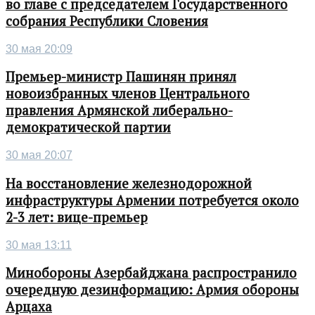
во главе с председателем Государственного
собрания Республики Словения
30 мая 20:09
Премьер-министр Пашинян принял
новоизбранных членов Центрального
правления Армянской либерально-
демократической партии
30 мая 20:07
На восстановление железнодорожной
инфраструктуры Армении потребуется около
2-3 лет: вице-премьер
30 мая 13:11
Минобороны Азербайджана распространило
очередную дезинформацию: Армия обороны
Арцаха