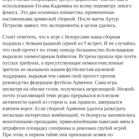
использование Гегама Кадимяна по всему периметру левого
фланга. Это два основных новшества, примененные
наставниками армянской сборной. После матча Артур
Петросян заявил, что эксперименты в целом удались.
Стоит отметить, что к игре с белорусами наша сборная
подошла с безвыигрышной серией из 5 встреч. И не случайно,
что свой протест по этому поводу большинство болельщиков
выразило элементарным бойкотом. Встреча прошла при почти
пустых трибунах, а присутствующие немногочисленные
зрители не оказывали нашим футболистам шумовой
поддержки, выражая тем самим свой протест против
руководства федерации футбола Армении. Сама игра,
несмотря на обилие голов, получилась незрелищной. Низкий,
почти усыпляющий темп редко прерывался всплеском
активности одной из сторон и, как правило, завершался
взятием ворот. Если сборной Армении удалось разыграть
несколько интересных комбинаций, то белорусы запомнились
монотонными проходами, прямолинейными навесами мяча в
штрафную площадку соперника и довольно грубой игрой.
При этом, в первом тайме они превзошли хозяев по