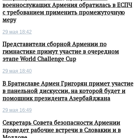
военнослужащих Армения обратилась в ЕСПЧ
с требованием применить промежуточную
меру
29 мая 18:42
Представители сборной Армении по
гимнастике примут участие в очередном
этапе World Challenge Cup
29 мая 18:40
В Братиславе Армен Григорян примет участие
в панельной дискуссии, на которой будет и
помощник президента Азербайджана
29 мая 16:49
Секретарь Совета безопасности Армении
проведет рабочие встречи в Словакии и в
Молдове