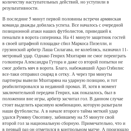
количеству наступательных действий, но уступили в
результативности.
В последние 5 минут первой половины встречи армянская
команда дважды добилась успеха. Все началось с очередной
позиционной атаки наших футболистов, приведшей к
пенальти в ворота соперника. На 41 минуте защитник гостей
в своей штрафной площадке сбил Маркоса Пизелли, и
грузинский арбитр Лаша Силагава, не колеблясь, назначил 11-
метровый удар. Однако Генрих Мхитарян не смог переиграть
голкипера Александра Гутора и даже со второй попытки не
смог добить мяч в ворота. Благо, набежавший Араз Озбилис
все-таки отправил снаряд в сетку. А через три минуты
партнеры вывели Мхитаряна на ударную позицию, и тот
реабилитировался за недавний промах. И, хотя в момент
заключительной передачи Генрих, как показалось, был в
положении вне игры, арбитр засчитал гол. В данном случае
стоит выделить красивую комбинацию, которую разыграли
наши футболисты. А в начале второго тайма меткий удар
удался Румяну Овсепяну, забившему на 55 минуте свой
второй гол за национальную сборную. Примечательно, что и
в первый раз он отметился в контрольном матче. А произошло