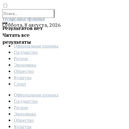
Отправить
Республика Армения
Суббота, 8 августа, 2026
Результатов нет
Читать все
результаты
Официальная хроника
Государство
Регион
Экономика
Общество
Культура
Спорт
Официальная хроника
Государство
Регион
Экономика
Общество
Культура