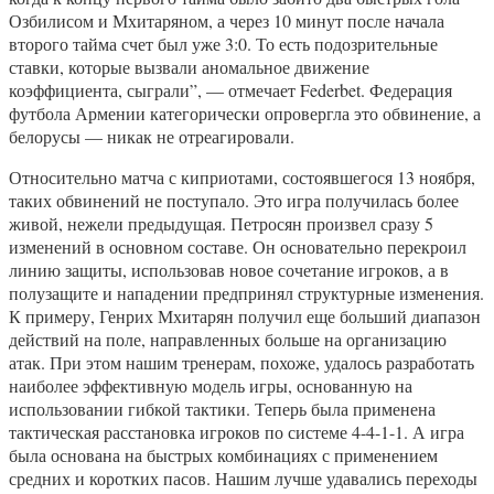
Озбилисом и Мхитаряном, а через 10 минут после начала
второго тайма счет был уже 3:0. То есть подозрительные
ставки, которые вызвали аномальное движение
коэффициента, сыграли”, — отмечает Federbet. Федерация
футбола Армении категорически опровергла это обвинение, а
белорусы — никак не отреагировали.
Относительно матча с киприотами, состоявшегося 13 ноября,
таких обвинений не поступало. Это игра получилась более
живой, нежели предыдущая. Петросян произвел сразу 5
изменений в основном составе. Он основательно перекроил
линию защиты, использовав новое сочетание игроков, а в
полузащите и нападении предпринял структурные изменения.
К примеру, Генрих Мхитарян получил еще больший диапазон
действий на поле, направленных больше на организацию
атак. При этом нашим тренерам, похоже, удалось разработать
наиболее эффективную модель игры, основанную на
использовании гибкой тактики. Теперь была применена
тактическая расстановка игроков по системе 4-4-1-1. А игра
была основана на быстрых комбинациях с применением
средних и коротких пасов. Нашим лучше удавались переходы