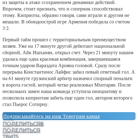
из защиты к атаке ссохранением динамики действий.
Впрочем, стоит признать, что и соперник способствовал
этому. Киприоты, образно говоря, сами играли и другим не
мешали. В обоюдоострой игре Армения победила со счетом
3:2.
Первый тайм прошел с территориальным преимуществом
хозяев. Уже на 17 минуте другой дебютант национальной
сборной, Айк Ишханян, открыл счет. Через 21 минуту нашим
удалась еще одна красивая комбинация, завершившаяся
точным ударом Вараздата Арояна головой. Сразу после
перерыва Константинос Лайфис забил певый ответный гол. А
на 61 минуте грузинский арбитр назначил спорный пенальти
в ворота гостей, который четко реализовал Мхитарян. После
нескольких замен наша команда уступила инициативу и
позволила киприотам забить еще один гол, автором которого
стал Пьерос Сотириу.
Подписывайтесь на наш Телеграм канал
ПОДЕЛИТЬСЯ
8
ПОДЕЛИТЬСЯ
ТВИТ
5