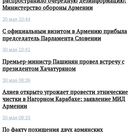
распространило очередную дезинформацию:
Министерство обороны Армении
30 мая 10:44
С официальным визитом в Армению прибыла
председатель Парламента Словении
30 мая 10:41
Премьер-министр Пашинян провел встречу с
президентом Хачатуряном
30 мая 08:36
Алиев открыто угрожает провести этнические
чистки в Нагорном Карабахе: заявление МИД
Армении
30 мая 08:33
По факту похищения двух армянских