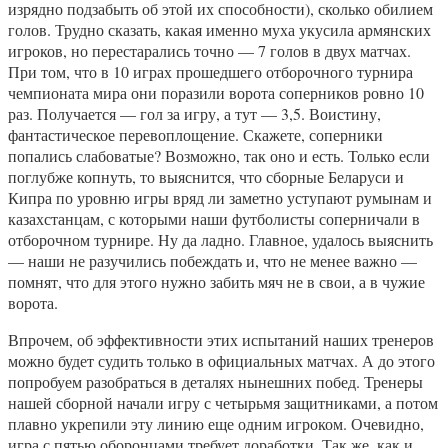
изрядно подзабыть об этой их способности), сколько обилием
голов. Трудно сказать, какая именно муха укусила армянских
игроков, но перестарались точно — 7 голов в двух матчах.
При том, что в 10 играх прошедшего отборочного турнира
чемпионата мира они поразили ворота соперников ровно 10
раз. Получается — гол за игру, а тут — 3,5. Воистину,
фантастическое перевоплощение. Скажете, соперники
попались слабоватые? Возможно, так оно и есть. Только если
поглубже копнуть, то выяснится, что сборные Беларуси и
Кипра по уровню игры вряд ли заметно уступают румынам и
казахстанцам, с которыми наши футболисты соперничали в
отборочном турнире. Ну да ладно. Главное, удалось выяснить
— наши не разучились побеждать и, что не менее важно —
помнят, что для этого нужно забить мяч не в свои, а в чужие
ворота.
Впрочем, об эффективности этих испытаний наших тренеров
можно будет судить только в официальных матчах. А до этого
попробуем разобраться в деталях нынешних побед. Тренеры
нашей сборной начали игру с четырьмя защитниками, а потом
плавно укрепили эту линию еще одним игроком. Очевидно,
игра с пятью оборонцами требует доработки. Так же, как и