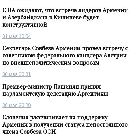
США ожидают, что встреча лидеров Армении
и Азербайджана в Кишиневе будет
конструктивной
31 мая 10:04
Секретарь Совбеза Армении провел встречу с
советником федерального канцлера Австрии
по внешнеполитическим вопросам
30 мая 20:31
Премьер-министр Пашинян принял
парламентскую делегацию Аргентины
30 мая 20:29
Словения рассчитывает на поддержку
Армении в получении статуса непостоянного
члена Совбеза ООН