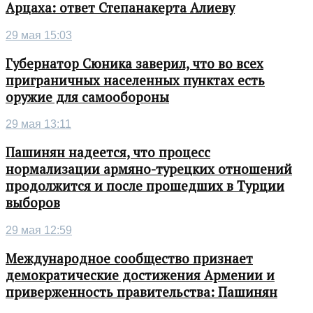
Арцаха: ответ Степанакерта Алиеву
29 мая 15:03
Губернатор Сюника заверил, что во всех
приграничных населенных пунктах есть
оружие для самообороны
29 мая 13:11
Пашинян надеется, что процесс
нормализации армяно-турецких отношений
продолжится и после прошедших в Турции
выборов
29 мая 12:59
Международное сообщество признает
демократические достижения Армении и
приверженность правительства: Пашинян