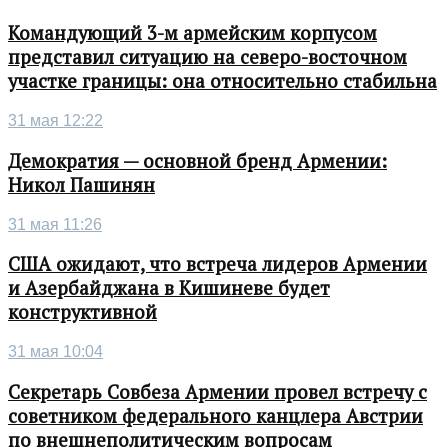
Командующий 3-м армейским корпусом
представил ситуацию на северо-восточном
участке границы: она относительно стабильна
31 мая 12:22
Демократия — основной бренд Армении:
Никол Пашинян
31 мая 11:26
США ожидают, что встреча лидеров Армении
и Азербайджана в Кишиневе будет
конструктивной
31 мая 10:04
Секретарь Совбеза Армении провел встречу с
советником федерального канцлера Австрии
по внешнеполитическим вопросам