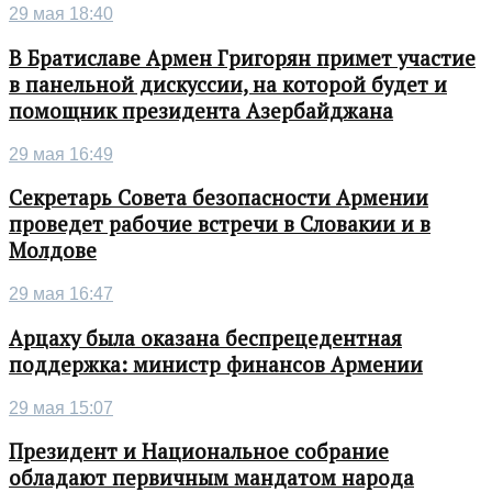
29 мая 18:40
В Братиславе Армен Григорян примет участие
в панельной дискуссии, на которой будет и
помощник президента Азербайджана
29 мая 16:49
Секретарь Совета безопасности Армении
проведет рабочие встречи в Словакии и в
Молдове
29 мая 16:47
Арцаху была оказана беспрецедентная
поддержка: министр финансов Армении
29 мая 15:07
Президент и Национальное собрание
обладают первичным мандатом народа