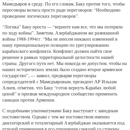
Мамедъяров в среду. По его словам, Баку против того, чтобы
переговоры велись просто ради переговоров: “Необходимо
проведение логических переговоров”.
“Логика” Баку проста — “верните нам все, что мы потеряли
по ходу войны”. Заметим, Азербайджаном же развязанной
войны 1988-1994гг. “Мы не внесем никаких изменений в
нашу принципиальную позицию по урегулированию
карабахского конфликта. Конфликт должен найти свое
решение в рамках территориальной целостности нашей
страны. Другого пути нет. Мы никогда не допустим, чтобы на
наших исторических землях было создано второе армянское
государство”, — заявил, предваряя переговоры
сопредседателей с Мамедъяровым, президент АР Ильхам
Алиев, отметив, что Баку “готов вернуть Карабах любой
ценой” и призвав международное сообщество применить
санкции против Армении.
С подобными ультиматумами Баку выступает с завидным
постоянством. Однако с тем же постоянством именно
диктаторский и тоталитарный Азербайджан оказывается под
угрозой применения в его отношения санкций со стороны