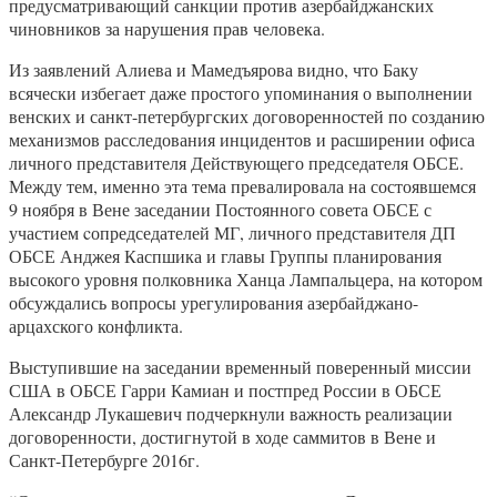
предусматривающий санкции против азербайджанских
чиновников за нарушения прав человека.
Из заявлений Алиева и Мамедъярова видно, что Баку
всячески избегает даже простого упоминания о выполнении
венских и санкт-петербургских договоренностей по созданию
механизмов расследования инцидентов и расширении офиса
личного представителя Действующего председателя ОБСЕ.
Между тем, именно эта тема превалировала на состоявшемся
9 ноября в Вене заседании Постоянного совета ОБСЕ с
участием cопредседателей МГ, личного представителя ДП
ОБСЕ Анджея Каспшика и главы Группы планирования
высокого уровня полковника Ханца Лампальцера, на котором
обсуждались вопросы урегулирования азербайджано-
арцахского конфликта.
Выступившие на заседании временный поверенный миссии
США в ОБСЕ Гарри Камиан и постпред России в ОБСЕ
Александр Лукашевич подчеркнули важность реализации
договоренности, достигнутой в ходе саммитов в Вене и
Санкт-Петербурге 2016г.