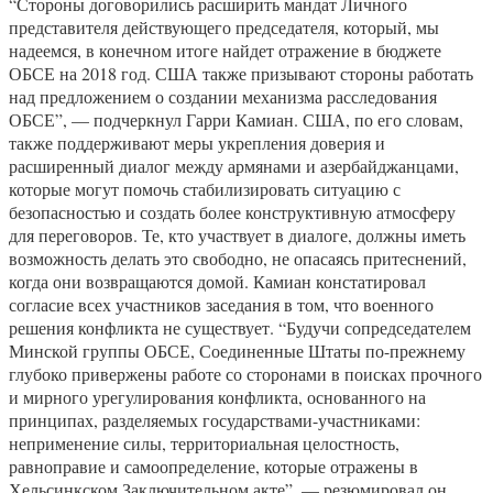
“Стороны договорились расширить мандат Личного
представителя действующего председателя, который, мы
надеемся, в конечном итоге найдет отражение в бюджете
ОБСЕ на 2018 год. США также призывают стороны работать
над предложением о создании механизма расследования
ОБСЕ”, — подчеркнул Гарри Камиан. США, по его словам,
также поддерживают меры укрепления доверия и
расширенный диалог между армянами и азербайджанцами,
которые могут помочь стабилизировать ситуацию с
безопасностью и создать более конструктивную атмосферу
для переговоров. Те, кто участвует в диалоге, должны иметь
возможность делать это свободно, не опасаясь притеснений,
когда они возвращаются домой. Камиан констатировал
согласие всех участников заседания в том, что военного
решения конфликта не существует. “Будучи сопредседателем
Минской группы ОБСЕ, Соединенные Штаты по-прежнему
глубоко привержены работе со сторонами в поисках прочного
и мирного урегулирования конфликта, основанного на
принципах, разделяемых государствами-участниками:
неприменение силы, территориальная целостность,
равноправие и самоопределение, которые отражены в
Хельсинкском Заключительном акте”, — резюмировал он.