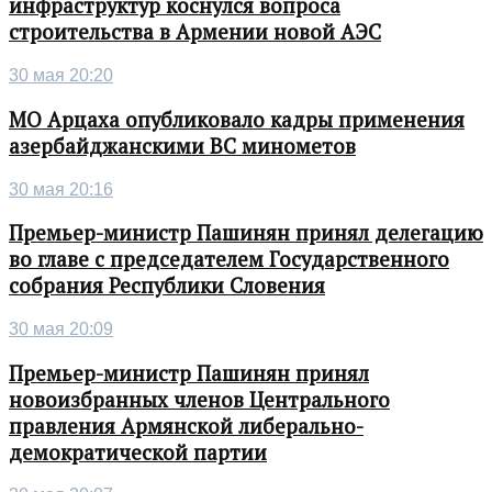
инфраструктур коснулся вопроса
строительства в Армении новой АЭС
30 мая 20:20
МО Арцаха опубликовало кадры применения
азербайджанскими ВС минометов
30 мая 20:16
Премьер-министр Пашинян принял делегацию
во главе с председателем Государственного
собрания Республики Словения
30 мая 20:09
Премьер-министр Пашинян принял
новоизбранных членов Центрального
правления Армянской либерально-
демократической партии