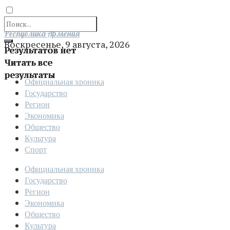
Отправить
Республика Армения
Воскресенье, 9 августа, 2026
Результатов нет
Читать все
результаты
Официальная хроника
Государство
Регион
Экономика
Общество
Культура
Спорт
Официальная хроника
Государство
Регион
Экономика
Общество
Культура