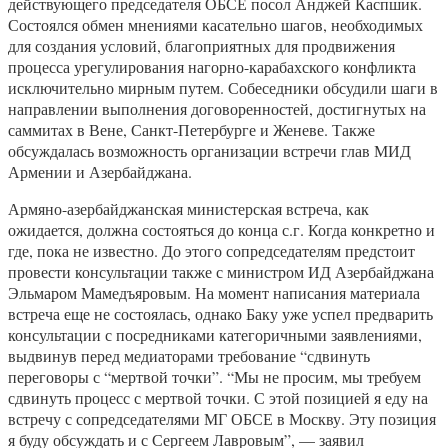
действующего председателя ОБСЕ посол Анджей Каспшик.
Состоялся обмен мнениями касательно шагов, необходимых
для создания условий, благоприятных для продвижения
процесса урегулирования нагорно-карабахского конфликта
исключительно мирным путем. Собеседники обсудили шаги в
направлении выполнения договоренностей, достигнутых на
саммитах в Вене, Санкт-Петербурге и Женеве. Также
обсуждалась возможность организации встречи глав МИД
Армении и Азербайджана.
Армяно-азербайджанская министерская встреча, как
ожидается, должна состояться до конца с.г. Когда конкретно и
где, пока не известно. До этого сопредседателям предстоит
провести консультации также с министром ИД Азербайджана
Эльмаром Мамедъяровым. На момент написания материала
встреча еще не состоялась, однако Баку уже успел предварить
консультации с посредниками категоричными заявлениями,
выдвинув перед медиаторами требование “сдвинуть
переговоры с “мертвой точки”. “Мы не просим, мы требуем
сдвинуть процесс с мертвой точки. С этой позицией я еду на
встречу с сопредседателями МГ ОБСЕ в Москву. Эту позиция
я буду обсуждать и с Сергеем Лавровым”, — заявил