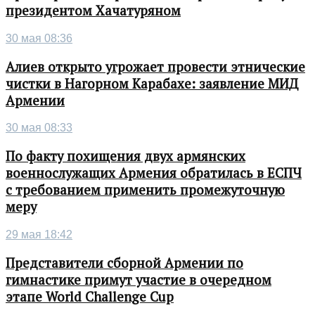
президентом Хачатуряном
30 мая 08:36
Алиев открыто угрожает провести этнические
чистки в Нагорном Карабахе: заявление МИД
Армении
30 мая 08:33
По факту похищения двух армянских
военнослужащих Армения обратилась в ЕСПЧ
с требованием применить промежуточную
меру
29 мая 18:42
Представители сборной Армении по
гимнастике примут участие в очередном
этапе World Challenge Cup