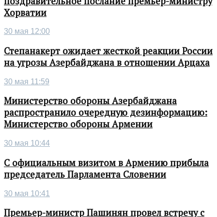
поздравительное послание премьер-министру
Хорватии
30 мая 12:00
Степанакерт ожидает жесткой реакции России
на угрозы Азербайджана в отношении Арцаха
30 мая 11:59
Министерство обороны Азербайджана
распространило очередную дезинформацию:
Министерство обороны Армении
30 мая 10:44
С официальным визитом в Армению прибыла
председатель Парламента Словении
30 мая 10:41
Премьер-министр Пашинян провел встречу с