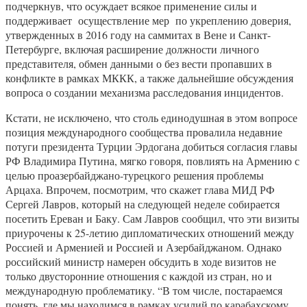
подчеркнув, что осуждает всякое применение силы и
поддерживает осуществление мер по укреплению доверия,
утвержденных в 2016 году на саммитах в Вене и Санкт-
Петербурге, включая расширение должности личного
представителя, обмен данными о без вести пропавших в
конфликте в рамках МККК, а также дальнейшие обсуждения
вопроса о создании механизма расследования инцидентов.
Кстати, не исключено, что столь единодушная в этом вопросе
позиция международного сообщества провалила недавние
потуги президента Турции Эрдогана добиться согласия главы
РФ Владимира Путина, мягко говоря, повлиять на Армению с
целью проазербайджано-турецкого решения проблемы
Арцаха. Впрочем, посмотрим, что скажет глава МИД РФ
Сергей Лавров, который на следующей неделе собирается
посетить Ереван и Баку. Сам Лавров сообщил, что эти визиты
приурочены к 25-летию дипломатических отношений между
Россией и Арменией и Россией и Азербайджаном. Однако
российский министр намерен обсудить в ходе визитов не
только двусторонние отношения с каждой из стран, но и
международную проблематику. “В том числе, постараемся
понять, где мы находимся в рамках усилий по карабахскому