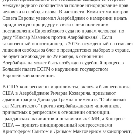
международного сообщества за полное игнорирование прав
человека и свободы слова. В частности, Комитет министров
Совета Европы уведомил Азербайджан о намерении начать
юридическую процедуру в связи с неисполнением
постановления Европейского суда по правам человека по
делу “Ильгар Мамедов против Азербайджана”. Если
заключенный оппозиционер, в 2013г. осужденный на семь лет
лишения свободы за блог о президентских выборах в стране,
не будет освобожден до 29 ноября, в отношении
Азербайджана может быть возбужден судебный процесс в
Большой палате ЕСПЧ о нарушении государством
Европейской конвенции.
В США конгрессмены и дипломаты, включая бывшего посла
США в Азербайджане Ричарда Козларича, призывают
администрацию Дональда Трампа применить “Глобальный
акт Магнитского” против азербайджанских чиновников,
причастных к репрессиям в отношении оппозиции,
гражданских активистов и независимых СМИ, а Конгресс
США — принять инициированный конгрессменами
Кристофером Смитом и Джимом Макговерном законопроект,