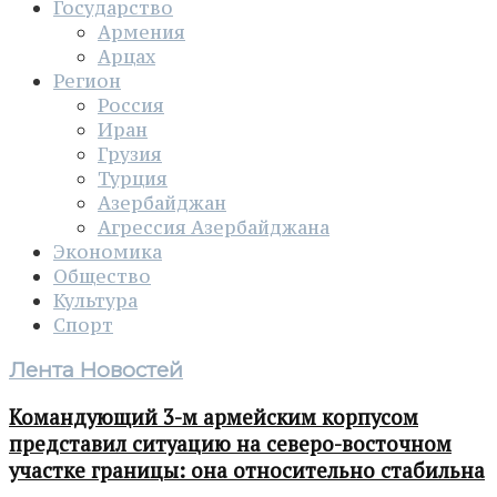
Государство
Армения
Арцах
Регион
Россия
Иран
Грузия
Турция
Азербайджан
Агрессия Азербайджана
Экономика
Общество
Культура
Спорт
Лента Новостей
Командующий 3-м армейским корпусом
представил ситуацию на северо-восточном
участке границы: она относительно стабильна