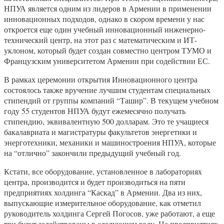
НПУА является одним из лидеров в Армении в применении
инновационных подходов, однако в скором времени у нас
откроется еще один учебный инновационный инженерно-
технический центр, на этот раз с математическим и ИТ-
уклоном, который будет создан совместно центром ТУМО и
Французским университетом Армении при содействии ЕС.
В рамках церемонии открытия Инновационного центра
состоялось также вручение лучшим студентам специальных
стипендий от группы компаний “Ташир”. В текущем учебном
году 55 студентов НПУА будут ежемесячно получать
стипендию, эквивалентную 500 долларам. Это те учащиеся
бакалавриата и магистратуры факультетов энергетики и
энерготехники, механики и машиностроения НПУА, которые
на “отлично” закончили предыдущий учебный год.
Кстати, все оборудование, установленное в лабораториях
центра, производится и будет производиться на пяти
предприятиях холдинга “Каскад” в Армении. Два из них,
выпускающие измерительное оборудование, как отметил
руководитель холдинга Сергей Погосов, уже работают, а еще
три будут задействованы в следующем году. На предприятиях