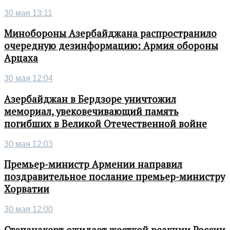
30 мая 13:11
Минобороны Азербайджана распространило
очередную дезинформацию: Армия обороны
Арцаха
30 мая 12:04
Азербайджан в Бердзоре уничтожил
мемориал, увековечивающий память
погибших в Великой Отечественной войне
30 мая 12:03
Премьер-министр Армении направил
поздравительное послание премьер-министру
Хорватии
30 мая 12:00
Степанакерт ожидает жесткой реакции России