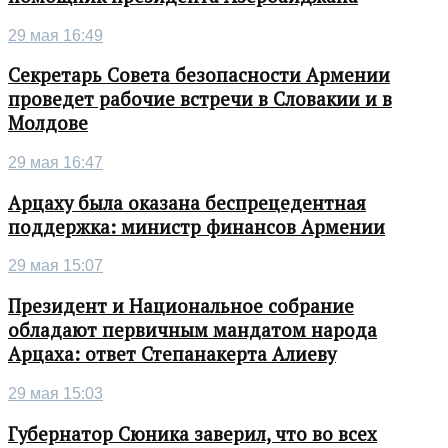
29 мая 16:49
Секретарь Совета безопасности Армении
проведет рабочие встречи в Словакии и в
Молдове
29 мая 16:47
Арцаху была оказана беспрецедентная
поддержка: министр финансов Армении
29 мая 15:07
Президент и Национальное собрание
обладают первичным мандатом народа
Арцаха: ответ Степанакерта Алиеву
29 мая 15:03
Губернатор Сюника заверил, что во всех