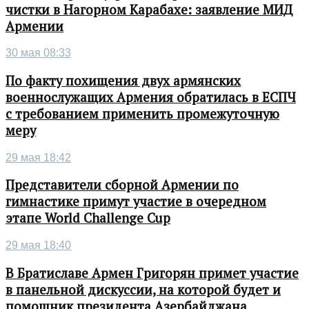
чистки в Нагорном Карабахе: заявление МИД
Армении
30 мая 08:33
По факту похищения двух армянских
военнослужащих Армения обратилась в ЕСПЧ
с требованием применить промежуточную
меру
29 мая 18:42
Представители сборной Армении по
гимнастике примут участие в очередном
этапе World Challenge Cup
29 мая 18:40
В Братиславе Армен Григорян примет участие
в панельной дискуссии, на которой будет и
помощник президента Азербайджана