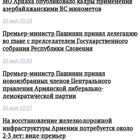
МО Арцаха опубликовало кадры применения
азербайджанскими ВС минометов
30 мая 20:16
Премьер-министр Пашинян принял делегацию
во главе с председателем Государственного
собрания Республики Словения
30 мая 20:09
Премьер-министр Пашинян принял
новоизбранных членов Центрального
правления Армянской либерально-
демократической партии
30 мая 20:07
На восстановление железнодорожной
инфраструктуры Армении потребуется около
2-3 лет: вице-премьер