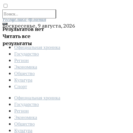
Отправить
Республика Армения
Воскресенье, 9 августа, 2026
Результатов нет
Читать все
результаты
Официальная хроника
Государство
Регион
Экономика
Общество
Культура
Спорт
Официальная хроника
Государство
Регион
Экономика
Общество
Культура