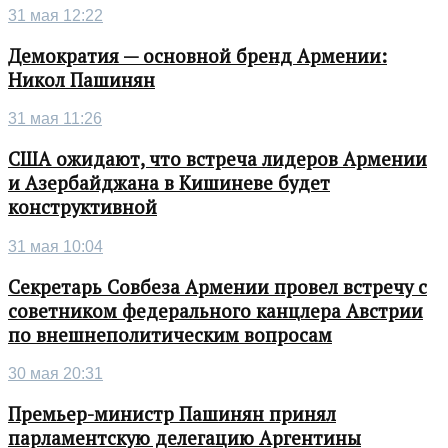
31 мая 12:22
Демократия — основной бренд Армении:
Никол Пашинян
31 мая 11:26
США ожидают, что встреча лидеров Армении
и Азербайджана в Кишиневе будет
конструктивной
31 мая 10:04
Секретарь Совбеза Армении провел встречу с
советником федерального канцлера Австрии
по внешнеполитическим вопросам
30 мая 20:31
Премьер-министр Пашинян принял
парламентскую делегацию Аргентины