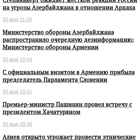
на угрозы Азербайджана в отношении Арцаха
30 мая 11:59
Министерство обороны Азербайджана
распространило очередную дезинформацию:
Министерство обороны Армении
30 мая 10:44
С официальным визитом в Армению прибыла
председатель Парламента Словении
30 мая 10:41
Премьер-министр Пашинян провел встречу с
президентом Хачатуряном
30 мая 08:36
Алиев открыто угрожает провести этнические