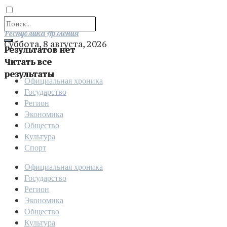
Отправить
Республика Армения
Суббота, 8 августа, 2026
Результатов нет
Читать все
результаты
Официальная хроника
Государство
Регион
Экономика
Общество
Культура
Спорт
Официальная хроника
Государство
Регион
Экономика
Общество
Культура