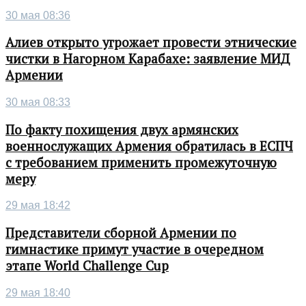
30 мая 08:36
Алиев открыто угрожает провести этнические
чистки в Нагорном Карабахе: заявление МИД
Армении
30 мая 08:33
По факту похищения двух армянских
военнослужащих Армения обратилась в ЕСПЧ
с требованием применить промежуточную
меру
29 мая 18:42
Представители сборной Армении по
гимнастике примут участие в очередном
этапе World Challenge Cup
29 мая 18:40