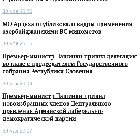
30 мая 20:20
МО Арцаха опубликовало кадры применения
азербайджанскими ВС минометов
30 мая 20:16
Премьер-министр Пашинян принял делегацию
во главе с председателем Государственного
собрания Республики Словения
30 мая 20:09
Премьер-министр Пашинян принял
новоизбранных членов Центрального
правления Армянской либерально-
демократической партии
30 мая 20:07