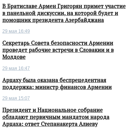
В Братиславе Армен Григорян примет участие
в панельной дискуссии, на которой будет и
помощник президента Азербайджана
29 мая 16:49
Секретарь Совета безопасности Армении
проведет рабочие встречи в Словакии и в
Молдове
29 мая 16:47
Арцаху была оказана беспрецедентная
поддержка: министр финансов Армении
29 мая 15:07
Президент и Национальное собрание
обладают первичным мандатом народа
Арцаха: ответ Степанакерта Алиеву