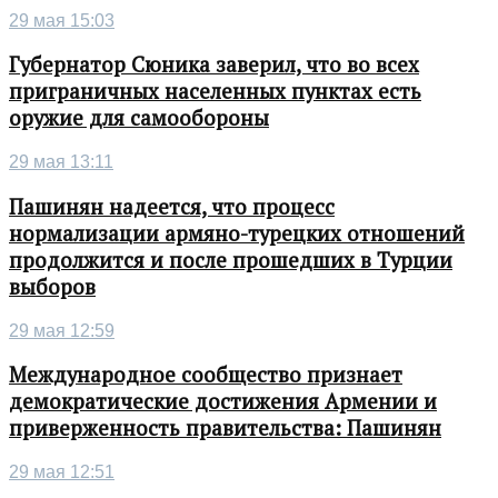
29 мая 15:03
Губернатор Сюника заверил, что во всех
приграничных населенных пунктах есть
оружие для самообороны
29 мая 13:11
Пашинян надеется, что процесс
нормализации армяно-турецких отношений
продолжится и после прошедших в Турции
выборов
29 мая 12:59
Международное сообщество признает
демократические достижения Армении и
приверженность правительства: Пашинян
29 мая 12:51