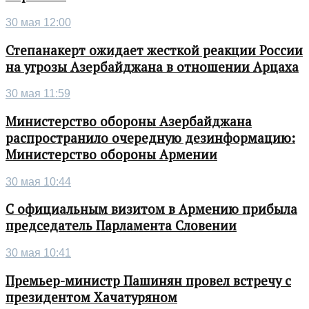
30 мая 12:00
Степанакерт ожидает жесткой реакции России
на угрозы Азербайджана в отношении Арцаха
30 мая 11:59
Министерство обороны Азербайджана
распространило очередную дезинформацию:
Министерство обороны Армении
30 мая 10:44
С официальным визитом в Армению прибыла
председатель Парламента Словении
30 мая 10:41
Премьер-министр Пашинян провел встречу с
президентом Хачатуряном