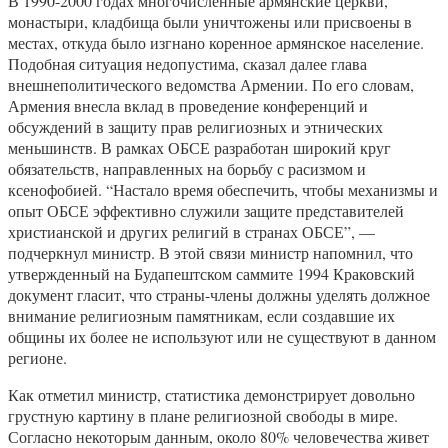
В 1990-2000 годах многочисленные армянские церкви,
монастыри, кладбища были уничтожены или присвоены в
местах, откуда было изгнано коренное армянское население.
Подобная ситуация недопустима, сказал далее глава
внешнеполитического ведомства Армении. По его словам,
Армения внесла вклад в проведение конференций и
обсуждений в защиту прав религиозных и этнических
меньшинств. В рамках ОБСЕ разработан широкий круг
обязательств, направленных на борьбу с расизмом и
ксенофобией. “Настало время обеспечить, чтобы механизмы и
опыт ОБСЕ эффективно служили защите представителей
христианской и других религий в странах ОБСЕ”, —
подчеркнул министр. В этой связи министр напомнил, что
утвержденный на Будапештском саммите 1994 Краковский
документ гласит, что страны-члены должны уделять должное
внимание религиозным памятникам, если создавшие их
общины их более не используют или не существуют в данном
регионе.
Как отметил министр, статистика демонстрирует довольно
грустную картину в плане религиозной свободы в мире.
Согласно некоторым данным, около 80% человечества живет