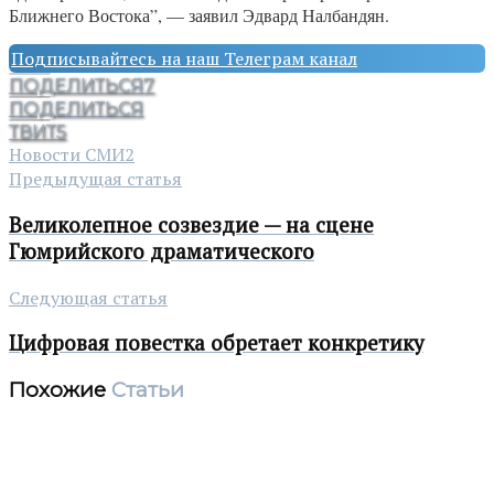
Ближнего Востока”, — заявил Эдвард Налбандян.
Подписывайтесь на наш Телеграм канал
ПОДЕЛИТЬСЯ
7
ПОДЕЛИТЬСЯ
ТВИТ
5
Новости СМИ2
Предыдущая статья
Великолепное созвездие — на сцене
Гюмрийского драматического
Следующая статья
Цифровая повестка обретает конкретику
Похожие
Статьи