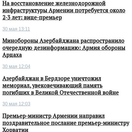
На восстановление железнодорожной
инфраструктуры Армении потребуется около
2-3 лет: вице-премьер
30 мая 13:11
Минобороны Азербайджана распространило
очередную дезинформацию: Армия обороны
Арцаха
30 мая 12:04
Азербайджан в Бердзоре уничтожил
мемориал, увековечивающий память
погибших в Великой Отечественной войне
30 мая 12:03
Премьер-министр Армении направил
поздравительное послание премьер-министру
Хорватии