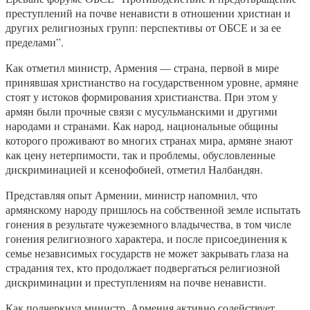
преступлений на почве ненависти в отношении христиан и
других религиозных групп: перспективы от ОБСЕ и за ее
пределами”.
Как отметил министр, Армения — страна, первой в мире
принявшая христианство на государственном уровне, армяне
стоят у истоков формирования христианства. При этом у
армян были прочные связи с мусульманскими и другими
народами и странами. Как народ, национальные общины
которого проживают во многих странах мира, армяне знают
как цену нетерпимости, так и проблемы, обусловленные
дискриминацией и ксенофобией, отметил Налбандян.
Представляя опыт Армении, министр напомнил, что
армянскому народу пришлось на собственной земле испытать
гонения в результате чужеземного владычества, в том числе
гонения религиозного характера, и после присоединения к
семье независимых государств не может закрывать глаза на
страдания тех, кто продолжает подвергаться религиозной
дискриминации и преступлениям на почве ненависти.
Как подчеркнул министр, Армения активно содействует