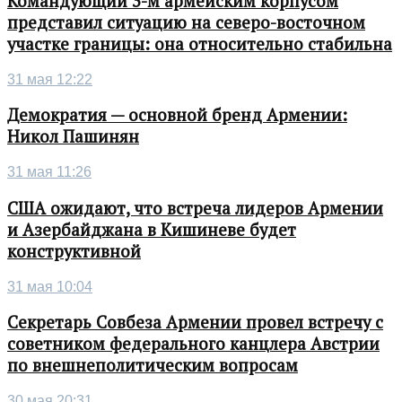
Командующий 3-м армейским корпусом
представил ситуацию на северо-восточном
участке границы: она относительно стабильна
31 мая 12:22
Демократия — основной бренд Армении:
Никол Пашинян
31 мая 11:26
США ожидают, что встреча лидеров Армении
и Азербайджана в Кишиневе будет
конструктивной
31 мая 10:04
Секретарь Совбеза Армении провел встречу с
советником федерального канцлера Австрии
по внешнеполитическим вопросам
30 мая 20:31