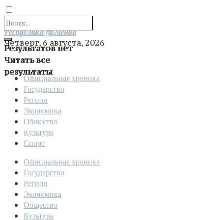
Отправить
Республика Армения
Четверг, 6 августа, 2026
Результатов нет
Читать все
результаты
Официальная хроника
Государство
Регион
Экономика
Общество
Культура
Спорт
Официальная хроника
Государство
Регион
Экономика
Общество
Культура