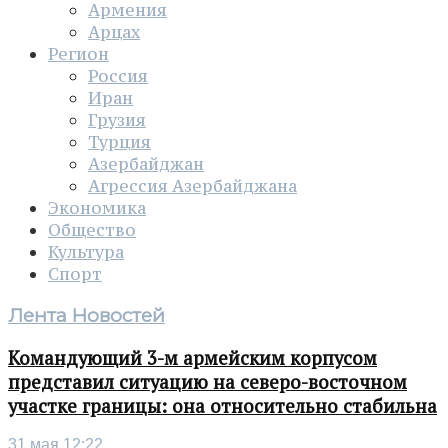
Армения
Арцах
Регион
Россия
Иран
Грузия
Турция
Азербайджан
Агрессия Азербайджана
Экономика
Общество
Культура
Спорт
Лента Новостей
Командующий 3-м армейским корпусом
представил ситуацию на северо-восточном
участке границы: она относительно стабильна
31 мая 12:22