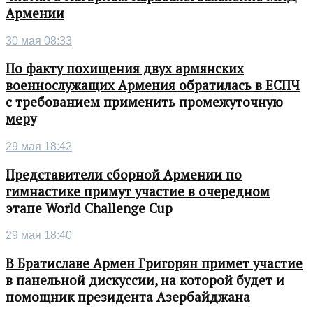
Армении
30 мая 08:33
По факту похищения двух армянских
военнослужащих Армения обратилась в ЕСПЧ
с требованием применить промежуточную
меру
29 мая 18:42
Представители сборной Армении по
гимнастике примут участие в очередном
этапе World Challenge Cup
29 мая 18:40
В Братиславе Армен Григорян примет участие
в панельной дискуссии, на которой будет и
помощник президента Азербайджана