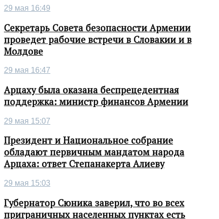
29 мая 16:49
Секретарь Совета безопасности Армении
проведет рабочие встречи в Словакии и в
Молдове
29 мая 16:47
Арцаху была оказана беспрецедентная
поддержка: министр финансов Армении
29 мая 15:07
Президент и Национальное собрание
обладают первичным мандатом народа
Арцаха: ответ Степанакерта Алиеву
29 мая 15:03
Губернатор Сюника заверил, что во всех
приграничных населенных пунктах есть