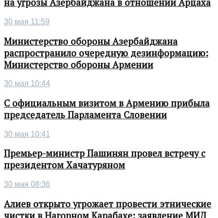
на угрозы Азербайджана в отношении Арцаха
30 мая 11:59
Министерство обороны Азербайджана
распространило очередную дезинформацию:
Министерство обороны Армении
30 мая 10:44
С официальным визитом в Армению прибыла
председатель Парламента Словении
30 мая 10:41
Премьер-министр Пашинян провел встречу с
президентом Хачатуряном
30 мая 08:36
Алиев открыто угрожает провести этнические
чистки в Нагорном Карабахе: заявление МИД