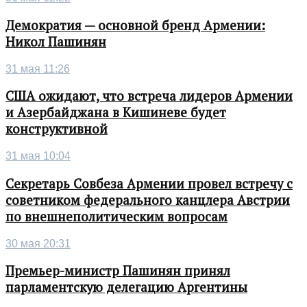
Демократия — основной бренд Армении:
Никол Пашинян
31 мая 11:26
США ожидают, что встреча лидеров Армении
и Азербайджана в Кишиневе будет
конструктивной
31 мая 10:04
Секретарь Совбеза Армении провел встречу с
советником федерального канцлера Австрии
по внешнеполитическим вопросам
30 мая 20:31
Премьер-министр Пашинян принял
парламентскую делегацию Аргентины