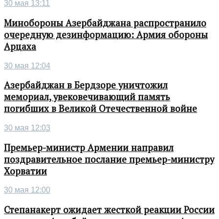
30 мая 13:11
Минобороны Азербайджана распространило
очередную дезинформацию: Армия обороны
Арцаха
30 мая 12:04
Азербайджан в Бердзоре уничтожил
мемориал, увековечивающий память
погибших в Великой Отечественной войне
30 мая 12:03
Премьер-министр Армении направил
поздравительное послание премьер-министру
Хорватии
30 мая 12:00
Степанакерт ожидает жесткой реакции России