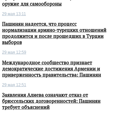
оружие для самообороны
29 мая 13:11
Пашинян надеется, что процесс
нормализации армяно-турецких отношений
продолжится и после прошедших в Турции
выборов
29 мая 12:59
Международное сообщество признает
демократические достижения Армении и
приверженность правительства: Пашинян
29 мая 12:51
Заявления Алиева означают отказ от
брюссельских договоренностей: Пашинян
требует объяснений