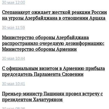
30 мая 12:00
Степанакерт ожидает жесткой реакции России
на угрозы Азербайджана в отношении Арцаха
30 мая 11:59
Министерство обороны Азербайджана
распространило очередную дезинформацию:
Министерство обороны Армении
30 мая 10:44
С официальным визитом в Армению прибыла
председатель Парламента Словении
30 мая 10:41
Премьер-министр Пашинян провел встречу с
президентом Хачатуряном
30 мая 08:36