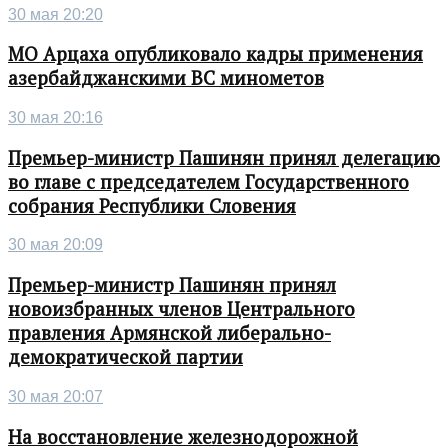
30 мая 20:20
МО Арцаха опубликовало кадры применения
азербайджанскими ВС минометов
30 мая 20:16
Премьер-министр Пашинян принял делегацию
во главе с председателем Государственного
собрания Республики Словения
30 мая 20:09
Премьер-министр Пашинян принял
новоизбранных членов Центрального
правления Армянской либерально-
демократической партии
30 мая 20:07
На восстановление железнодорожной