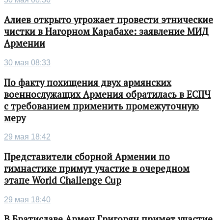
Алиев открыто угрожает провести этнические
чистки в Нагорном Карабахе: заявление МИД
Армении
30 мая 08:33
По факту похищения двух армянских
военнослужащих Армения обратилась в ЕСПЧ
с требованием применить промежуточную
меру
29 мая 18:42
Представители сборной Армении по
гимнастике примут участие в очередном
этапе World Challenge Cup
29 мая 18:40
В Братиславе Армен Григорян примет участие