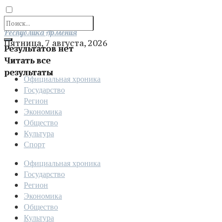
Отправить
Республика Армения
Пятница, 7 августа, 2026
Результатов нет
Читать все
результаты
Официальная хроника
Государство
Регион
Экономика
Общество
Культура
Спорт
Официальная хроника
Государство
Регион
Экономика
Общество
Культура