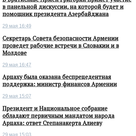
в панельной дискуссии, на которой будет и
помощник президента Азербайджана
29 мая 16:49
Секретарь Совета безопасности Армении
проведет рабочие встречи в Словакии и в
Молдове
29 мая 16:47
Арцаху была оказана беспрецедентная
поддержка: министр финансов Армении
29 мая 15:07
Президент и Национальное собрание
обладают первичным мандатом народа
Арцаха: ответ Степанакерта Алиеву
29 мая 15:03