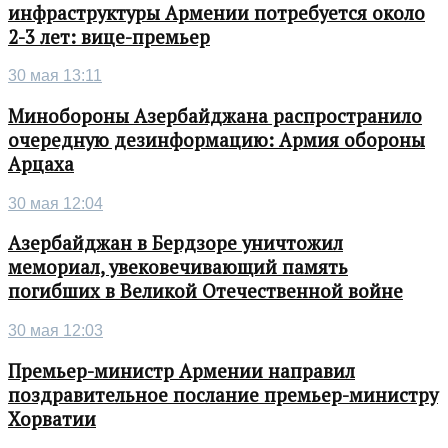
инфраструктуры Армении потребуется около
2-3 лет: вице-премьер
30 мая 13:11
Минобороны Азербайджана распространило
очередную дезинформацию: Армия обороны
Арцаха
30 мая 12:04
Азербайджан в Бердзоре уничтожил
мемориал, увековечивающий память
погибших в Великой Отечественной войне
30 мая 12:03
Премьер-министр Армении направил
поздравительное послание премьер-министру
Хорватии