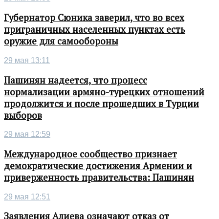
Губернатор Сюника заверил, что во всех
приграничных населенных пунктах есть
оружие для самообороны
29 мая 13:11
Пашинян надеется, что процесс
нормализации армяно-турецких отношений
продолжится и после прошедших в Турции
выборов
29 мая 12:59
Международное сообщество признает
демократические достижения Армении и
приверженность правительства: Пашинян
29 мая 12:51
Заявления Алиева означают отказ от