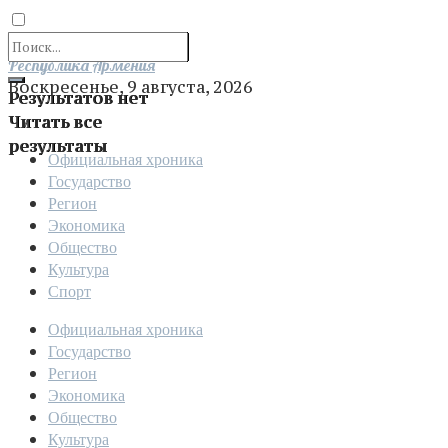
Отправить
Республика Армения
Воскресенье, 9 августа, 2026
Результатов нет
Читать все
результаты
Официальная хроника
Государство
Регион
Экономика
Общество
Культура
Спорт
Официальная хроника
Государство
Регион
Экономика
Общество
Культура