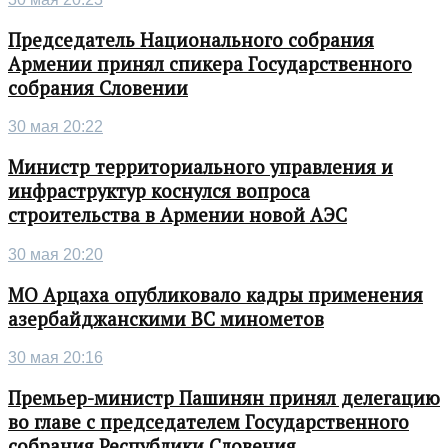
Председатель Национального собрания
Армении принял спикера Государственного
собрания Словении
30 мая 20:22
Министр территориального управления и
инфраструктур коснулся вопроса
строительства в Армении новой АЭС
30 мая 20:20
МО Арцаха опубликовало кадры применения
азербайджанскими ВС минометов
30 мая 20:16
Премьер-министр Пашинян принял делегацию
во главе с председателем Государственного
собрания Республики Словения