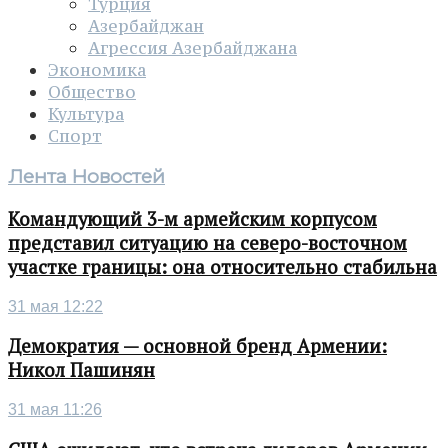
Турция
Азербайджан
Агрессия Азербайджана
Экономика
Общество
Культура
Спорт
Лента Новостей
Командующий 3-м армейским корпусом
представил ситуацию на северо-восточном
участке границы: она относительно стабильна
31 мая 12:22
Демократия — основной бренд Армении:
Никол Пашинян
31 мая 11:26