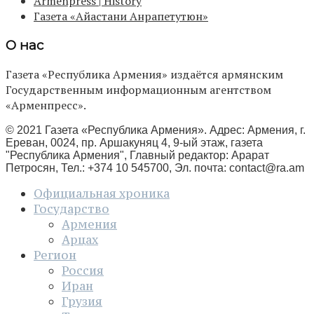
Armenpress | History
Газета «Айастани Анрапетутюн»
О нас
Газета «Республика Армения» издаётся армянским
Государственным информационным агентством
«Арменпресс».
© 2021 Газета «Республика Армения». Адрес: Армения, г.
Ереван, 0024, пр. Аршакуняц 4, 9-ый этаж, газета
"Республика Армения", Главный редактор: Арарат
Петросян, Тел.: +374 10 545700, Эл. почта:
contact@ra.am
Официальная хроника
Государство
Армения
Арцах
Регион
Россия
Иран
Грузия