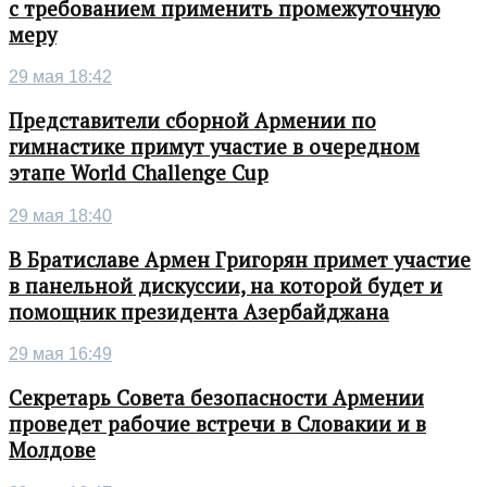
с требованием применить промежуточную
меру
29 мая 18:42
Представители сборной Армении по
гимнастике примут участие в очередном
этапе World Challenge Cup
29 мая 18:40
В Братиславе Армен Григорян примет участие
в панельной дискуссии, на которой будет и
помощник президента Азербайджана
29 мая 16:49
Секретарь Совета безопасности Армении
проведет рабочие встречи в Словакии и в
Молдове