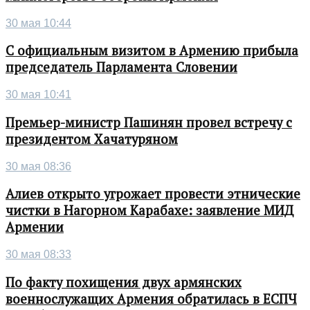
30 мая 10:44
С официальным визитом в Армению прибыла
председатель Парламента Словении
30 мая 10:41
Премьер-министр Пашинян провел встречу с
президентом Хачатуряном
30 мая 08:36
Алиев открыто угрожает провести этнические
чистки в Нагорном Карабахе: заявление МИД
Армении
30 мая 08:33
По факту похищения двух армянских
военнослужащих Армения обратилась в ЕСПЧ