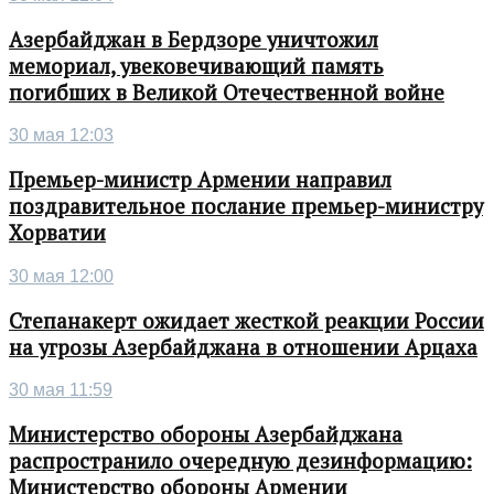
Азербайджан в Бердзоре уничтожил
мемориал, увековечивающий память
погибших в Великой Отечественной войне
30 мая 12:03
Премьер-министр Армении направил
поздравительное послание премьер-министру
Хорватии
30 мая 12:00
Степанакерт ожидает жесткой реакции России
на угрозы Азербайджана в отношении Арцаха
30 мая 11:59
Министерство обороны Азербайджана
распространило очередную дезинформацию:
Министерство обороны Армении