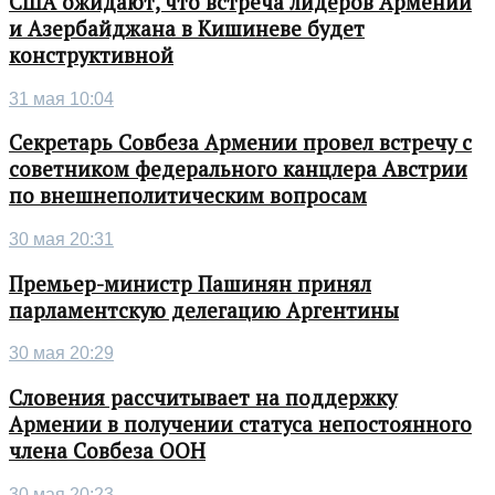
США ожидают, что встреча лидеров Армении
и Азербайджана в Кишиневе будет
конструктивной
31 мая 10:04
Секретарь Совбеза Армении провел встречу с
советником федерального канцлера Австрии
по внешнеполитическим вопросам
30 мая 20:31
Премьер-министр Пашинян принял
парламентскую делегацию Аргентины
30 мая 20:29
Словения рассчитывает на поддержку
Армении в получении статуса непостоянного
члена Совбеза ООН
30 мая 20:23