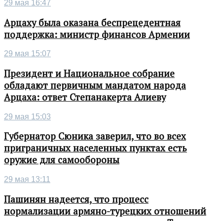
29 мая 16:47
Арцаху была оказана беспрецедентная
поддержка: министр финансов Армении
29 мая 15:07
Президент и Национальное собрание
обладают первичным мандатом народа
Арцаха: ответ Степанакерта Алиеву
29 мая 15:03
Губернатор Сюника заверил, что во всех
приграничных населенных пунктах есть
оружие для самообороны
29 мая 13:11
Пашинян надеется, что процесс
нормализации армяно-турецких отношений