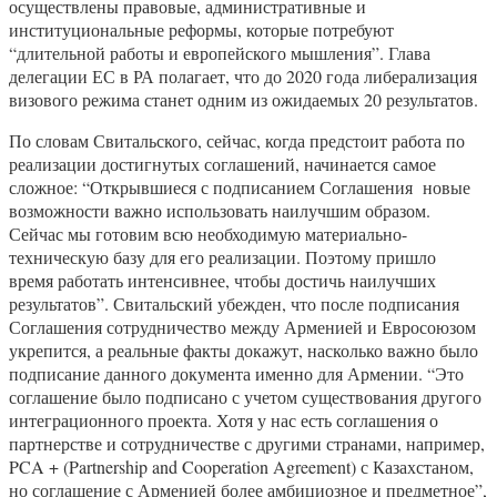
осуществлены правовые, административные и
институциональные реформы, которые потребуют
“длительной работы и европейского мышления”. Глава
делегации ЕС в РА полагает, что до 2020 года либерализация
визового режима станет одним из ожидаемых 20 результатов.
По словам Свитальского, сейчас, когда предстоит работа по
реализации достигнутых соглашений, начинается самое
сложное: “Открывшиеся с подписанием Соглашения новые
возможности важно использовать наилучшим образом.
Сейчас мы готовим всю необходимую материально-
техническую базу для его реализации. Поэтому пришло
время работать интенсивнее, чтобы достичь наилучших
результатов”. Свитальский убежден, что после подписания
Соглашения сотрудничество между Арменией и Евросоюзом
укрепится, а реальные факты докажут, насколько важно было
подписание данного документа именно для Армении. “Это
соглашение было подписано с учетом существования другого
интеграционного проекта. Хотя у нас есть соглашения о
партнерстве и сотрудничестве с другими странами, например,
PCA + (Partnership and Cooperation Agreement) с Казахстаном,
но соглашение с Арменией более амбициозное и предметное”,