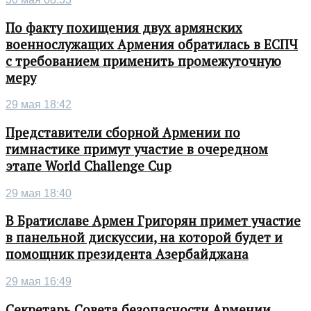
По факту похищения двух армянских
военнослужащих Армения обратилась в ЕСПЧ
с требованием применить промежуточную
меру
29 мая 18:42
Представители сборной Армении по
гимнастике примут участие в очередном
этапе World Challenge Cup
29 мая 18:40
В Братиславе Армен Григорян примет участие
в панельной дискуссии, на которой будет и
помощник президента Азербайджана
29 мая 16:49
Секретарь Совета безопасности Армении