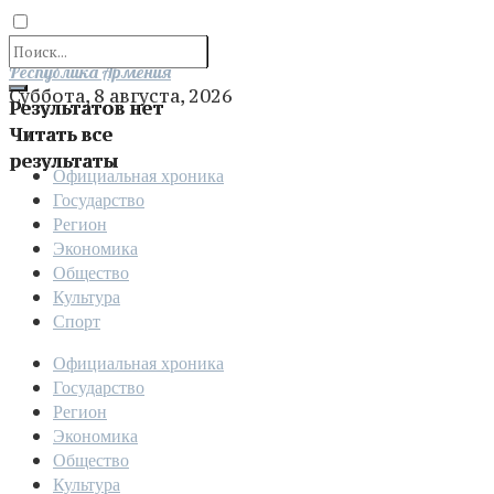
Отправить
Республика Армения
Суббота, 8 августа, 2026
Результатов нет
Читать все
результаты
Официальная хроника
Государство
Регион
Экономика
Общество
Культура
Спорт
Официальная хроника
Государство
Регион
Экономика
Общество
Культура