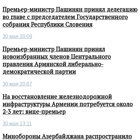
Премьер-министр Пашинян принял делегацию
во главе с председателем Государственного
собрания Республики Словения
30 мая 20:09
Премьер-министр Пашинян принял
новоизбранных членов Центрального
правления Армянской либерально-
демократической партии
30 мая 20:07
На восстановление железнодорожной
инфраструктуры Армении потребуется около
2-3 лет: вице-премьер
30 мая 13:11
Минобороны Азербайджана распространило