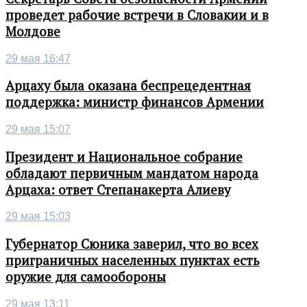
проведет рабочие встречи в Словакии и в
Молдове
29 мая 16:47
Арцаху была оказана беспрецедентная
поддержка: министр финансов Армении
29 мая 15:07
Президент и Национальное собрание
обладают первичным мандатом народа
Арцаха: ответ Степанакерта Алиеву
29 мая 15:03
Губернатор Сюника заверил, что во всех
приграничных населенных пунктах есть
оружие для самообороны
29 мая 13:11