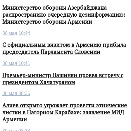
Министерство обороны Азербайджана
распространило очередную дезинформацию:
Министерство обороны Армении
30 мая 10:44
С официальным визитом в Армению прибыла
председатель Парламента Словении
30 мая 10:41
Премьер-министр Пашинян провел встречу с
президентом Хачатуряном
30 мая 08:36
Алиев открыто угрожает провести этнические
чистки в Нагорном Карабахе: заявление МИД
Армении
30 мая 08:33