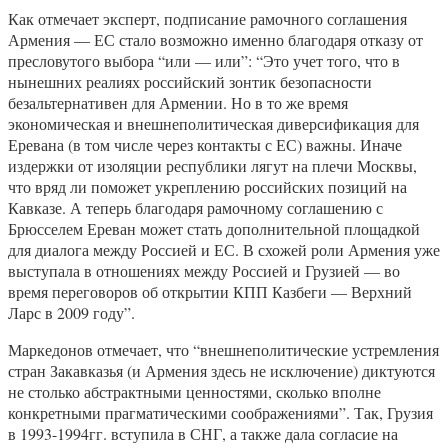
Как отмечает эксперт, подписание рамочного соглашения
Армения — ЕС стало возможно именно благодаря отказу от
пресловутого выбора “или — или”: “Это учет того, что в
нынешних реалиях российский зонтик безопасности
безальтернативен для Армении. Но в то же время
экономическая и внешнеполитическая диверсификация для
Еревана (в том числе через контакты с ЕС) важны. Иначе
издержки от изоляции республики лягут на плечи Москвы,
что вряд ли поможет укреплению российских позиций на
Кавказе. А теперь благодаря рамочному соглашению с
Брюсселем Ереван может стать дополнительной площадкой
для диалога между Россией и ЕС. В схожей роли Армения уже
выступала в отношениях между Россией и Грузией — во
время переговоров об открытии КПП Казбеги — Верхний
Ларс в 2009 году”.
Маркедонов отмечает, что “внешнеполитические устремления
стран Закавказья (и Армения здесь не исключение) диктуются
не столько абстрактными ценностями, сколько вполне
конкретными прагматическими соображениями”. Так, Грузия
в 1993-1994гг. вступила в СНГ, а также дала согласие на