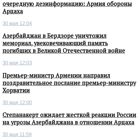
очередную дезинформацию: Армия обороны
Арцаха
30 мая 12:04
Азербайджан в Бердзоре уничтожил
мемориал, увековечивающий память
погибших в Великой Отечественной войне
30 мая 12:03
Премьер-министр Армении направил
поздравительное послание премьер-министру
Хорватии
30 мая 12:00
Степанакерт ожидает жесткой реакции России
на угрозы Азербайджана в отношении Арцаха
30 мая 11:59