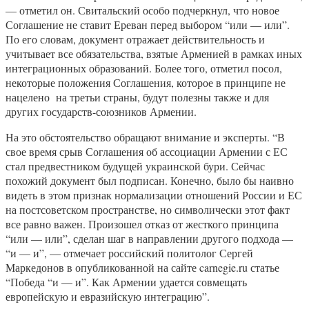
— отметил он. Свитальский особо подчеркнул, что новое
Соглашение не ставит Ереван перед выбором “или — или”.
По его словам, документ отражает действительность и
учитывает все обязательства, взятые Арменией в рамках иных
интеграционных образований. Более того, отметил посол,
некоторые положения Соглашения, которое в принципе не
нацелено на третьи страны, будут полезны также и для
других государств-союзников Армении.
На это обстоятельство обращают внимание и эксперты. “В
свое время срыв Соглашения об ассоциации Армении с ЕС
стал предвестником будущей украинской бури. Сейчас
похожий документ был подписан. Конечно, было бы наивно
видеть в этом признак нормализации отношений России и ЕС
на постсоветском пространстве, но символически этот факт
все равно важен. Произошел отказ от жесткого принципа
“или — или”, сделан шаг в направлении другого подхода —
“и — и”, — отмечает российский политолог Сергей
Маркедонов в опубликованной на сайте carnegie.ru статье
“Победа “и — и”. Как Армении удается совмещать
европейскую и евразийскую интеграцию”.