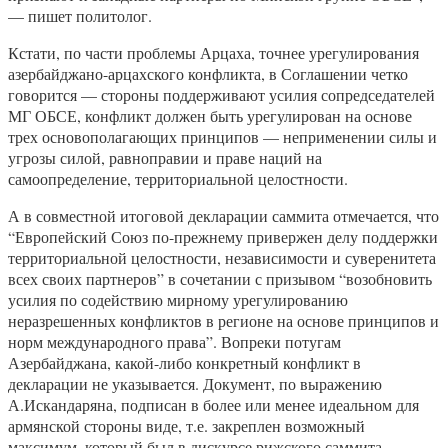
— пишет политолог.
Кстати, по части проблемы Арцаха, точнее урегулирования
азербайджано-арцахского конфликта, в Соглашении четко
говорится — стороны поддерживают усилия сопредседателей
МГ ОБСЕ, конфликт должен быть урегулирован на основе
трех основополагающих принципов — неприменении силы и
угрозы силой, равноправии и праве наций на
самоопределение, территориальной целостности.
А в совместной итоговой декларации саммита отмечается, что
“Европейский Союз по-прежнему привержен делу поддержки
территориальной целостности, независимости и суверенитета
всех своих партнеров” в сочетании с призывом “возобновить
усилия по содействию мирному урегулированию
неразрешенных конфликтов в регионе на основе принципов и
норм международного права”. Вопреки потугам
Азербайджана, какой-либо конкретный конфликт в
декларации не указывается. Документ, по выражению
А.Искандаряна, подписан в более или менее идеальном для
армянской стороны виде, т.е. закреплен возможный
максимум, который был в дискурсе рижского саммита