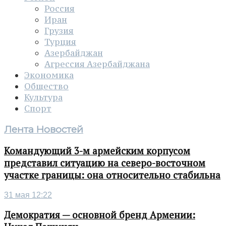
Россия
Иран
Грузия
Турция
Азербайджан
Агрессия Азербайджана
Экономика
Общество
Культура
Спорт
Лента Новостей
Командующий 3-м армейским корпусом
представил ситуацию на северо-восточном
участке границы: она относительно стабильна
31 мая 12:22
Демократия — основной бренд Армении: