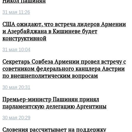
Никол Пашинян
31 мая 11:26
США ожидают, что встреча лидеров Армении
и Азербайджана в Кишиневе будет
конструктивной
31 мая 10:04
Секретарь Совбеза Армении провел встречу с
советником федерального канцлера Австрии
по внешнеполитическим вопросам
30 мая 20:31
Премьер-министр Пашинян принял
парламентскую делегацию Аргентины
30 мая 20:29
Словения рассчитывает на поддержку