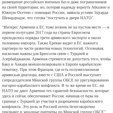
размещение российских военных баз и даже пограничников
на своей территории, но, потеряв надежду вернуть Абхазию и
Южную Осетию с помощью России, заявила устами Эдуарда
Шеварднадзе, что готова “постучать в двери НАТО”.
“Интерес Армении к ЕС тоже возник не на пустом месте — в
первом полугодии 2017 года на страны Евросоюза
приходилось порядка трети армянского экспорта и около
половины импорта. Также Ереван видит в ЕС важного
партнера по части развития новых технологий. Осознавая,
насколько важны для Брюсселя связи с Турцией и
Азербайджаном, Армения стремится не допустить того, чтобы
Баку и Анкара монополизировали в Европе карабахскую
тематику. При этом Франция, где есть полумиллионная
армянская диаспора, вместе с США и Россией выступает
сопредседателем Минской группы ОБСЕ по урегулированию
нагорно-карабахского конфликта. В то же время ни ЕС, ни
НАТО не дают Армении тех гарантий безопасности, которые
здесь и сейчас обеспечивает Россия: начиная от базы на
границе с Турцией до участия в разрешении карабахского
конфликта. Эту роль за Россией почти безоговорочно
признают и западные партнеры по Минской группе ОБСЕ”,