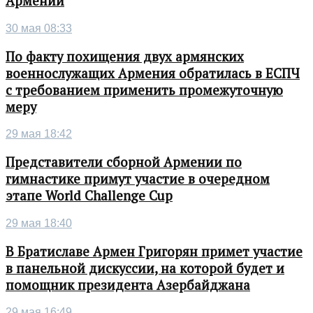
Армении
30 мая 08:33
По факту похищения двух армянских
военнослужащих Армения обратилась в ЕСПЧ
с требованием применить промежуточную
меру
29 мая 18:42
Представители сборной Армении по
гимнастике примут участие в очередном
этапе World Challenge Cup
29 мая 18:40
В Братиславе Армен Григорян примет участие
в панельной дискуссии, на которой будет и
помощник президента Азербайджана
29 мая 16:49