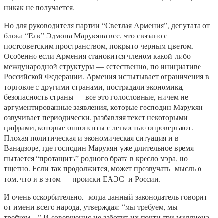
никак не получается.
Но для руководителя партии “Светлая Армения”, депутата от
блока “Елк” Эдмона Марукяна все, что связано с
постсоветским пространством, покрыто черным цветом.
Особенно если Армения становится членом какой-либо
международной структуры — естественно, по инициативе
Российской Федерации. Армения испытывает ограничения в
торговле с другими странами, пострадали экономика,
безопасность страны — все это голословные, ничем не
аргументированные заявления, которые господин Марукян
озвучивает периодически, разбавляя текст некоторыми
цифрами, которые оппоненты с легкостью опровергают.
Плохая политическая и экономическая ситуация и в
Ванадзоре, где господин Марукян уже длительное время
пытается “протащить” родного брата в кресло мэра, но
тщетно. Если так продолжится, может прозвучать мысль о
том, что и в этом — происки ЕАЭС и России.
И очень оскорбительно, когда данный законодатель говорит
от имени всего народа, утверждая: “мы требуем, мы
требуем…” И совершенно не заботит их почти три миллиона