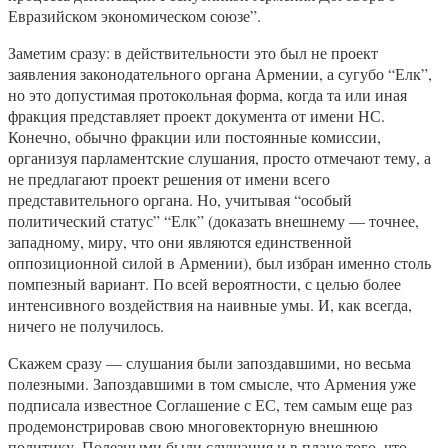
Евразийском экономическом союзе”.
Заметим сразу: в действительности это был не проект
заявления законодательного органа Армении, а сугубо “Елк”,
но это допустимая протокольная форма, когда та или иная
фракция представляет проект документа от имени НС.
Конечно, обычно фракции или постоянные комиссии,
организуя парламентские слушания, просто отмечают тему, а
не предлагают проект решения от имени всего
представительного органа. Но, учитывая “особый
политический статус” “Елк” (доказать внешнему — точнее,
западному, миру, что они являются единственной
оппозиционной силой в Армении), был избран именно столь
помпезный вариант. По всей вероятности, с целью более
интенсивного воздействия на наивные умы. И, как всегда,
ничего не получилось.
Скажем сразу — слушания были запоздавшими, но весьма
полезными. Запоздавшими в том смысле, что Армения уже
подписала известное Соглашение с ЕС, тем самым еще раз
продемонстрировав свою многовекторную внешнюю
политику. Полезными были слушания и в плане того, что