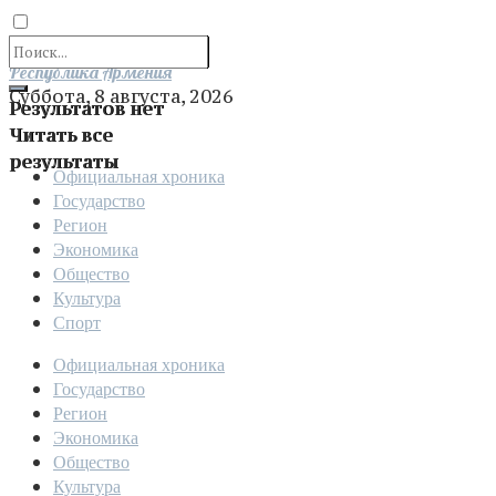
Отправить
Республика Армения
Суббота, 8 августа, 2026
Результатов нет
Читать все
результаты
Официальная хроника
Государство
Регион
Экономика
Общество
Культура
Спорт
Официальная хроника
Государство
Регион
Экономика
Общество
Культура