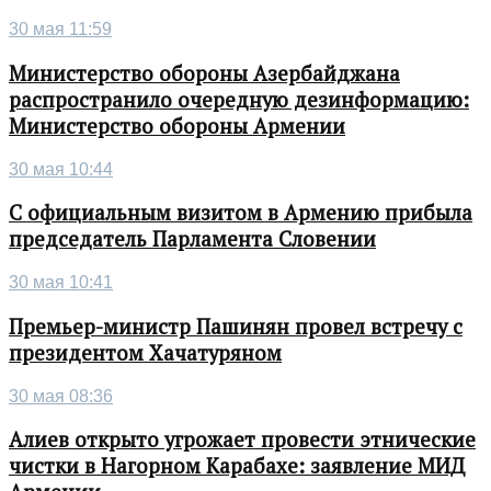
30 мая 11:59
Министерство обороны Азербайджана
распространило очередную дезинформацию:
Министерство обороны Армении
30 мая 10:44
С официальным визитом в Армению прибыла
председатель Парламента Словении
30 мая 10:41
Премьер-министр Пашинян провел встречу с
президентом Хачатуряном
30 мая 08:36
Алиев открыто угрожает провести этнические
чистки в Нагорном Карабахе: заявление МИД