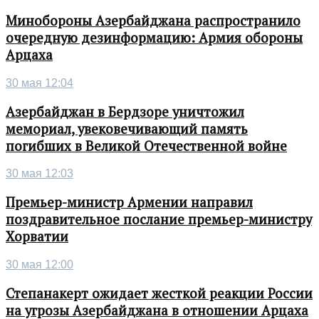
Минобороны Азербайджана распространило
очередную дезинформацию: Армия обороны
Арцаха
30 мая 12:04
Азербайджан в Бердзоре уничтожил
мемориал, увековечивающий память
погибших в Великой Отечественной войне
30 мая 12:03
Премьер-министр Армении направил
поздравительное послание премьер-министру
Хорватии
30 мая 12:00
Степанакерт ожидает жесткой реакции России
на угрозы Азербайджана в отношении Арцаха