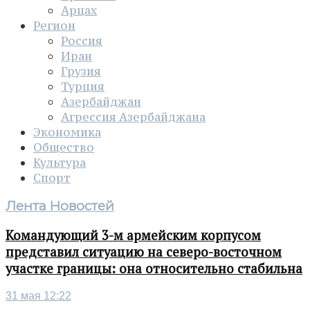
Арцах
Регион
Россия
Иран
Грузия
Турция
Азербайджан
Агрессия Азербайджана
Экономика
Общество
Культура
Спорт
Лента Новостей
Командующий 3-м армейским корпусом
представил ситуацию на северо-восточном
участке границы: она относительно стабильна
31 мая 12:22