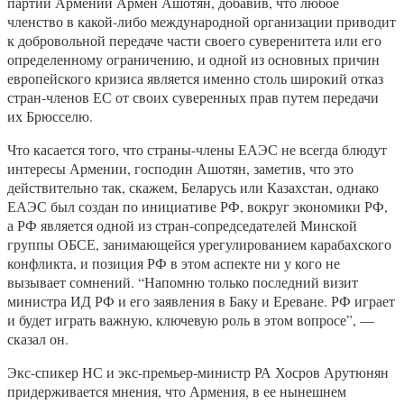
партии Армении Армен Ашотян, добавив, что любое
членство в какой-либо международной организации приводит
к добровольной передаче части своего суверенитета или его
определенному ограничению, и одной из основных причин
европейского кризиса является именно столь широкий отказ
стран-членов ЕС от своих суверенных прав путем передачи
их Брюсселю.
Что касается того, что страны-члены ЕАЭС не всегда блюдут
интересы Армении, господин Ашотян, заметив, что это
действительно так, скажем, Беларусь или Казахстан, однако
ЕАЭС был создан по инициативе РФ, вокруг экономики РФ,
а РФ является одной из стран-сопредседателей Минской
группы ОБСЕ, занимающейся урегулированием карабахского
конфликта, и позиция РФ в этом аспекте ни у кого не
вызывает сомнений. “Напомню только последний визит
министра ИД РФ и его заявления в Баку и Ереване. РФ играет
и будет играть важную, ключевую роль в этом вопросе”, —
сказал он.
Экс-спикер НС и экс-премьер-министр РА Хосров Арутюнян
придерживается мнения, что Армения, в ее нынешнем