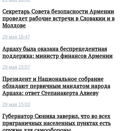
Секретарь Совета безопасности Армении
проведет рабочие встречи в Словакии и в
Молдове
29 мая 16:47
Арцаху была оказана беспрецедентная
поддержка: министр финансов Армении
29 мая 15:07
Президент и Национальное собрание
обладают первичным мандатом народа
Арцаха: ответ Степанакерта Алиеву
29 мая 15:03
Губернатор Сюника заверил, что во всех
приграничных населенных пунктах есть
оружие для самообороны