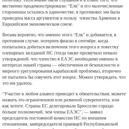
явственно продемонстрировали: “Елк” и его малочисленные
сторонники остались в одиночестве, в противовес им была
приведена масса аргументов в пользу членства Армении в
Евразийском экономическом союзе.
Весьма вероятно, что именно этого “Елк” и добивается, в
противном случае, потерпев фиаско в сентябре, когда
попытались добиться включения этого вопроса в повестку
пленарных заседаний НС (тогда также прозвучало немало
утверждений, что членство в ЕАЭС необходимо именно в
интересах нашей страны — обеспечения ее безопасности и
мирного урегулирования карабахской проблемы), вторично
не пытались бы озвучить этот вопрос. Можно утверждать, что
это им удалось.
“Участие в любом альянсе приводит к обязательствам, можете
назвать это ограничением или разменой суверенитета, или
как хотите. Страны ЕС делегировали Брюсселю гораздо
больше полномочий, чем члены ЕАЭС”, — заявил
председатель постоянной комиссии НС по внешним
отношениям, зампредседателя правящей Республиканской