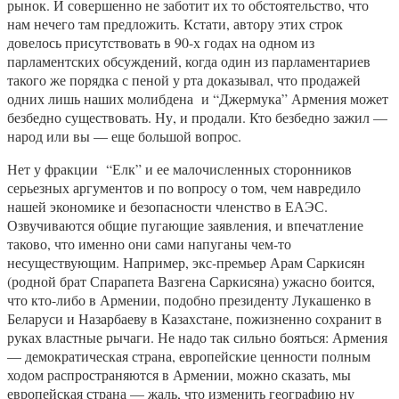
рынок. И совершенно не заботит их то обстоятельство, что
нам нечего там предложить. Кстати, автору этих строк
довелось присутствовать в 90-х годах на одном из
парламентских обсуждений, когда один из парламентариев
такого же порядка с пеной у рта доказывал, что продажей
одних лишь наших молибдена и “Джермука” Армения может
безбедно существовать. Ну, и продали. Кто безбедно зажил —
народ или вы — еще большой вопрос.
Нет у фракции “Елк” и ее малочисленных сторонников
серьезных аргументов и по вопросу о том, чем навредило
нашей экономике и безопасности членство в ЕАЭС.
Озвучиваются общие пугающие заявления, и впечатление
таково, что именно они сами напуганы чем-то
несуществующим. Например, экс-премьер Арам Саркисян
(родной брат Спарапета Вазгена Саркисяна) ужасно боится,
что кто-либо в Армении, подобно президенту Лукашенко в
Беларуси и Назарбаеву в Казахстане, пожизненно сохранит в
руках властные рычаги. Не надо так сильно бояться: Армения
— демократическая страна, европейские ценности полным
ходом распространяются в Армении, можно сказать, мы
европейская страна — жаль, что изменить географию ну