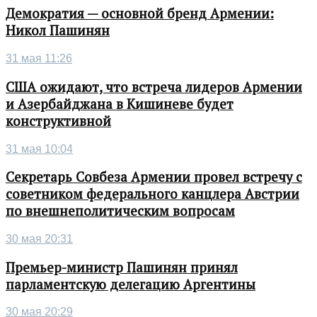
Демократия — основной бренд Армении:
Никол Пашинян
31 мая 11:26
США ожидают, что встреча лидеров Армении
и Азербайджана в Кишиневе будет
конструктивной
31 мая 10:04
Секретарь Совбеза Армении провел встречу с
советником федерального канцлера Австрии
по внешнеполитическим вопросам
30 мая 20:31
Премьер-министр Пашинян принял
парламентскую делегацию Аргентины
30 мая 20:29