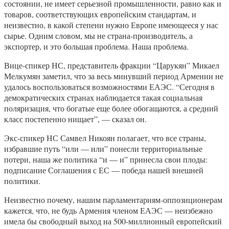
состоянии, не имеет серьезной промышленности, равно как и
товаров, соответствующих европейским стандартам, и
неизвестно, в какой степени нужно Европе имеющееся у нас
сырье. Одним словом, мы не страна-производитель, а
экспортер, и это большая проблема. Наша проблема.
Вице-спикер НС, представитель фракции “Царукян” Микаел
Мелкумян заметил, что за весь минувший период Армении не
удалось воспользоваться возможностями ЕАЭС. “Сегодня в
демократических странах наблюдается такая социальная
поляризация, что богатые еще более обогащаются, а средний
класс постепенно нищает”, — сказал он.
Экс-спикер НС Самвел Никоян полагает, что все страны,
избравшие путь “или — или” понесли территориальные
потери, наша же политика “и — и” принесла свои плоды:
подписание Соглашения с ЕС — победа нашей внешней
политики.
Неизвестно почему, нашим парламентариям-оппозиционерам
кажется, что, не будь Армения членом ЕАЭС — неизбежно
имела бы свободный выход на 500-миллионный европейский