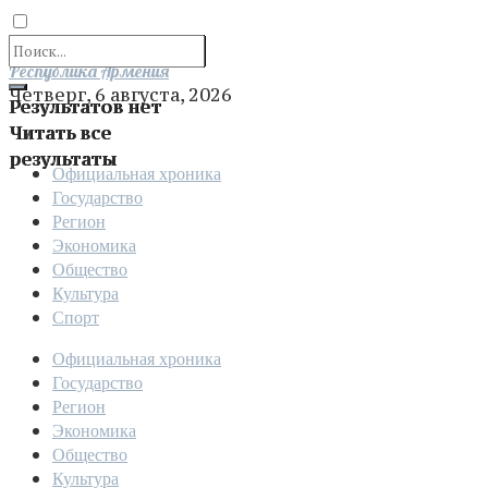
Отправить
Республика Армения
Четверг, 6 августа, 2026
Результатов нет
Читать все
результаты
Официальная хроника
Государство
Регион
Экономика
Общество
Культура
Спорт
Официальная хроника
Государство
Регион
Экономика
Общество
Культура