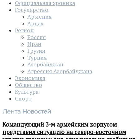
Официальная хроника
Государство
Армения
Арцах
Регион
Россия
Иран
Грузия
Турция
Азербайджан
Агрессия Азербайджана
Экономика
Общество
Культура
Спорт
Лента Новостей
Командующий 3-м армейским корпусом
представил ситуацию на северо-восточном