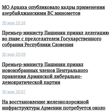
МО Арцаха опубликовало кадры применения
азербайджанскими ВС минометов
30 мая 20:16
Премьер-министр Пашинян принял делегацию
во главе с председателем Государственного
собрания Республики Словения
30 мая 20:09
Премьер-министр Пашинян принял
новоизбранных членов Центрального
правления Армянской либерально-
демократической партии
30 мая 20:07
На восстановление железнодорожной
инфраструктуры Армении потребуется около