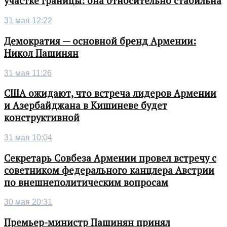
участке границы: она относительно стабильна
31 мая 12:22
Демократия — основной бренд Армении:
Никол Пашинян
31 мая 11:26
США ожидают, что встреча лидеров Армении
и Азербайджана в Кишиневе будет
конструктивной
31 мая 10:04
Секретарь Совбеза Армении провел встречу с
советником федерального канцлера Австрии
по внешнеполитическим вопросам
30 мая 20:31
Премьер-министр Пашинян принял