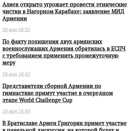
Алиев открыто угрожает провести этнические
чистки в Нагорном Карабахе: заявление МИД
Армении
30 мая 08:33
По факту похищения двух армянских
военнослужащих Армения обратилась в ЕСПЧ
с требованием применить промежуточную
меру
29 мая 18:42
Представители сборной Армении по
гимнастике примут участие в очередном
этапе World Challenge Cup
29 мая 18:40
В Братиславе Армен Григорян примет участие
в панельной дискуссии, на которой будет и