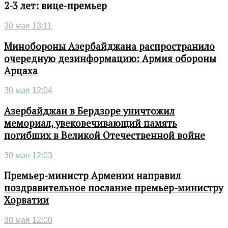
2-3 лет: вице-премьер
30 мая 13:11
Минобороны Азербайджана распространило
очередную дезинформацию: Армия обороны
Арцаха
30 мая 12:04
Азербайджан в Бердзоре уничтожил
мемориал, увековечивающий память
погибших в Великой Отечественной войне
30 мая 12:03
Премьер-министр Армении направил
поздравительное послание премьер-министру
Хорватии
30 мая 12:00