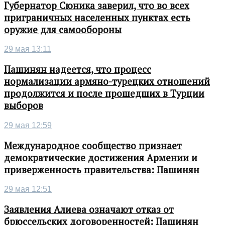
Губернатор Сюника заверил, что во всех
приграничных населенных пунктах есть
оружие для самообороны
29 мая 13:11
Пашинян надеется, что процесс
нормализации армяно-турецких отношений
продолжится и после прошедших в Турции
выборов
29 мая 12:59
Международное сообщество признает
демократические достижения Армении и
приверженность правительства: Пашинян
29 мая 12:51
Заявления Алиева означают отказ от
брюссельских договоренностей: Пашинян