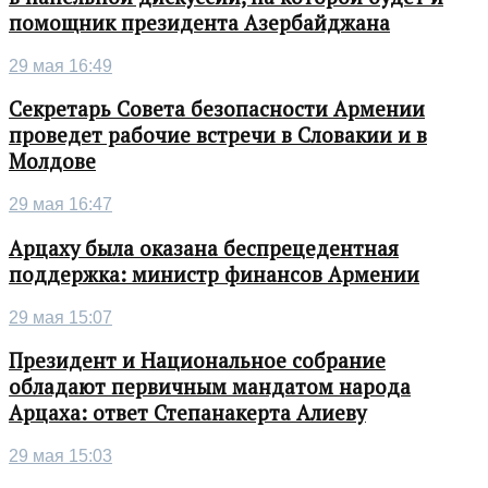
помощник президента Азербайджана
29 мая 16:49
Секретарь Совета безопасности Армении
проведет рабочие встречи в Словакии и в
Молдове
29 мая 16:47
Арцаху была оказана беспрецедентная
поддержка: министр финансов Армении
29 мая 15:07
Президент и Национальное собрание
обладают первичным мандатом народа
Арцаха: ответ Степанакерта Алиеву
29 мая 15:03