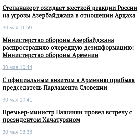
Степанакерт ожидает жесткой реакции России
на угрозы Азербайджана в отношении Арцаха
30 мая 11:59
Министерство обороны Азербайджана
распространило очередную дезинформацию:
Министерство обороны Армении
30 мая 10:44
С официальным визитом в Армению прибыла
председатель Парламента Словении
30 мая 10:41
Премьер-министр Пашинян провел встречу с
президентом Хачатуряном
30 мая 08:36