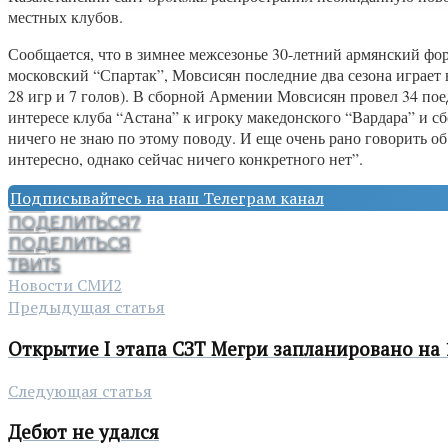
местных клубов.
Сообщается, что в зимнее межсезонье 30-летний армянский фо
московский “Спартак”, Мовсисян последние два сезона играет в
28 игр и 7 голов). В сборной Армении Мовсисян провел 34 пое
интересе клуба “Астана” к игроку македонского “Вардара” и с
ничего не знаю по этому поводу. И еще очень рано говорить об
интересно, однако сейчас ничего конкретного нет”.
Подписывайтесь на наш Телеграм канал
ПОДЕЛИТЬСЯ
7
ПОДЕЛИТЬСЯ
ТВИТ
5
Новости СМИ2
Предыдущая статья
Открытие I этапа СЗТ Мегри запланировано на 
Следующая статья
Дебют не удался