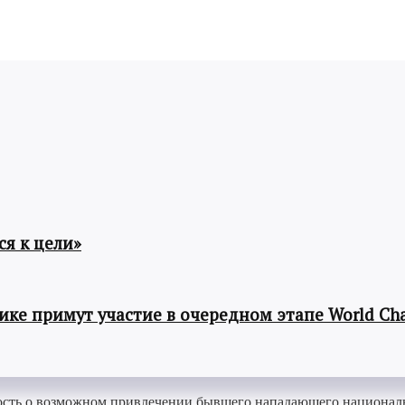
я к цели»
ке примут участие в очередном этапе World Cha
овость о возможном привлечении бывшего нападающего национа