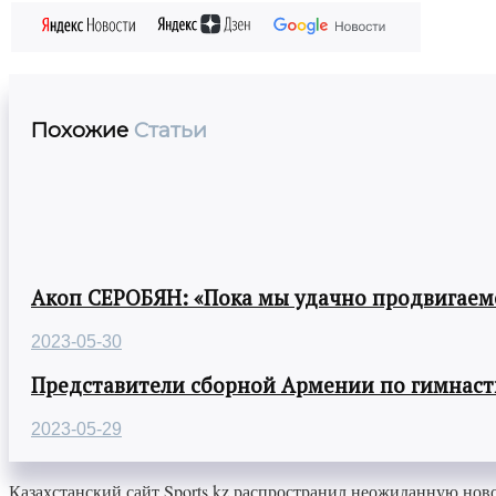
Похожие
Статьи
Акоп СЕРОБЯН: «Пока мы удачно продвигаемс
2023-05-30
Представители сборной Армении по гимнасти
2023-05-29
Казахстанский сайт Sports.kz распространил неожиданную н