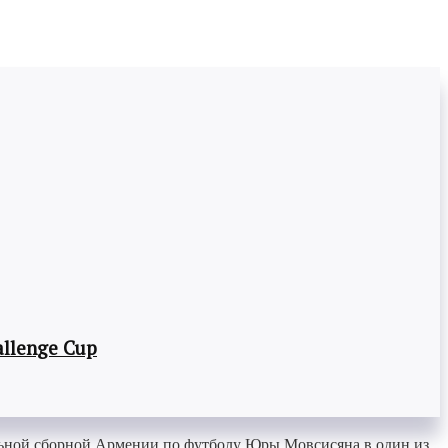
llenge Cup
льной сборной Армении по футболу Юры Мовсисяна в один из