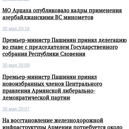
МО Арцаха опубликовало кадры применения
азербайджанскими ВС минометов
30 мая 20:16
Премьер-министр Пашинян принял делегацию
во главе с председателем Государственного
собрания Республики Словения
30 мая 20:09
Премьер-министр Пашинян принял
новоизбранных членов Центрального
правления Армянской либерально-
демократической партии
30 мая 20:07
На восстановление железнодорожной
инфраструктуры Армении потребуется около