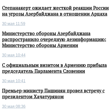
Степанакерт ожидает жесткой реакции России
на угрозы Азербайджана в отношении Арцаха
30 мая 11:59
Министерство обороны Азербайджана
распространило очередную дезинформацию:
Министерство обороны Армении
30 мая 10:44
С официальным визитом в Армению прибыла
председатель Парламента Словении
30 мая 10:41
Премьер-министр Пашинян провел встречу с
президентом Хачатуряном
30 мая 08:36