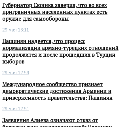
Губернатор Сюника заверил, что во всех
приграничных населенных пунктах есть
оружие для самообороны
29 мая 13:11
Пашинян надеется, что процесс
нормализации армяно-турецких отношений
продолжится и после прошедших в Турции
выборов
29 мая 12:59
Международное сообщество признает
демократические достижения Армении и
приверженность правительства: Пашинян
29 мая 12:51
Заявления Алиева означают отказ от