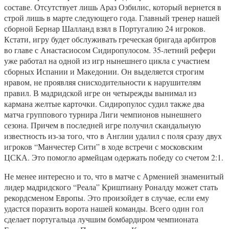
составе. Отсутствует лишь Араз Озбилис, который вернется в
строй лишь в марте следующего года. Главный тренер нашей
сборной Бернар Шалланд взял в Португалию 24 игроков.
Кстати, игру будет обслуживать греческая бригада арбитров
во главе с Анастасиосом Сидиропулосом. 35-летний рефери
уже работал на одной из игр нынешнего цикла с участием
сборных Испании и Македонии. Он выделяется строгим
нравом, не проявляя снисходительности к нарушителям
правил. В мадридской игре он четырежды вынимал из
кармана желтые карточки. Сидиропулос судил также два
матча группового турнира Лиги чемпионов нынешнего
сезона. Причем в последней игре получил скандальную
известность из-за того, что в Англии удалил с поля сразу двух
игроков “Манчестер Сити” в ходе встречи с московским
ЦСКА. Это помогло армейцам одержать победу со счетом 2:1.
Не менее интересно и то, что в матче с Арменией знаменитый
лидер мадридского “Реала” Криштиану Роналду может стать
рекордсменом Европы. Это произойдет в случае, если ему
удастся поразить ворота нашей команды. Всего один гол
сделает португальца лучшим бомбардиром чемпионата