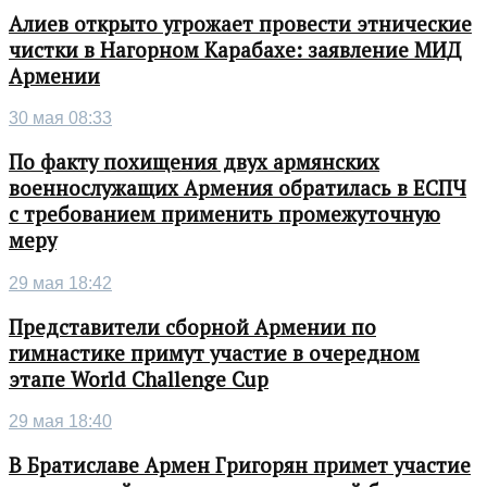
Алиев открыто угрожает провести этнические
чистки в Нагорном Карабахе: заявление МИД
Армении
30 мая 08:33
По факту похищения двух армянских
военнослужащих Армения обратилась в ЕСПЧ
с требованием применить промежуточную
меру
29 мая 18:42
Представители сборной Армении по
гимнастике примут участие в очередном
этапе World Challenge Cup
29 мая 18:40
В Братиславе Армен Григорян примет участие