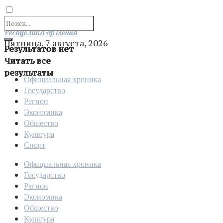
Отправить
Республика Армения
Пятница, 7 августа, 2026
Результатов нет
Читать все
результаты
Официальная хроника
Государство
Регион
Экономика
Общество
Культура
Спорт
Официальная хроника
Государство
Регион
Экономика
Общество
Культура