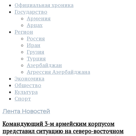
Официальная хроника
Государство
Армения
Арцах
Регион
Россия
Иран
Грузия
Турция
Азербайджан
Агрессия Азербайджана
Экономика
Общество
Культура
Спорт
Лента Новостей
Командующий 3-м армейским корпусом
представил ситуацию на северо-восточном