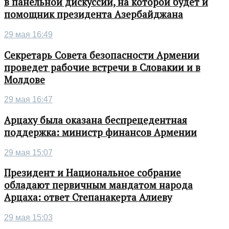
в панельной дискуссии, на которой будет и
помощник президента Азербайджана
29 мая 16:49
Секретарь Совета безопасности Армении
проведет рабочие встречи в Словакии и в
Молдове
29 мая 16:47
Арцаху была оказана беспрецедентная
поддержка: министр финансов Армении
29 мая 15:07
Президент и Национальное собрание
обладают первичным мандатом народа
Арцаха: ответ Степанакерта Алиеву
29 мая 15:03