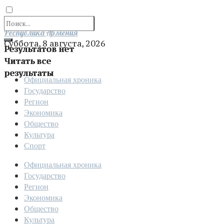
Отправить
Республика Армения
Суббота, 8 августа, 2026
Результатов нет
Читать все
результаты
Официальная хроника
Государство
Регион
Экономика
Общество
Культура
Спорт
Официальная хроника
Государство
Регион
Экономика
Общество
Культура