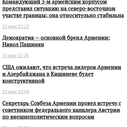
Командующий 3-м армейским корпусом
представил ситуацию на северо-восточном
участке границы: она относительно стабильна
31 мая 12:22
Демократия — основной бренд Армении:
Никол Пашинян
31 мая 11:26
США ожидают, что встреча лидеров Армении
и Азербайджана в Кишиневе будет
конструктивной
31 мая 10:04
Секретарь Совбеза Армении провел встречу с
советником федерального канцлера Австрии
по внешнеполитическим вопросам