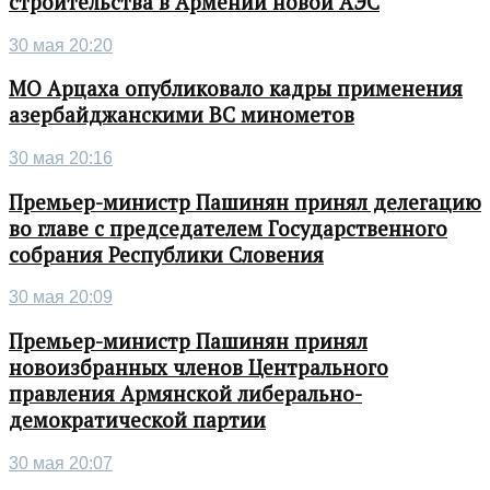
строительства в Армении новой АЭС
30 мая 20:20
МО Арцаха опубликовало кадры применения
азербайджанскими ВС минометов
30 мая 20:16
Премьер-министр Пашинян принял делегацию
во главе с председателем Государственного
собрания Республики Словения
30 мая 20:09
Премьер-министр Пашинян принял
новоизбранных членов Центрального
правления Армянской либерально-
демократической партии
30 мая 20:07