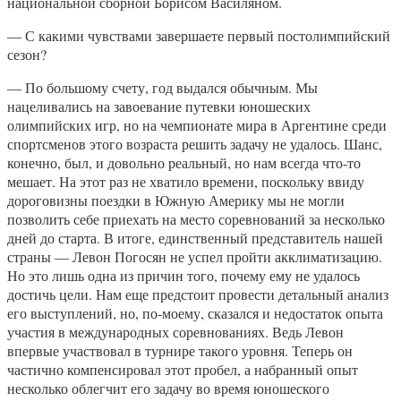
национальной сборной Борисом Василяном.
— С какими чувствами завершаете первый постолимпийский
сезон?
— По большому счету, год выдался обычным. Мы
нацеливались на завоевание путевки юношеских
олимпийских игр, но на чемпионате мира в Аргентине среди
спортсменов этого возраста решить задачу не удалось. Шанс,
конечно, был, и довольно реальный, но нам всегда что-то
мешает. На этот раз не хватило времени, поскольку ввиду
дороговизны поездки в Южную Америку мы не могли
позволить себе приехать на место соревнований за несколько
дней до старта. В итоге, единственный представитель нашей
страны — Левон Погосян не успел пройти акклиматизацию.
Но это лишь одна из причин того, почему ему не удалось
достичь цели. Нам еще предстоит провести детальный анализ
его выступлений, но, по-моему, сказался и недостаток опыта
участия в международных соревнованиях. Ведь Левон
впервые участвовал в турнире такого уровня. Теперь он
частично компенсировал этот пробел, а набранный опыт
несколько облегчит его задачу во время юношеского