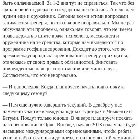
быть оплачиваемой. За 1-2 дня тут не справиться. Так что без
финансовой поддержки государства не обойтись. А ведь нам
нужен еще и оружейник. Сегодня всеми этими вопросами
занимаются тренеры, но это в корне неправильно. Мы не раз
обсуждали эти проблемы, однако нам говорят, что не имеем
права держать в штате врача, психолога, массажиста и
оружейника на те средства, которые нам выделяются по
программе госфинансирования. Доходит до этого, что во
время международных соревнований тренеру приходится,
отвлекаясь от своих прямых обязанностей, бинтовать
поврежденные пальцы спортсменов или чинить лук.
Согласитесь, что это ненормально.
— И напоследок. Когда планируете начать подготовку к
следующему сезону?
— Нам еще нужно завершить текущий. В декабре у нас
намечено участие в международных турнирах в Чимкенте и
Батуми. Поедут только юноши. В январе планируем поехать
на соревнование в Орле. Вообще, начало 2018 года у нас будет
насыщено международными соревнованиями, чтобы ребята
успели набраться опыта до поездки на юношеский чемпионат