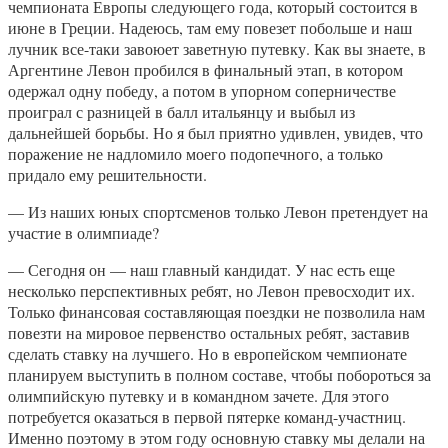
чемпионата Европы следующего года, который состоится в
июне в Греции. Надеюсь, там ему повезет побольше и наш
лучник все-таки завоюет заветную путевку. Как вы знаете, в
Аргентине Левон пробился в финальный этап, в котором
одержал одну победу, а потом в упорном соперничестве
проиграл с разницей в балл итальянцу и выбыл из
дальнейшей борьбы. Но я был приятно удивлен, увидев, что
поражение не надломило моего подопечного, а только
придало ему решительности.
— Из наших юных спортсменов только Левон претендует на
участие в олимпиаде?
— Сегодня он — наш главный кандидат. У нас есть еще
несколько перспективных ребят, но Левон превосходит их.
Только финансовая составляющая поездки не позволила нам
повезти на мировое первенство остальных ребят, заставив
сделать ставку на лучшего. Но в европейском чемпионате
планируем выступить в полном составе, чтобы побороться за
олимпийскую путевку и в командном зачете. Для этого
потребуется оказаться в первой пятерке команд-участниц.
Именно поэтому в этом году основную ставку мы делали на