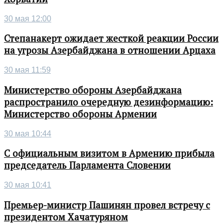
30 мая 12:00
Степанакерт ожидает жесткой реакции России
на угрозы Азербайджана в отношении Арцаха
30 мая 11:59
Министерство обороны Азербайджана
распространило очередную дезинформацию:
Министерство обороны Армении
30 мая 10:44
С официальным визитом в Армению прибыла
председатель Парламента Словении
30 мая 10:41
Премьер-министр Пашинян провел встречу с
президентом Хачатуряном