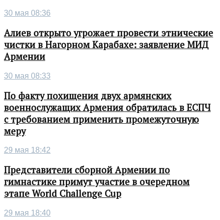
30 мая 08:36
Алиев открыто угрожает провести этнические
чистки в Нагорном Карабахе: заявление МИД
Армении
30 мая 08:33
По факту похищения двух армянских
военнослужащих Армения обратилась в ЕСПЧ
с требованием применить промежуточную
меру
29 мая 18:42
Представители сборной Армении по
гимнастике примут участие в очередном
этапе World Challenge Cup
29 мая 18:40