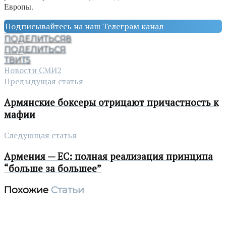
Европы.
Подписывайтесь на наш Телеграм канал
ПОДЕЛИТЬСЯ
8
ПОДЕЛИТЬСЯ
ТВИТ
5
Новости СМИ2
Предыдущая статья
Армянские боксеры отрицают причастность к
мафии
Следующая статья
Армения — ЕС: полная реализация принципа
“больше за большее”
Похожие
Статьи