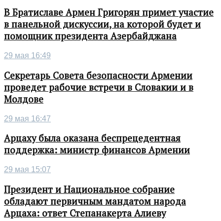
В Братиславе Армен Григорян примет участие
в панельной дискуссии, на которой будет и
помощник президента Азербайджана
29 мая 16:49
Секретарь Совета безопасности Армении
проведет рабочие встречи в Словакии и в
Молдове
29 мая 16:47
Арцаху была оказана беспрецедентная
поддержка: министр финансов Армении
29 мая 15:07
Президент и Национальное собрание
обладают первичным мандатом народа
Арцаха: ответ Степанакерта Алиеву