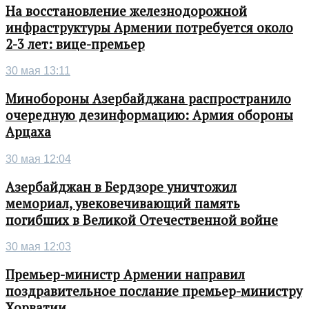
На восстановление железнодорожной
инфраструктуры Армении потребуется около
2-3 лет: вице-премьер
30 мая 13:11
Минобороны Азербайджана распространило
очередную дезинформацию: Армия обороны
Арцаха
30 мая 12:04
Азербайджан в Бердзоре уничтожил
мемориал, увековечивающий память
погибших в Великой Отечественной войне
30 мая 12:03
Премьер-министр Армении направил
поздравительное послание премьер-министру
Хорватии