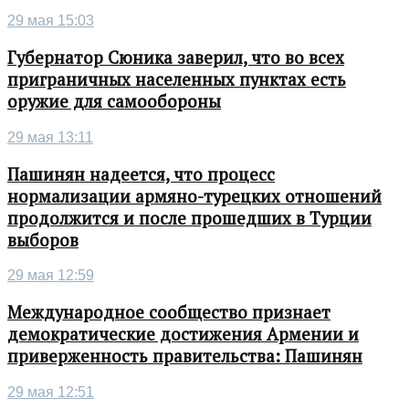
29 мая 15:03
Губернатор Сюника заверил, что во всех
приграничных населенных пунктах есть
оружие для самообороны
29 мая 13:11
Пашинян надеется, что процесс
нормализации армяно-турецких отношений
продолжится и после прошедших в Турции
выборов
29 мая 12:59
Международное сообщество признает
демократические достижения Армении и
приверженность правительства: Пашинян
29 мая 12:51