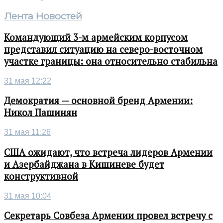
Лента Новостей
Командующий 3-м армейским корпусом
представил ситуацию на северо-восточном
участке границы: она относительно стабильна
31 мая 12:22
Демократия — основной бренд Армении:
Никол Пашинян
31 мая 11:26
США ожидают, что встреча лидеров Армении
и Азербайджана в Кишиневе будет
конструктивной
31 мая 10:04
Секретарь Совбеза Армении провел встречу с