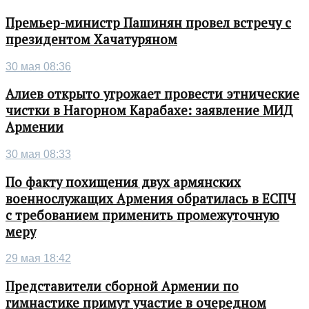
Премьер-министр Пашинян провел встречу с
президентом Хачатуряном
30 мая 08:36
Алиев открыто угрожает провести этнические
чистки в Нагорном Карабахе: заявление МИД
Армении
30 мая 08:33
По факту похищения двух армянских
военнослужащих Армения обратилась в ЕСПЧ
с требованием применить промежуточную
меру
29 мая 18:42
Представители сборной Армении по
гимнастике примут участие в очередном