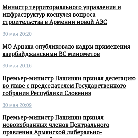
Министр территориального управления и
инфраструктур коснулся вопроса
строительства в Армении новой АЭС
30 мая 20:20
МО Арцаха опубликовало кадры применения
азербайджанскими ВС минометов
30 мая 20:16
Премьер-министр Пашинян принял делегацию
во главе с председателем Государственного
собрания Республики Словения
30 мая 20:09
Премьер-министр Пашинян принял
новоизбранных членов Центрального
правления Армянской либерально-