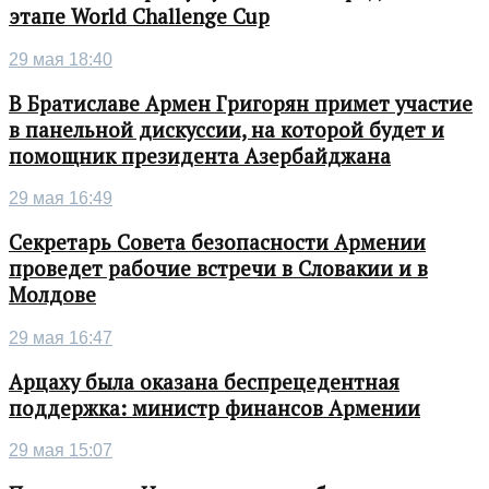
этапе World Challenge Cup
29 мая 18:40
В Братиславе Армен Григорян примет участие
в панельной дискуссии, на которой будет и
помощник президента Азербайджана
29 мая 16:49
Секретарь Совета безопасности Армении
проведет рабочие встречи в Словакии и в
Молдове
29 мая 16:47
Арцаху была оказана беспрецедентная
поддержка: министр финансов Армении
29 мая 15:07