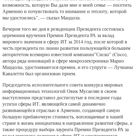
возможность, которую Вы дали мне и моей семье — посетить
Армению и почувствовать то внимание и теплоту, которой
мы удостоились”, — сказал Маццола.
Вечером того же дня в резиденции Президента состоялась
церемония вручения Премии Президента РА за вклад
мирового значения в сферу ИТ за 2014 год, после которой в
честь президента по линии развития пользующейся большим
авторитетом всемирно известной компании”Сиско” (Cisco),
автора ряда инноваций в сфере микроэлектроники Марио
Маццолы, удостоившегося премии, и его супруги — Лучианы
Кавалетти был организован прием.
Председатель исполнительного совета конкурса мировых
информационных технологий Овик Мусаелян в своем
выступлении представил достигнутые в последние годы
успехи сферы ИТ, являющейся самой динамично
развивающейся отраслью в Армении, создающей самую
большую прибавочную стоимость, воплощаемые в нашей
стране в жизнь инициативы в направлении развития сферы, а
также процедуру выбора лауреата Премии Президента РА за
вклад мирового значения в сферу ИТ и удостоившихся