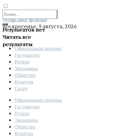
Отправить
Республика Армения
Воскресенье, 9 августа, 2026
Результатов нет
Читать все
результаты
Официальная хроника
Государство
Регион
Экономика
Общество
Культура
Спорт
Официальная хроника
Государство
Регион
Экономика
Общество
Культура