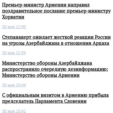
Премьер-министр Армении направил
поздравительное послание премьер-министру
Хорватии
30 мая 12:00
Степанакерт ожидает жесткой реакции России
на угрозы Азербайджана в отношении Арцаха
30 мая 11:59
Министерство обороны Азербайджана
распространило очередную дезинформацию:
Министерство обороны Армении
30 мая 10:44
С официальным визитом в Армению прибыла
председатель Парламента Словении
30 мая 10:41