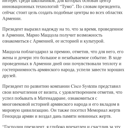
интерес среди школьников, для которых основан центр
инновационных технологий “Тумо”. По словам президента,
сейчас стоит цель создать подобные центры во всех областях
Армении.
Президент выразил надежду на то, что за время, проведенное
в Армении, Марио Маццола получит возможность
ознакомиться с Арменией, ее историей и культурой.
Маццола поблагодарил за премию, отметив, что для него, его
жены и дочери это большое и незабываемое событие. В ходе
проведенных в Армении дней они почувствовали теплоту и
гостеприимность армянского народа, успели завести хороших
друзей.
Президент по развитию компании Cisco Systems представил
свои впечатления от визита, с удовлетворением отметив, что
успел побывать в Матенадаране, ознакомиться с
многовековой историей армянского народа и его вкладом в
мировую цивилизацию. Он также посетил Мемориал жертв
Геноцида армян и воздал дань памяти невинных жертв.
“Господин президент, я глубоко впечатлен и счастлив за эту