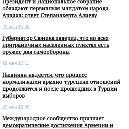
Президент и Национальное собрание
обладают первичным мандатом народа
Арцаха: ответ Степанакерта Алиеву
29 мая 15:03
Губернатор Сюника заверил, что во всех
приграничных населенных пунктах есть
оружие для самообороны
29 мая 13:11
Пашинян надеется, что процесс
нормализации армяно-турецких отношений
продолжится и после прошедших в Турции
выборов
29 мая 12:59
Международное сообщество признает
демократические достижения Армении и