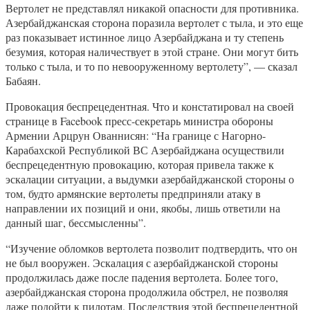
Вертолет не представлял никакой опасности для противника.
Азербайджанская сторона поразила вертолет с тыла, и это еще
раз показывает истинное лицо Азербайджана и ту степень
безумия, которая наличествует в этой стране. Они могут бить
только с тыла, и то по невооруженному вертолету”, — сказал
Бабаян.
Провокация беспрецедентная. Что и констатировал на своей
странице в Facebook пресс-секретарь министра обороны
Армении Арцрун Ованнисян: “На границе с Нагорно-
Карабахской Республикой ВС Азербайджана осуществили
беспрецедентную провокацию, которая привела также к
эскалации ситуации, а выдумки азербайджанской стороны о
том, будто армянские вертолеты предприняли атаку в
направлении их позиций и они, якобы, лишь ответили на
данный шаг, бессмысленны”.
“Изучение обломков вертолета позволит подтвердить, что он
не был вооружен. Эскалация с азербайджанской стороны
продолжилась даже после падения вертолета. Более того,
азербайджанская сторона продолжила обстрел, не позволяя
даже подойти к пилотам. Последствия этой беспрецедентной