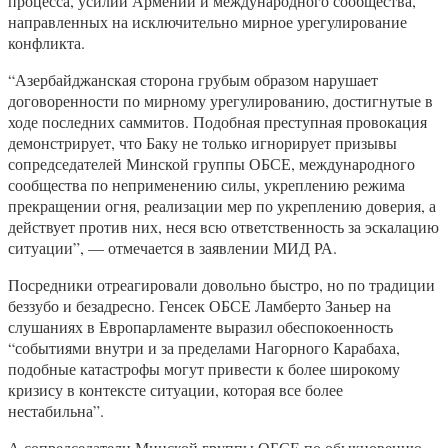
процесса, усилий Армении и международного сообщества,
направленных на исключительно мирное урегулирование
конфликта.
“Азербайджанская сторона грубым образом нарушает
договоренности по мирному урегулированию, достигнутые в
ходе последних саммитов. Подобная преступная провокация
демонстрирует, что Баку не только игнорирует призывы
сопредседателей Минской группы ОБСЕ, международного
сообщества по неприменению силы, укреплению режима
прекращении огня, реализации мер по укреплению доверия, а
действует против них, неся всю ответственность за эскалацию
ситуации”, — отмечается в заявлении МИД РА.
Посредники отреагировали довольно быстро, но по традиции
беззубо и безадресно. Генсек ОБСЕ Ламберто Заньер на
слушаниях в Европарламенте выразил обеспокоенность
“событиями внутри и за пределами Нагорного Карабаха,
подобные катастрофы могут привести к более широкому
кризису в контексте ситуации, которая все более
нестабильна”.
А сопредседатели Минской группы ОБСЕ по обыкновению