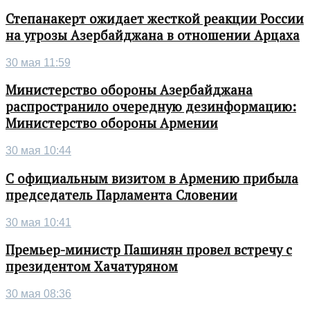
Степанакерт ожидает жесткой реакции России
на угрозы Азербайджана в отношении Арцаха
30 мая 11:59
Министерство обороны Азербайджана
распространило очередную дезинформацию:
Министерство обороны Армении
30 мая 10:44
С официальным визитом в Армению прибыла
председатель Парламента Словении
30 мая 10:41
Премьер-министр Пашинян провел встречу с
президентом Хачатуряном
30 мая 08:36