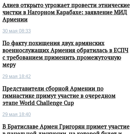
Алиев открыто угрожает провести этнические
чистки в Нагорном Карабахе: заявление МИД
Армении
30 мая 08:33
По факту похищения двух армянских
военнослужащих Армения обратилась в ЕСПЧ
с требованием применить промежуточную
меру
29 мая 18:42
Представители сборной Армении по
гимнастике примут участие в очередном
этапе World Challenge Cup
29 мая 18:40
В Братиславе Армен Григорян примет участие
в панельной дискуссии, на которой будет и