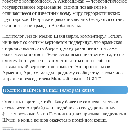
говорят о компромиссах. А Азербайджан — террористическое
государственное образование, своими повадками не
отличающееся от известных всему миру террористических
группировок. Не зря же в рядах последних беснуются сотни,
если не тысячи граждан Азербайджана.
Политолог Левон Мелик-Шахназарян, комментируя Tert.am
инцидент со сбитым вертолетом подчеркнул, что армянская
сторона должна дать Азербайджану равноценный и даже
более жесткий ответ: “Если сегодня мы не ответим им, то не
сможем быть уверены в том, что завтра они не собьют
гражданский вертолет или самолет. Это просто вызов
Армении, Арцаху, международному сообществу, в том числе
и трем сопредседателям Минской группы ОБСЕ”.
Подписывайтесь на наш Телеграм канал
Ответить надо так, чтобы Баку более не сомневался, что в
случае чего Азербайджан, подобно его государственным
флагам, которые Закир Гасанов на днях призывал водрузить в
Шуши, в конце концов окажется в помойном ковше.