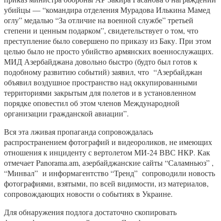
убийцы — “командира отделения Мурадова Илькина Мамед
оглу” медалью “За отличие на военной службе” третьей
степени и ценным подарком”, свидетельствует о том, что
преступление было совершено по приказу из Баку. При этом
целью было не просто убийство армянских военнослужащих.
МИД Азербайджана довольно быстро (будто был готов к
подобному развитию событий) заявил, что “Азербайджан
объявил воздушное пространство над оккупированными
территориями закрытым для полетов и в установленном
порядке оповестил об этом членов Международной
организации гражданской авиации”.
Вся эта лживая пропаганда сопровождалась
распространением фотографий и видеороликов, не имеющих
отношения к инциденту с вертолетом МИ-24 ВВС НКР. Как
отмечает Panorama.am, азербайджанские сайты “Саламньюз” ,
“Минвал” и информагентство “Тренд” сопроводили новость
фотографиями, взятыми, по всей видимости, из материалов,
сопровождающих новости о событиях в Украине.
Для обнаружения подлога достаточно скопировать