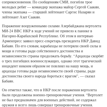
соприкосновения. По сообщениям СМИ, погибли трое
молодых ребят — командир экипажа майор Сергей Саакян,
члены экипажа — старший лейтенант Саргис Назарян и
лейтенант Азат Саакян.
Поражение вооруженными силами Азербайджана вертолета
МИ-24 ВВС НКР в ходе учений не привело к панике в
Нагорно-Карабахской Республике. Об этом в интервью
Арменпресс заявил пресс-секретарь президента НКР Давид
Бабаян. По его словам, карабахцы не потеряли своей силы и
мощи и готовы ради собственного достоинства и
независимости страны продолжать борьбу. “Арцахцы скорбят
о трех погибших военнослужащих, однако этот трагический
инцидент никоим образом не повлиял на нашу мощь, и
арцахцы готовы ради независимости своей страны, ради
достоинства своего народа бороться с врагом”, — сказал
Бабаян.
Он отметил также, что в НКР после поражения вертолета
были продолжены военно-тренировочные учения. “Вертолет
не был предназначен для военных действий, не содержал
оружия и всего лишь совершал тренировочные учения.