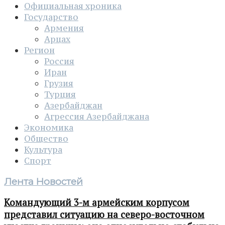
Официальная хроника
Государство
Армения
Арцах
Регион
Россия
Иран
Грузия
Турция
Азербайджан
Агрессия Азербайджана
Экономика
Общество
Культура
Спорт
Лента Новостей
Командующий 3-м армейским корпусом
представил ситуацию на северо-восточном