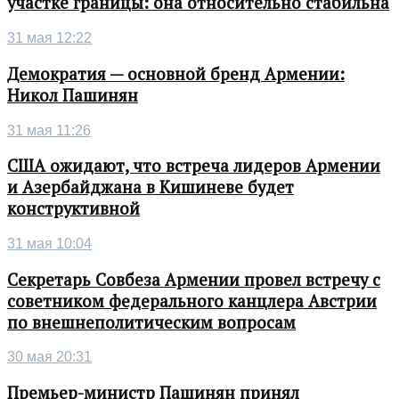
участке границы: она относительно стабильна
31 мая 12:22
Демократия — основной бренд Армении:
Никол Пашинян
31 мая 11:26
США ожидают, что встреча лидеров Армении
и Азербайджана в Кишиневе будет
конструктивной
31 мая 10:04
Секретарь Совбеза Армении провел встречу с
советником федерального канцлера Австрии
по внешнеполитическим вопросам
30 мая 20:31
Премьер-министр Пашинян принял