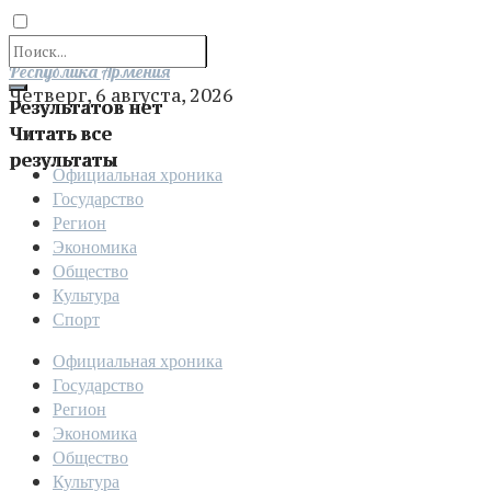
Отправить
Республика Армения
Четверг, 6 августа, 2026
Результатов нет
Читать все
результаты
Официальная хроника
Государство
Регион
Экономика
Общество
Культура
Спорт
Официальная хроника
Государство
Регион
Экономика
Общество
Культура