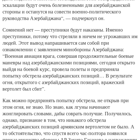
эскалации будут очень болезненными для азербайджанской
стороны и останутся на совести военно-политического
руководства Азербайджана“, — подчеркнул он.
Сомнений нет — преступники будут наказаны. Именно
преступники, потому что стреляли в ничем не угрожавших им
людей. Этот вывод напрашивается сам собой при
ознакомлении с заявлением минобороны Азербайджана:
“Военная авиация врага, совершая продолжительные боевые
маневры над азербайджанскими позициями, сегодня открыто
выйдя на боевой курс, провела полеты и предприняла
попытку обстрела азербайджанских позиций… В результате
огня, открытого с азербайджанских позиций, вражеский
вертолет был сбит”.
Как можно предпринять попытку обстрела, не открыв при
этом огня, не знаю. Но знаю, как лгуны начинают
жонглировать словами, дабы соврать получше. Получилось,
однако, признание в том, что никакого обстрела
азербайджанских позиций армянским вертолетом не было. А
то обстоятельство, что спустя всего час-полтора появился
приказ министра обороны АР Закира Гасанова о награждении