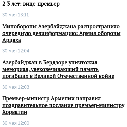
2-3 лет: вице-премьер
30 мая 13:11
Минобороны Азербайджана распространило
очередную дезинформацию: Армия обороны
Арцаха
30 мая 12:04
Азербайджан в Бердзоре уничтожил
мемориал, увековечивающий память
погибших в Великой Отечественной войне
30 мая 12:03
Премьер-министр Армении направил
поздравительное послание премьер-министру
Хорватии
30 мая 12:00