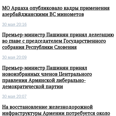
МО Арцаха опубликовало кадры применения
азербайджанскими ВС минометов
30 мая 20:16
Премьер-министр Пашинян принял делегацию
во главе с председателем Государственного
собрания Республики Словения
30 мая 20:09
Премьер-министр Пашинян принял
новоизбранных членов Центрального
правления Армянской либерально-
демократической партии
30 мая 20:07
На восстановление железнодорожной
инфраструктуры Армении потребуется около