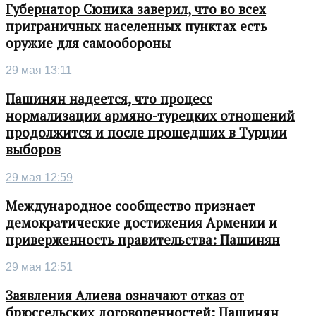
Губернатор Сюника заверил, что во всех
приграничных населенных пунктах есть
оружие для самообороны
29 мая 13:11
Пашинян надеется, что процесс
нормализации армяно-турецких отношений
продолжится и после прошедших в Турции
выборов
29 мая 12:59
Международное сообщество признает
демократические достижения Армении и
приверженность правительства: Пашинян
29 мая 12:51
Заявления Алиева означают отказ от
брюссельских договоренностей: Пашинян