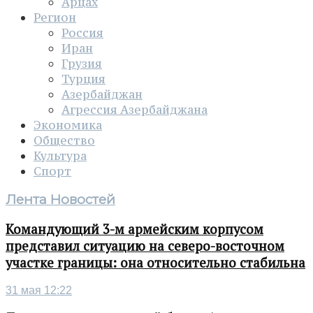
Арцах
Регион
Россия
Иран
Грузия
Турция
Азербайджан
Агрессия Азербайджана
Экономика
Общество
Культура
Спорт
Лента Новостей
Командующий 3-м армейским корпусом
представил ситуацию на северо-восточном
участке границы: она относительно стабильна
31 мая 12:22