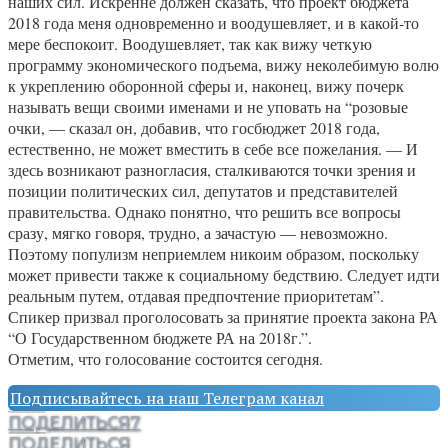
наших сил. Искренне должен сказать, что проект бюджета
2018 года меня одновременно и воодушевляет, и в какой-то
мере беспокоит. Воодушевляет, так как вижу четкую
программу экономического подъема, вижу неколебимую волю
к укреплению оборонной сферы и, наконец, вижу почерк
называть вещи своими именами и не уповать на “розовые
очки, — сказал он, добавив, что госбюджет 2018 года,
естественно, не может вместить в себе все пожелания. — И
здесь возникают разногласия, сталкиваются точки зрения и
позиции политических сил, депутатов и представителей
правительства. Однако понятно, что решить все вопросы
сразу, мягко говоря, трудно, а зачастую — невозможно.
Поэтому популизм неприемлем никоим образом, поскольку
может привести также к социальному бедствию. Следует идти
реальным путем, отдавая предпочтение приоритетам”.
Спикер призвал проголосовать за принятие проекта закона РА
“О Государственном бюджете РА на 2018г.”.
Отметим, что голосование состоится сегодня.
Подписывайтесь на наш Телеграм канал
ПОДЕЛИТЬСЯ
7
ПОДЕЛИТЬСЯ