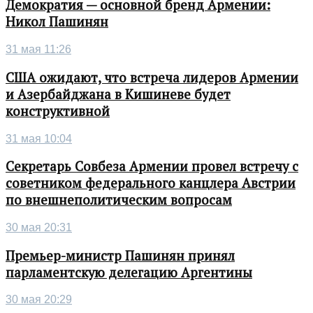
Демократия — основной бренд Армении:
Никол Пашинян
31 мая 11:26
США ожидают, что встреча лидеров Армении
и Азербайджана в Кишиневе будет
конструктивной
31 мая 10:04
Секретарь Совбеза Армении провел встречу с
советником федерального канцлера Австрии
по внешнеполитическим вопросам
30 мая 20:31
Премьер-министр Пашинян принял
парламентскую делегацию Аргентины
30 мая 20:29