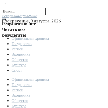
Отправить
Республика Армения
Воскресенье, 9 августа, 2026
Результатов нет
Читать все
результаты
Официальная хроника
Государство
Регион
Экономика
Общество
Культура
Спорт
Официальная хроника
Государство
Регион
Экономика
Общество
Культура