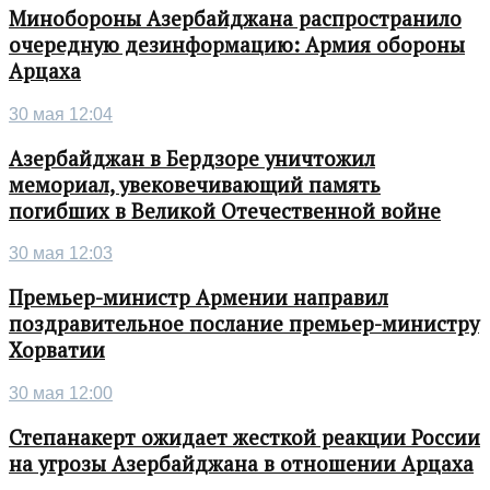
Минобороны Азербайджана распространило
очередную дезинформацию: Армия обороны
Арцаха
30 мая 12:04
Азербайджан в Бердзоре уничтожил
мемориал, увековечивающий память
погибших в Великой Отечественной войне
30 мая 12:03
Премьер-министр Армении направил
поздравительное послание премьер-министру
Хорватии
30 мая 12:00
Степанакерт ожидает жесткой реакции России
на угрозы Азербайджана в отношении Арцаха