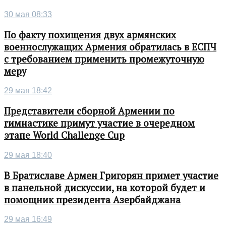
30 мая 08:33
По факту похищения двух армянских
военнослужащих Армения обратилась в ЕСПЧ
с требованием применить промежуточную
меру
29 мая 18:42
Представители сборной Армении по
гимнастике примут участие в очередном
этапе World Challenge Cup
29 мая 18:40
В Братиславе Армен Григорян примет участие
в панельной дискуссии, на которой будет и
помощник президента Азербайджана
29 мая 16:49