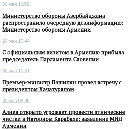
30 мая 11:59
Министерство обороны Азербайджана
распространило очередную дезинформацию:
Министерство обороны Армении
30 мая 10:44
С официальным визитом в Армению прибыла
председатель Парламента Словении
30 мая 10:41
Премьер-министр Пашинян провел встречу с
президентом Хачатуряном
30 мая 08:36
Алиев открыто угрожает провести этнические
чистки в Нагорном Карабахе: заявление МИД
Армении