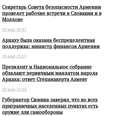
Секретарь Совета безопасности Армении
проведет рабочие встречи в Словакии и в
Молдове
29 мая 16:47
Арцаху была оказана беспрецедентная
поддержка: министр финансов Армении
29 мая 15:07
Президент и Национальное собрание
обладают первичным мандатом народа
Арцаха: ответ Степанакерта Алиеву
29 мая 15:03
Губернатор Сюника заверил, что во всех
приграничных населенных пунктах есть
оружие для самообороны