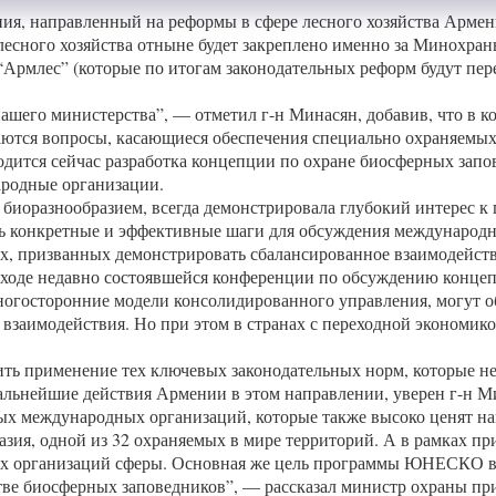
я, направленный на реформы в сфере лесного хозяйства Армени
лесного хозяйства отныне будет закреплено именно за Минохра
 “Армлес” (которые по итогам законодательных реформ будут пе
ашего министерства”, — отметил г-н Минасян, добавив, что в к
аются вопросы, касающиеся обеспечения специально охраняем
дится сейчас разработка концепции по охране биосферных запов
ародные организации.
 биоразнообразием, всегда демонстрировала глубокий интерес 
ть конкретные и эффективные шаги для обсуждения международн
иях, призванных демонстрировать сбалансированное взаимодейст
 ходе недавно состоявшейся конференции по обсуждению концеп
многосторонние модели консолидированного управления, могут о
заимодействия. Но при этом в странах с переходной экономико
чить применение тех ключевых законодательных норм, которые 
льнейшие действия Армении в этом направлении, уверен г-н Ми
ных международных организаций, которые также высоко ценят на
азия, одной из 32 охраняемых в мире территорий. А в рамках п
ых организаций сферы. Основная же цель программы ЮНЕСКО в 
стве биосферных заповедников”, — рассказал министр охраны пр