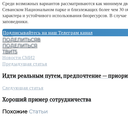
Среди возможных вариантов рассматриваются как минимум две 
Севанском Национальном парке и близлежащих более чем 30 о
характера и устойчивого использования биоресурсов. В случа
заповедники.
Подписывайтесь на наш Телеграм канал
ПОДЕЛИТЬСЯ
8
ПОДЕЛИТЬСЯ
ТВИТ
5
Новости СМИ2
Предыдущая статья
Идти реальным путем, предпочтение — приор
Следующая статья
Хороший пример сотрудничества
Похожие
Статьи