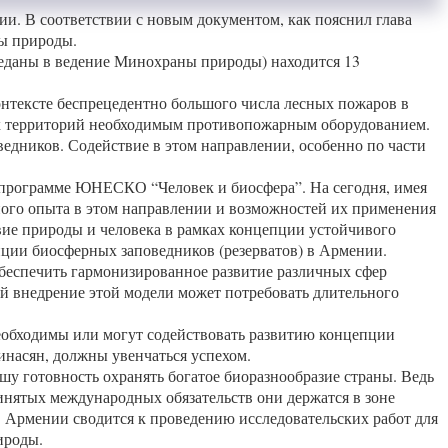
и. В соответствии с новым документом, как пояснил глава
ны природы.
реданы в ведение Минохраны природы) находится 13
онтексте беспрецедентно большого числа лесных пожаров в
ых территорий необходимым противопожарным оборудованием.
едников. Содействие в этом направлении, особенно по части
к программе ЮНЕСКО “Человек и биосфера”. На сегодня, имея
ого опыта в этом направлении и возможностей их применения
вие природы и человека в рамках концепции устойчивого
ции биосферных заповедников (резерватов) в Армении.
беспечить гармонизированное развитие различных сфер
й внедрение этой модели может потребовать длительного
необходимы или могут содействовать развитию концепции
насян, должны увенчаться успехом.
шу готовность охранять богатое биоразнообразие страны. Ведь
ринятых международных обязательств они держатся в зоне
Армении сводится к проведению исследовательских работ для
ироды.