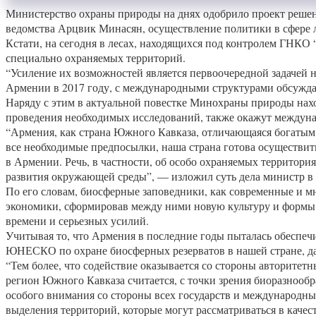
Министерство охраны природы на днях одобрило проект решени
ведомства Арцвик Минасян, осуществление политики в сфере 
Кстати, на сегодня в лесах, находящихся под контролем ГНКО
специально охраняемых территорий.
“Усиление их возможностей является первоочередной задачей н
Армении в 2017 году, с международными структурами обсужд
Наряду с этим в актуальной повестке Минохраны природы нахо
проведения необходимых исследований, также окажут междун
“Армения, как страна Южного Кавказа, отличающаяся богатым
все необходимые предпосылки, наша страна готова осуществи
в Армении. Речь, в частности, об особо охраняемых территор
развития окружающей среды”, — изложил суть дела министр в
По его словам, биосферные заповедники, как современные и 
экономики, сформировав между ними новую культуру и формы в
времени и серьезных усилий.
Учитывая то, что Армения в последние годы пыталась обеспе
ЮНЕСКО по охране биосферных резерватов в нашей стране, да
“Тем более, что содействие оказывается со стороны авторитет
регион Южного Кавказа считается, с точки зрения биоразнообр
особого внимания со стороны всех государств и международн
выделения территорий, которые могут рассматриваться в каче