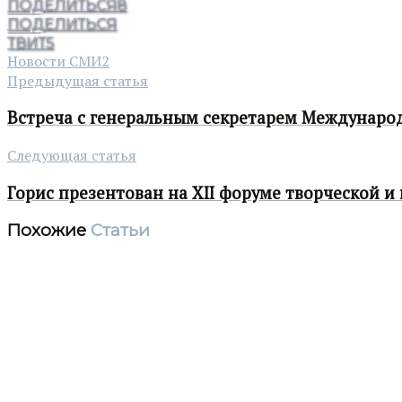
ПОДЕЛИТЬСЯ
8
ПОДЕЛИТЬСЯ
ТВИТ
5
Новости СМИ2
Предыдущая статья
Встреча с генеральным секретарем Междунаро
Следующая статья
Горис презентован на XII форуме творческой и
Похожие
Статьи