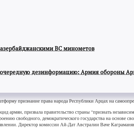
 азербайджанскими ВС минометов
 очередную дезинформацию: Армия обороны Ар
тформу признание права народа Республики Арцах на самоопре
цид армян, призвала правительство страны “признать независи
оению свободного, демократического государства на основе св
явлении. Директор комиссии Ай-Дат Австралии Ваче Каграманян