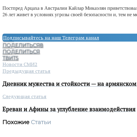
Постпред Арцаха в Австралии Кайлар Микаэлян приветствовал
26 лет живет в условиях угрозы своей безопасности и, тем не 
Подписывайтесь на наш Телеграм канал
ПОДЕЛИТЬСЯ
8
ПОДЕЛИТЬСЯ
ТВИТ
5
Новости СМИ2
Предыдущая статья
Дневник мужества и стойкости — на армянском
Следующая статья
Ереван и Афины за углубление взаимодействия
Похожие
Статьи