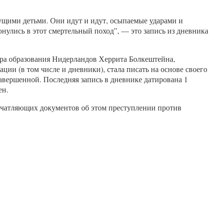
ущими детьми. Они идут и идут, осыпаемые ударами и
нулись в этот смертельный поход”, — это запись из дневника
тра образования Нидерландов Херрита Болкештейна,
ии (в том числе и дневники), стала писать на основе своего
авершенной. Последняя запись в дневнике датирована 1
ен.
печатляющих документов об этом преступлении против