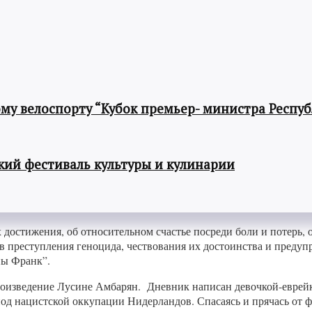
му велоспорту “Кубок премьер- министра Респу
ий фестиваль культуры и кулинарии
достижения, об относительном счастье посреди боли и потерь, о 
 преступления геноцида, чествования их достоинства и предуп
ны Франк”.
произведение Лусине Амбарян. Дневник написан девочкой-еврей
риод нацистской оккупации Нидерландов. Спасаясь и прячась от 