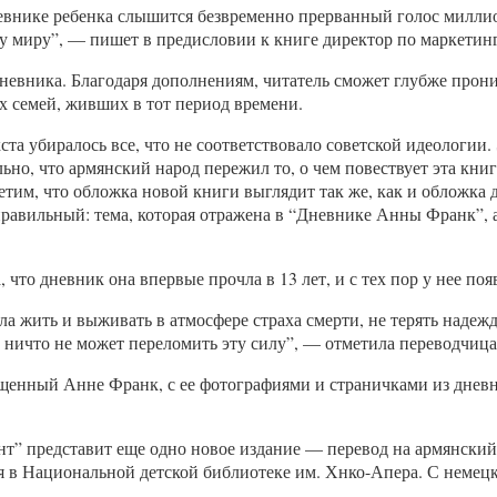
евнике ребенка слышится безвременно прерванный голос милли
му миру”, — пишет в предисловии к книге директор по маркети
невника. Благодаря дополнениям, читатель сможет глубже прони
х семей, живших в тот период времени.
ста убиралось все, что не соответствовало советской идеологи
ьно, что армянский народ пережил то, о чем повествует эта кни
им, что обложка новой книги выглядит так же, как и обложка 
авильный: тема, которая отражена в “Дневнике Анны Франк”, ак
 что дневник она впервые прочла в 13 лет, и с тех пор у нее п
огла жить и выживать в атмосфере страха смерти, не терять над
И ничто не может переломить эту силу”, — отметила переводчица
щенный Анне Франк, с ее фотографиями и страничками из дневн
нт” представит еще одно новое издание — перевод на армянский
 в Национальной детской библиотеке им. Хнко-Апера. С немецк