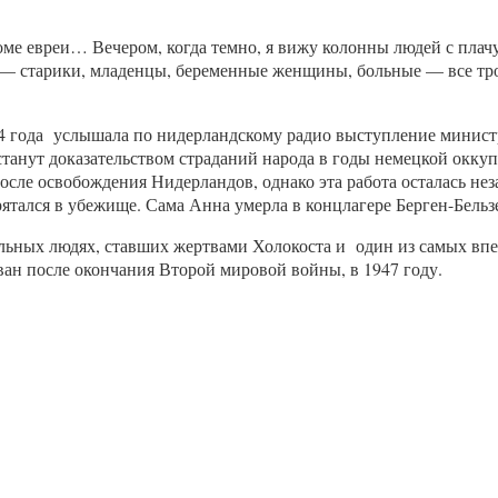
оме евреи… Вечером, когда темно, я вижу колонны людей с плач
ь — старики, младенцы, беременные женщины, больные — все тро
1944 года услышала по нидерландскому радио выступление минис
нут доказательством страданий народа в годы немецкой оккупац
сле освобождения Нидерландов, однако эта работа осталась нез
 прятался в убежище. Сама Анна умерла в концлагере Берген-Бельз
 реальных людях, ставших жертвами Холокоста и один из самых в
н после окончания Второй мировой войны, в 1947 году.