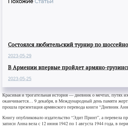
Похожие
Статьи
Состоялся любительский турнир по шоссейно
2023-05-29
В Армении впервые пройдет армяно-грузинск
2023-05-25
Красивая и трогательная история — дневник о мечтах, путях их 
оканчивается… 9 декабря, в Международный день памяти жертв
прошла презентация армянского перевода книги “Дневник Ан
Книгу опубликовало издательство “Эдит Принт”, а перевела 
записи Анна вела с 12 июня 1942 по 1 августа 1944 года, в пе