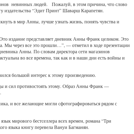
онов невинных людей. Пожалуй, в этом причина, что слово
нгу издательства “Эдит Принт” Шаварш Карапетян.
кнуть в мир Анны, лучше узнать жизнь, понять чувства и
и. Это издание представляет дневник Анны Франк целиком. Это
га. Мы через все это прошли…”, — отметил в ходе презентации
дневника Анны. По словам директора сети магазинов
туальна во все времена, так как и в наши дни есть войны и
оявился большой интерес к этому произведению.
ежды и сил противостоять этому. Образ Анны Франк —
.
ика, и все желающие могли сфотографироваться рядом с
 язык мирового бестселлера всех времен, романа “Три
ого языка книгу перевела Вануи Багманян.