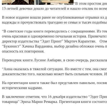
“В этом простом дн
13-летней девочки дошло до читателей и нашло отклик по все
В новое издание вошли ранее не опубликованные отрывки из д
надежды и прочувствовать трагедию ее семьи и тысяч подобны
“В советские годы книги переводились с сокращениями. Из тек
очень красивая и одновременно печальная история. Примечател
директор издательства “Эдит Принт” Мкртич Карапетян. Отмет
“Букинист” Хачика Варданяна, выбор дизайна обложки очень пр
опасность их повторения.
Переводчик книги Лусине Амбарян, в свою очередь, рассказала,
“Анна оказалась в тяжелой ситуации. Но вместе с тем, она см
доказательство того, насколько может быть сильным человек. 
На презентации книги также был представлен павильон, посвя
историческими кадрами.
В заключение отметим, что 16 декабря издательство “Эдит При
товарища” Эриха Марии Ремарка. Презентация книги состоится