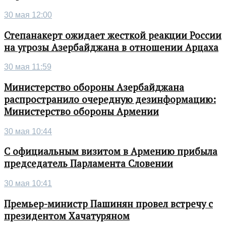
30 мая 12:00
Степанакерт ожидает жесткой реакции России
на угрозы Азербайджана в отношении Арцаха
30 мая 11:59
Министерство обороны Азербайджана
распространило очередную дезинформацию:
Министерство обороны Армении
30 мая 10:44
С официальным визитом в Армению прибыла
председатель Парламента Словении
30 мая 10:41
Премьер-министр Пашинян провел встречу с
президентом Хачатуряном