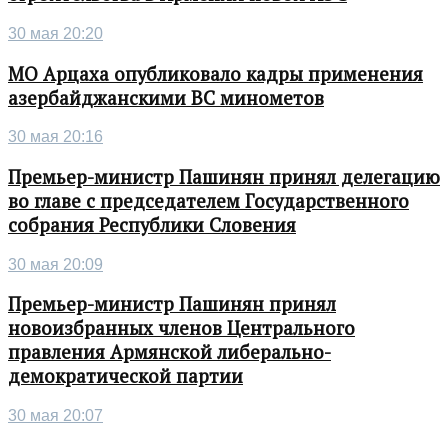
30 мая 20:20
МО Арцаха опубликовало кадры применения
азербайджанскими ВС минометов
30 мая 20:16
Премьер-министр Пашинян принял делегацию
во главе с председателем Государственного
собрания Республики Словения
30 мая 20:09
Премьер-министр Пашинян принял
новоизбранных членов Центрального
правления Армянской либерально-
демократической партии
30 мая 20:07