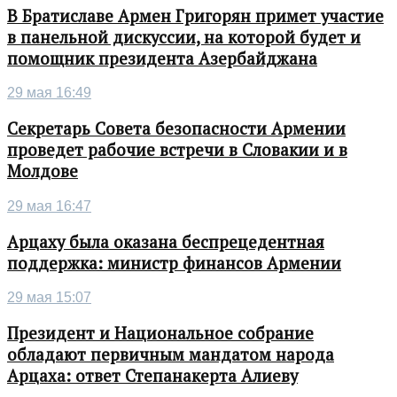
В Братиславе Армен Григорян примет участие
в панельной дискуссии, на которой будет и
помощник президента Азербайджана
29 мая 16:49
Секретарь Совета безопасности Армении
проведет рабочие встречи в Словакии и в
Молдове
29 мая 16:47
Арцаху была оказана беспрецедентная
поддержка: министр финансов Армении
29 мая 15:07
Президент и Национальное собрание
обладают первичным мандатом народа
Арцаха: ответ Степанакерта Алиеву