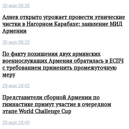
30 мая 08:36
Алиев открыто угрожает провести этнические
чистки в Нагорном Карабахе: заявление МИД
Армении
30 мая 08:33
По факту похищения двух армянских
военнослужащих Армения обратилась в ЕСПЧ
с требованием применить промежуточную
меру
29 мая 18:42
Представители сборной Армении по
гимнастике примут участие в очередном
этапе World Challenge Cup
29 мая 18:40