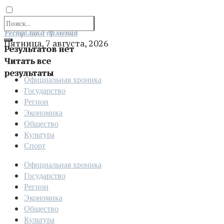
Отправить
Республика Армения
Пятница, 7 августа, 2026
Результатов нет
Читать все
результаты
Официальная хроника
Государство
Регион
Экономика
Общество
Культура
Спорт
Официальная хроника
Государство
Регион
Экономика
Общество
Культура