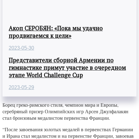
Акоп СЕРОБЯН: «Пока мы удачно
продвигаемся к цели»
2023-05-30
Представители сборной Армении по
гимнастике примут участие в очередном
этапе World Challenge Cup
2023-05-29
Борец греко-римского стиля, чемпион мира и Европы,
серебряный призер Олимпийских игр Арсен Джулфалакян
стал бронзовым медалистом первенства Франции.
“После завоевания золотых медалей в первенствах Германии
и Ирана стал медалистом и на первенстве Франции, завоевав