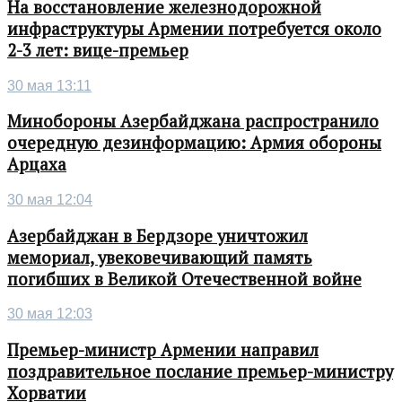
На восстановление железнодорожной
инфраструктуры Армении потребуется около
2-3 лет: вице-премьер
30 мая 13:11
Минобороны Азербайджана распространило
очередную дезинформацию: Армия обороны
Арцаха
30 мая 12:04
Азербайджан в Бердзоре уничтожил
мемориал, увековечивающий память
погибших в Великой Отечественной войне
30 мая 12:03
Премьер-министр Армении направил
поздравительное послание премьер-министру
Хорватии