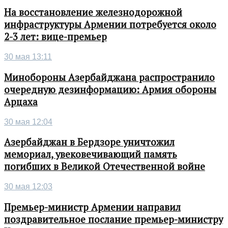
На восстановление железнодорожной
инфраструктуры Армении потребуется около
2-3 лет: вице-премьер
30 мая 13:11
Минобороны Азербайджана распространило
очередную дезинформацию: Армия обороны
Арцаха
30 мая 12:04
Азербайджан в Бердзоре уничтожил
мемориал, увековечивающий память
погибших в Великой Отечественной войне
30 мая 12:03
Премьер-министр Армении направил
поздравительное послание премьер-министру