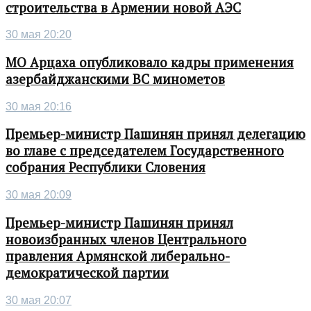
строительства в Армении новой АЭС
30 мая 20:20
МО Арцаха опубликовало кадры применения
азербайджанскими ВС минометов
30 мая 20:16
Премьер-министр Пашинян принял делегацию
во главе с председателем Государственного
собрания Республики Словения
30 мая 20:09
Премьер-министр Пашинян принял
новоизбранных членов Центрального
правления Армянской либерально-
демократической партии
30 мая 20:07