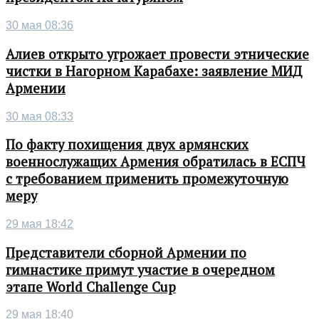
30 мая 08:36
Алиев открыто угрожает провести этнические
чистки в Нагорном Карабахе: заявление МИД
Армении
30 мая 08:33
По факту похищения двух армянских
военнослужащих Армения обратилась в ЕСПЧ
с требованием применить промежуточную
меру
29 мая 18:42
Представители сборной Армении по
гимнастике примут участие в очередном
этапе World Challenge Cup
29 мая 18:40