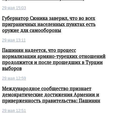
29 мая 15:03
Губернатор Сюника заверил, что во всех
приграничных населенных пунктах есть
оружие для самообороны
29 мая 13:11
Пашинян надеется, что процесс
нормализации армяно-турецких отношений
продолжится и после прошедших в Турции
выборов
29 мая 12:59
Международное сообщество признает
демократические достижения Армении и
приверженность правительства: Пашинян
29 мая 12:51