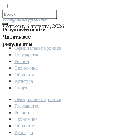
Отправить
Республика Армения
Четверг, 6 августа, 2026
Результатов нет
Читать все
результаты
Официальная хроника
Государство
Регион
Экономика
Общество
Культура
Спорт
Официальная хроника
Государство
Регион
Экономика
Общество
Культура