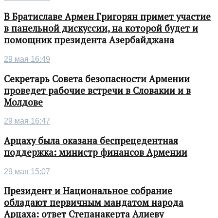
В Братиславе Армен Григорян примет участие
в панельной дискуссии, на которой будет и
помощник президента Азербайджана
29 мая 16:49
Секретарь Совета безопасности Армении
проведет рабочие встречи в Словакии и в
Молдове
29 мая 16:47
Арцаху была оказана беспрецедентная
поддержка: министр финансов Армении
29 мая 15:07
Президент и Национальное собрание
обладают первичным мандатом народа
Арцаха: ответ Степанакерта Алиеву