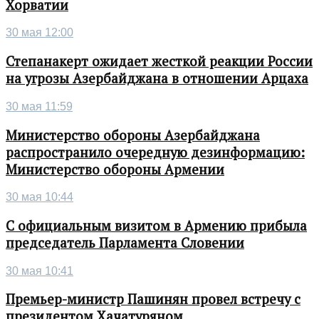
Хорватии
30 мая 12:00
Степанакерт ожидает жесткой реакции России
на угрозы Азербайджана в отношении Арцаха
30 мая 11:59
Министерство обороны Азербайджана
распространило очередную дезинформацию:
Министерство обороны Армении
30 мая 10:44
С официальным визитом в Армению прибыла
председатель Парламента Словении
30 мая 10:41
Премьер-министр Пашинян провел встречу с
президентом Хачатуряном