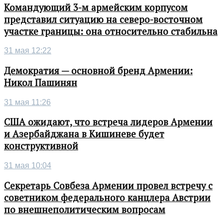
Командующий 3-м армейским корпусом
представил ситуацию на северо-восточном
участке границы: она относительно стабильна
31 мая 12:22
Демократия — основной бренд Армении:
Никол Пашинян
31 мая 11:26
США ожидают, что встреча лидеров Армении
и Азербайджана в Кишиневе будет
конструктивной
31 мая 10:04
Секретарь Совбеза Армении провел встречу с
советником федерального канцлера Австрии
по внешнеполитическим вопросам