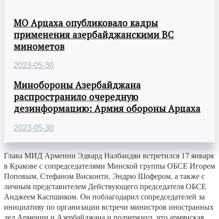
МО Арцаха опубликовало кадры
применения азербайджанскими ВС
минометов
2023-05-30
Минобороны Азербайджана
распространило очередную
дезинформацию: Армия обороны Арцаха
2023-05-30
Глава МИД Армении Эдвард Налбандян встретился 17 января
в Кракове с сопредседателями Минской группы ОБСЕ Игорем
Поповым, Стефаном Висконти, Эндрю Шофером, а также с
личным представителем Действующего председателя ОБСЕ
Анджеем Каспшиком. Он поблагодарил сопредседателей за
инициативу по организации встречи министров иностранных
дел Армении и Азербайджана и подчеркнул, что армянская