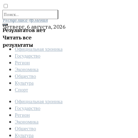
Отправить
Республика Армения
Четверг, 6 августа, 2026
Результатов нет
Читать все
результаты
Официальная хроника
Государство
Регион
Экономика
Общество
Культура
Спорт
Официальная хроника
Государство
Регион
Экономика
Общество
Культура