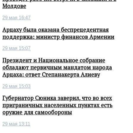
Молдове
29 мая 16:47
Арцаху была оказана беспрецедентная
поддержка: министр финансов Армении
29 мая 15:07
Президент и Национальное собрание
обладают первичным мандатом народа
Арцаха: ответ Степанакерта Алиеву
29 мая 15:03
Губернатор Сюника заверил, что во всех
приграничных населенных пунктах есть
оружие для самообороны
29 мая 13:11