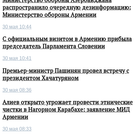
Министерство обороны Азербайджана
распространило очередную дезинформацию:
Министерство обороны Армении
30 мая 10:44
С официальным визитом в Армению прибыла
председатель Парламента Словении
30 мая 10:41
Премьер-министр Пашинян провел встречу с
президентом Хачатуряном
30 мая 08:36
Алиев открыто угрожает провести этнические
чистки в Нагорном Карабахе: заявление МИД
Армении
30 мая 08:33