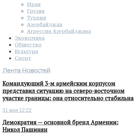
Иран
Грузия
Турция
Азербайджан
Агрессия Азербайджана
Экономика
Общество
Культура
Спорт
Лента Новостей
Командующий 3-м армейским корпусом
представил ситуацию на северо-восточном
участке границы: она относительно стабильна
31 мая 12:22
Демократия — основной бренд Армении:
Никол Пашинян