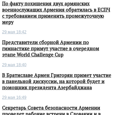
По факту похищения двух армянских
военнослужащих Армения обратилась в ЕСПЧ
с требованием применить промежуточную
меру
29 мая 18:42
Представители сборной Армении по
гимнастике примут участие в очередном
этапе World Challenge Cup
29 мая 18:40
В Братиславе Армен Григорян примет участие
в панельной дискуссии, на которой будет и
помощник президента Азербайджана
29 мая 16:49
Секретарь Совета безопасности Армении
проведет рабочие встречи в Словакии и в