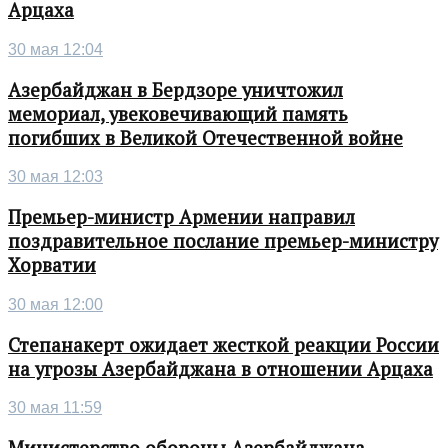
Арцаха
30 мая 12:04
Азербайджан в Бердзоре уничтожил
мемориал, увековечивающий память
погибших в Великой Отечественной войне
30 мая 12:03
Премьер-министр Армении направил
поздравительное послание премьер-министру
Хорватии
30 мая 12:00
Степанакерт ожидает жесткой реакции России
на угрозы Азербайджана в отношении Арцаха
30 мая 11:59