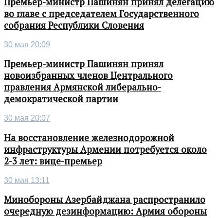
Премьер-министр Пашинян принял делегацию
во главе с председателем Государственного
собрания Республики Словения
30 мая 20:09
Премьер-министр Пашинян принял
новоизбранных членов Центрального
правления Армянской либерально-
демократической партии
30 мая 20:07
На восстановление железнодорожной
инфраструктуры Армении потребуется около
2-3 лет: вице-премьер
30 мая 13:11
Минобороны Азербайджана распространило
очередную дезинформацию: Армия обороны