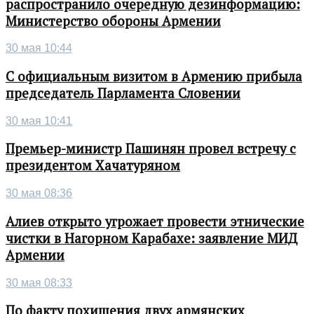
распространило очередную дезинформацию:
Министерство обороны Армении
30 мая 10:44
С официальным визитом в Армению прибыла
председатель Парламента Словении
30 мая 10:41
Премьер-министр Пашинян провел встречу с
президентом Хачатуряном
30 мая 08:36
Алиев открыто угрожает провести этнические
чистки в Нагорном Карабахе: заявление МИД
Армении
30 мая 08:33
По факту похищения двух армянских