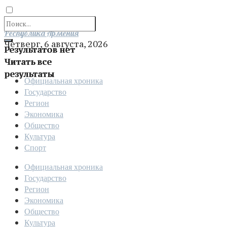
Отправить
Республика Армения
Четверг, 6 августа, 2026
Результатов нет
Читать все
результаты
Официальная хроника
Государство
Регион
Экономика
Общество
Культура
Спорт
Официальная хроника
Государство
Регион
Экономика
Общество
Культура