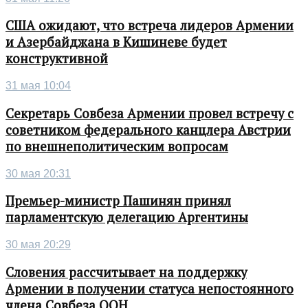
США ожидают, что встреча лидеров Армении
и Азербайджана в Кишиневе будет
конструктивной
31 мая 10:04
Секретарь Совбеза Армении провел встречу с
советником федерального канцлера Австрии
по внешнеполитическим вопросам
30 мая 20:31
Премьер-министр Пашинян принял
парламентскую делегацию Аргентины
30 мая 20:29
Словения рассчитывает на поддержку
Армении в получении статуса непостоянного
члена Совбеза ООН