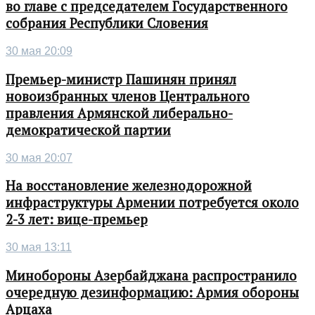
во главе с председателем Государственного
собрания Республики Словения
30 мая 20:09
Премьер-министр Пашинян принял
новоизбранных членов Центрального
правления Армянской либерально-
демократической партии
30 мая 20:07
На восстановление железнодорожной
инфраструктуры Армении потребуется около
2-3 лет: вице-премьер
30 мая 13:11
Минобороны Азербайджана распространило
очередную дезинформацию: Армия обороны
Арцаха