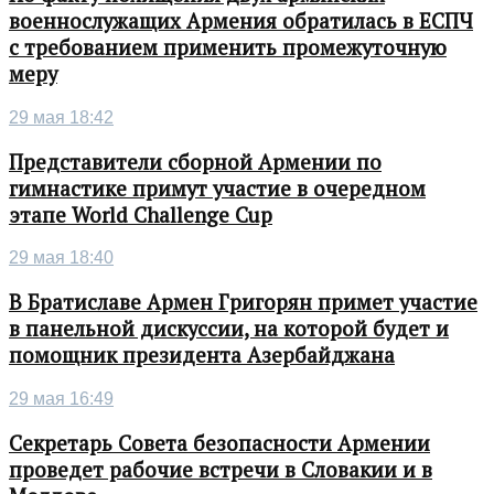
военнослужащих Армения обратилась в ЕСПЧ
с требованием применить промежуточную
меру
29 мая 18:42
Представители сборной Армении по
гимнастике примут участие в очередном
этапе World Challenge Cup
29 мая 18:40
В Братиславе Армен Григорян примет участие
в панельной дискуссии, на которой будет и
помощник президента Азербайджана
29 мая 16:49
Секретарь Совета безопасности Армении
проведет рабочие встречи в Словакии и в