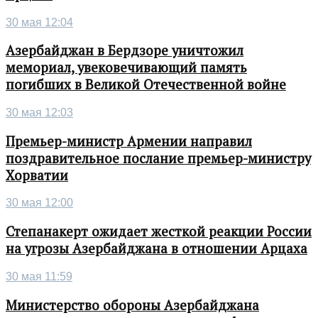
30 мая 12:04
Азербайджан в Бердзоре уничтожил
мемориал, увековечивающий память
погибших в Великой Отечественной войне
30 мая 12:03
Премьер-министр Армении направил
поздравительное послание премьер-министру
Хорватии
30 мая 12:00
Степанакерт ожидает жесткой реакции России
на угрозы Азербайджана в отношении Арцаха
30 мая 11:59
Министерство обороны Азербайджана