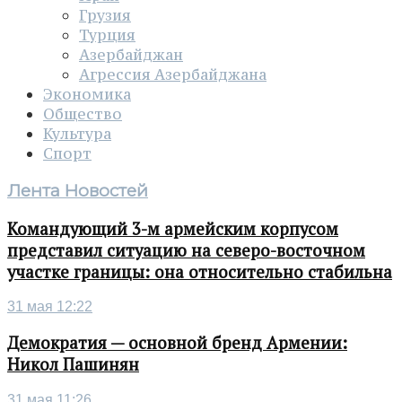
Грузия
Турция
Азербайджан
Агрессия Азербайджана
Экономика
Общество
Культура
Спорт
Лента Новостей
Командующий 3-м армейским корпусом
представил ситуацию на северо-восточном
участке границы: она относительно стабильна
31 мая 12:22
Демократия — основной бренд Армении:
Никол Пашинян
31 мая 11:26