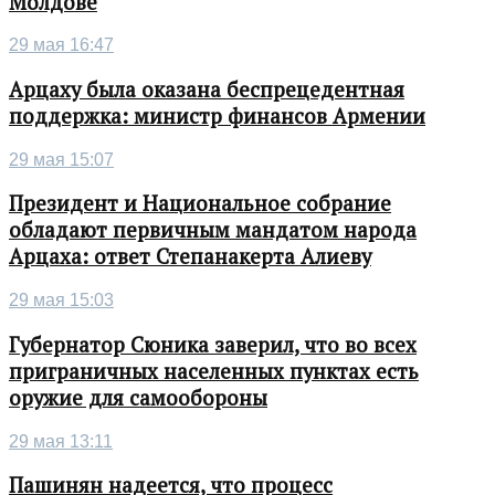
Молдове
29 мая 16:47
Арцаху была оказана беспрецедентная
поддержка: министр финансов Армении
29 мая 15:07
Президент и Национальное собрание
обладают первичным мандатом народа
Арцаха: ответ Степанакерта Алиеву
29 мая 15:03
Губернатор Сюника заверил, что во всех
приграничных населенных пунктах есть
оружие для самообороны
29 мая 13:11
Пашинян надеется, что процесс