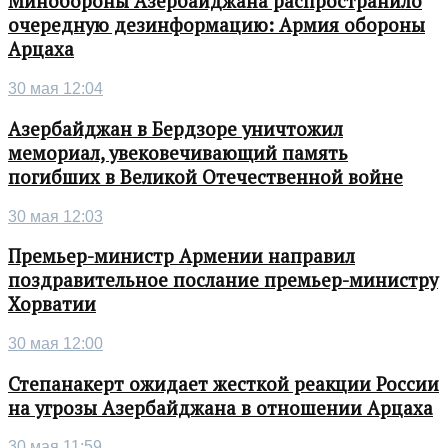
Минобороны Азербайджана распространило
очередную дезинформацию: Армия обороны
Арцаха
30 мая 12:04
Азербайджан в Бердзоре уничтожил
мемориал, увековечивающий память
погибших в Великой Отечественной войне
30 мая 12:03
Премьер-министр Армении направил
поздравительное послание премьер-министру
Хорватии
30 мая 12:00
Степанакерт ожидает жесткой реакции России
на угрозы Азербайджана в отношении Арцаха
30 мая 11:59