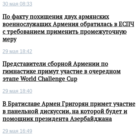
30 мая 08:33
По факту похищения двух армянских
военнослужащих Армения обратилась в ЕСПЧ
с требованием применить промежуточную
меру
29 мая 18:42
Представители сборной Армении по
гимнастике примут участие в очередном
этапе World Challenge Cup
29 мая 18:40
В Братиславе Армен Григорян примет участие
в панельной дискуссии, на которой будет и
помощник президента Азербайджана
29 мая 16:49