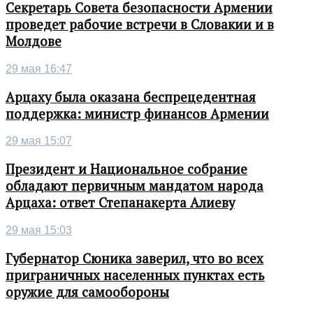
Секретарь Совета безопасности Армении
проведет рабочие встречи в Словакии и в
Молдове
29 мая 16:47
Арцаху была оказана беспрецедентная
поддержка: министр финансов Армении
29 мая 15:07
Президент и Национальное собрание
обладают первичным мандатом народа
Арцаха: ответ Степанакерта Алиеву
29 мая 15:03
Губернатор Сюника заверил, что во всех
приграничных населенных пунктах есть
оружие для самообороны