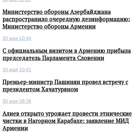
Министерство обороны Азербайджана
распространило очередную дезинформацию:
Министерство обороны Армении
30 мая 10:44
С официальным визитом в Армению прибыла
председатель Парламента Словении
30 мая 10:41
Премьер-министр Пашинян провел встречу с
президентом Хачатуряном
30 мая 08:36
Алиев открыто угрожает провести этнические
чистки в Нагорном Карабахе: заявление МИД
Армении