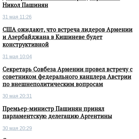
Никол Пашинян
31 мая 11:26
США ожидают, что встреча лидеров Армении
и Азербайджана в Кишиневе будет
конструктивной
31 мая 10:04
Секретарь Совбеза Армении провел встречу с
советником федерального канцлера Австрии
по внешнеполитическим вопросам
30 мая 20:31
Премьер-министр Пашинян принял
парламентскую делегацию Аргентины
30 мая 20:29