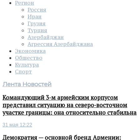
Регион
Россия
Иран
Грузия
Турция
Азербайджан
Агрессия Азербайджана
Экономика
Общество
Культура
Спорт
Лента Новостей
Командующий 3-м армейским корпусом
представил ситуацию на северо-восточном
участке границы: она относительно стабильна
31 мая 12:22
Демократия — основной бренд Армении: