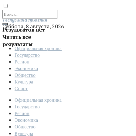
Отправить
Республика Армения
Суббота, 8 августа, 2026
Результатов нет
Читать все
результаты
Официальная хроника
Государство
Регион
Экономика
Общество
Культура
Спорт
Официальная хроника
Государство
Регион
Экономика
Общество
Культура