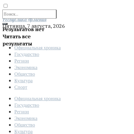
Отправить
Республика Армения
Пятница, 7 августа, 2026
Результатов нет
Читать все
результаты
Официальная хроника
Государство
Регион
Экономика
Общество
Культура
Спорт
Официальная хроника
Государство
Регион
Экономика
Общество
Культура