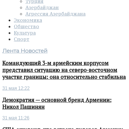
Турция
Азербайджан
Агрессия Азербайджана
Экономика
Общество
Культура
Спорт
Лента Новостей
Командующий 3-м армейским корпусом
представил ситуацию на северо-восточном
участке границы: она относительно стабильна
31 мая 12:22
Демократия — основной бренд Армении:
Никол Пашинян
31 мая 11:26