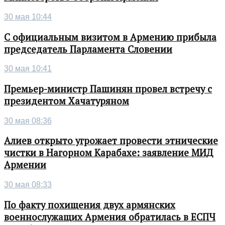
30 мая 10:44
С официальным визитом в Армению прибыла
председатель Парламента Словении
30 мая 10:41
Премьер-министр Пашинян провел встречу с
президентом Хачатуряном
30 мая 08:36
Алиев открыто угрожает провести этнические
чистки в Нагорном Карабахе: заявление МИД
Армении
30 мая 08:33
По факту похищения двух армянских
военнослужащих Армения обратилась в ЕСПЧ