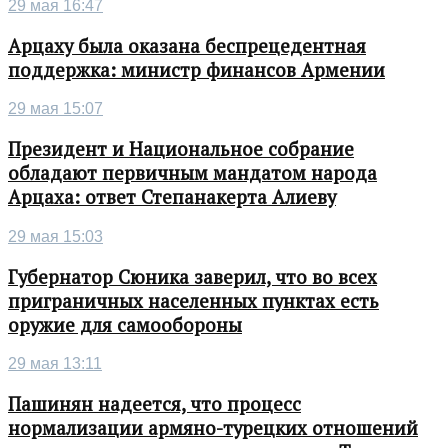
29 мая 16:47
Арцаху была оказана беспрецедентная
поддержка: министр финансов Армении
29 мая 15:07
Президент и Национальное собрание
обладают первичным мандатом народа
Арцаха: ответ Степанакерта Алиеву
29 мая 15:03
Губернатор Сюника заверил, что во всех
приграничных населенных пунктах есть
оружие для самообороны
29 мая 13:11
Пашинян надеется, что процесс
нормализации армяно-турецких отношений