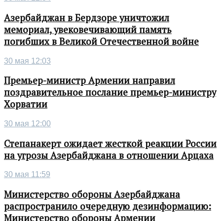
Азербайджан в Бердзоре уничтожил
мемориал, увековечивающий память
погибших в Великой Отечественной войне
30 мая 12:03
Премьер-министр Армении направил
поздравительное послание премьер-министру
Хорватии
30 мая 12:00
Степанакерт ожидает жесткой реакции России
на угрозы Азербайджана в отношении Арцаха
30 мая 11:59
Министерство обороны Азербайджана
распространило очередную дезинформацию:
Министерство обороны Армении