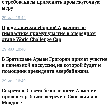
с требованием применить промежуточную
меру
29 мая 18:42
Представители сборной Армении по
гимнастике примут участие в очередном
этапе World Challenge Cup
29 мая 18:40
В Братиславе Армен Григорян примет участие
в панельной дискуссии, на которой будет и
помощник президента Азербайджана
29 мая 16:49
Секретарь Совета безопасности Армении
проведет рабочие встречи в Словакии и в
Молдове