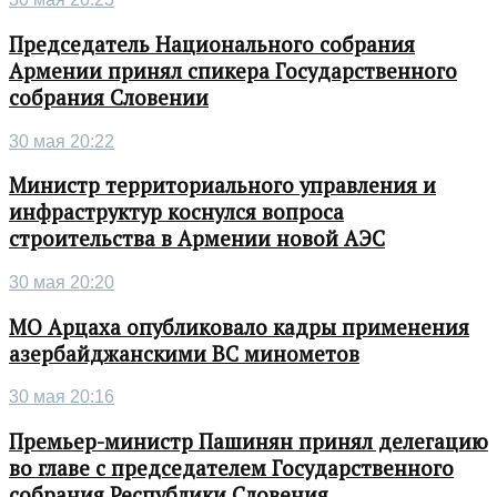
Председатель Национального собрания
Армении принял спикера Государственного
собрания Словении
30 мая 20:22
Министр территориального управления и
инфраструктур коснулся вопроса
строительства в Армении новой АЭС
30 мая 20:20
МО Арцаха опубликовало кадры применения
азербайджанскими ВС минометов
30 мая 20:16
Премьер-министр Пашинян принял делегацию
во главе с председателем Государственного
собрания Республики Словения