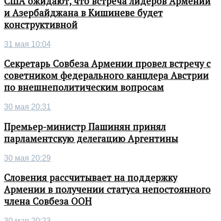
США ожидают, что встреча лидеров Армении
и Азербайджана в Кишиневе будет
конструктивной
31 мая 10:04
Секретарь Совбеза Армении провел встречу с
советником федерального канцлера Австрии
по внешнеполитическим вопросам
30 мая 20:31
Премьер-министр Пашинян принял
парламентскую делегацию Аргентины
30 мая 20:29
Словения рассчитывает на поддержку
Армении в получении статуса непостоянного
члена Совбеза ООН
30 мая 20:23