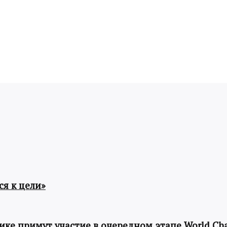
я к цели»
ке примут участие в очередном этапе World Cha