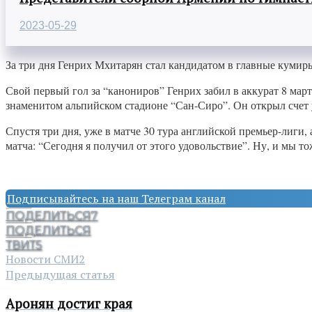
2023-05-29
За три дня Генрих Мхитарян стал кандидатом в главные кумиры 
Свой первый гол за “канониров” Генрих забил в аккурат 8 мар
знаменитом альпийском стадионе “Сан-Сиро”. Он открыл счет уж
Спустя три дня, уже в матче 30 тура английской премьер-лиги
матча: “Сегодня я получил от этого удовольствие”. Ну, и мы то
Подписывайтесь на наш Телеграм канал
ПОДЕЛИТЬСЯ
7
ПОДЕЛИТЬСЯ
ТВИТ
5
Новости СМИ2
Предыдущая статья
Аронян достиг края