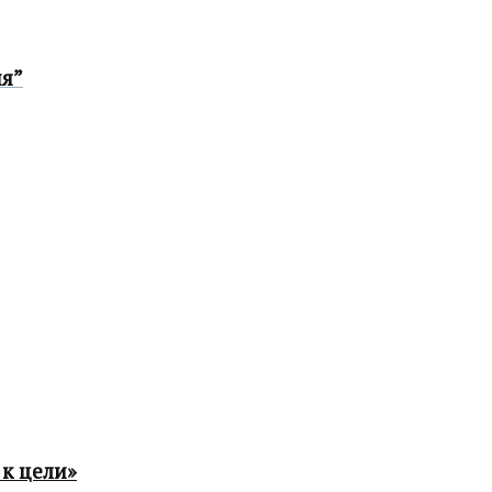
ия”
к цели»