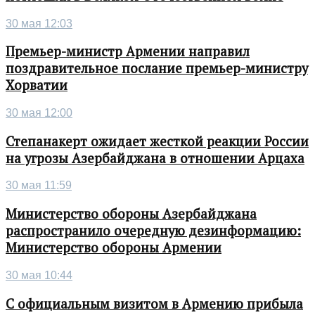
30 мая 12:03
Премьер-министр Армении направил
поздравительное послание премьер-министру
Хорватии
30 мая 12:00
Степанакерт ожидает жесткой реакции России
на угрозы Азербайджана в отношении Арцаха
30 мая 11:59
Министерство обороны Азербайджана
распространило очередную дезинформацию:
Министерство обороны Армении
30 мая 10:44
С официальным визитом в Армению прибыла