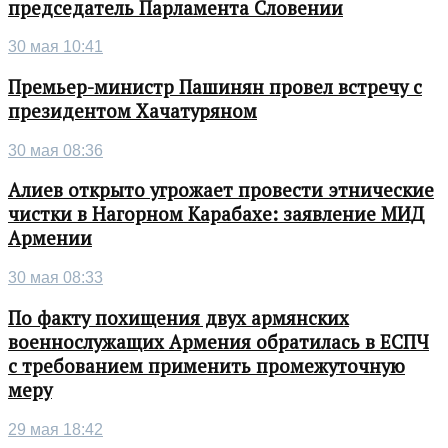
председатель Парламента Словении
30 мая 10:41
Премьер-министр Пашинян провел встречу с
президентом Хачатуряном
30 мая 08:36
Алиев открыто угрожает провести этнические
чистки в Нагорном Карабахе: заявление МИД
Армении
30 мая 08:33
По факту похищения двух армянских
военнослужащих Армения обратилась в ЕСПЧ
с требованием применить промежуточную
меру
29 мая 18:42