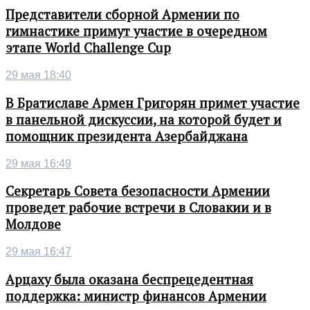
Представители сборной Армении по
гимнастике примут участие в очередном
этапе World Challenge Cup
29 мая 18:40
В Братиславе Армен Григорян примет участие
в панельной дискуссии, на которой будет и
помощник президента Азербайджана
29 мая 16:49
Секретарь Совета безопасности Армении
проведет рабочие встречи в Словакии и в
Молдове
29 мая 16:47
Арцаху была оказана беспрецедентная
поддержка: министр финансов Армении