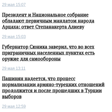
29 мая 15:07
Президент и Национальное собрание
обладают первичным мандатом народа
Арцаха: ответ Степанакерта Алиеву
29 мая 15:03
Губернатор Сюника заверил, что во всех
приграничных населенных пунктах есть
оружие для самообороны
29 мая 13:11
Пашинян надеется, что процесс
нормализации армяно-турецких отношений
продолжится и после прошедших в Турции
выборов
29 мая 12:59