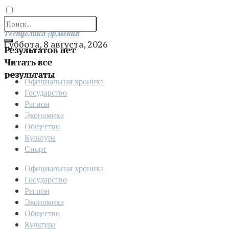
Отправить
Республика Армения
Суббота, 8 августа, 2026
Результатов нет
Читать все
результаты
Официальная хроника
Государство
Регион
Экономика
Общество
Культура
Спорт
Официальная хроника
Государство
Регион
Экономика
Общество
Культура