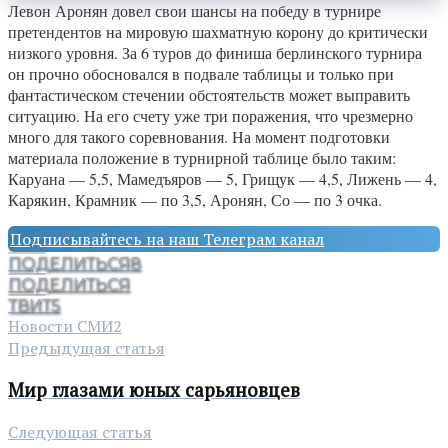
Левон Аронян довел свои шансы на победу в турнире
претендентов на мировую шахматную корону до критически
низкого уровня. За 6 туров до финиша берлинского турнира
он прочно обосновался в подвале таблицы и только при
фантастическом стечении обстоятельств может выправить
ситуацию. На его счету уже три поражения, что чрезмерно
много для такого соревнования. На момент подготовки
материала положение в турнирной таблице было таким:
Каруана — 5,5, Мамедъяров — 5, Грищук — 4,5, Лижень — 4,
Карякин, Крамник — по 3,5, Аронян, Со — по 3 очка.
Подписывайтесь на наш Телеграм канал
ПОДЕЛИТЬСЯ
8
ПОДЕЛИТЬСЯ
ТВИТ
5
Новости СМИ2
Предыдущая статья
Мир глазами юных сарьяновцев
Следующая статья