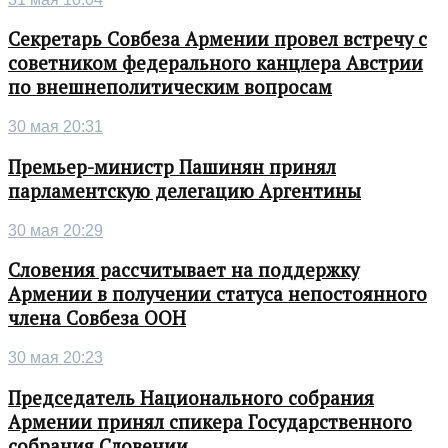
Секретарь Совбеза Армении провел встречу с
советником федерального канцлера Австрии
по внешнеполитическим вопросам
30 мая 20:31
Премьер-министр Пашинян принял
парламентскую делегацию Аргентины
30 мая 20:29
Словения рассчитывает на поддержку
Армении в получении статуса непостоянного
члена Совбеза ООН
30 мая 20:23
Председатель Национального собрания
Армении принял спикера Государственного
собрания Словении