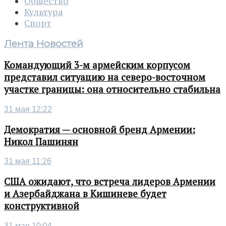
Общество
Культура
Спорт
Лента Новостей
Командующий 3-м армейским корпусом
представил ситуацию на северо-восточном
участке границы: она относительно стабильна
31 мая 12:22
Демократия — основной бренд Армении:
Никол Пашинян
31 мая 11:26
США ожидают, что встреча лидеров Армении
и Азербайджана в Кишиневе будет
конструктивной
31 мая 10:04