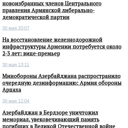
новоизбранных членов Центрального
правления Армянской либерально-
демократической партии
30 мая 20:07
На восстановление железнодорожной
инфраструктуры Армении потребуется около
2-3 лет: вице-премьер
30 мая 13:11
Минобороны Азербайджана распространило
очередную дезинформацию: Армия обороны
Арцаха
30 мая 12:04
Азербайджан в Бердзоре уничтожил
мемориал, увековечивающий память
погибших в Великой Отечественной войне