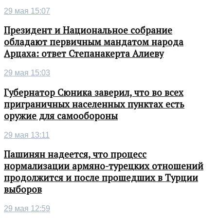
29 мая 15:07
Президент и Национальное собрание
обладают первичным мандатом народа
Арцаха: ответ Степанакерта Алиеву
29 мая 15:03
Губернатор Сюника заверил, что во всех
приграничных населенных пунктах есть
оружие для самообороны
29 мая 13:11
Пашинян надеется, что процесс
нормализации армяно-турецких отношений
продолжится и после прошедших в Турции
выборов
29 мая 12:59