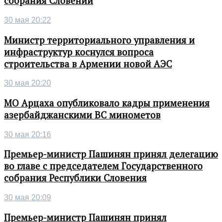
собрания Словении
30 мая 20:22
Министр территориального управления и
инфраструктур коснулся вопроса
строительства в Армении новой АЭС
30 мая 20:20
МО Арцаха опубликовало кадры применения
азербайджанскими ВС минометов
30 мая 20:16
Премьер-министр Пашинян принял делегацию
во главе с председателем Государственного
собрания Республики Словения
30 мая 20:09
Премьер-министр Пашинян принял