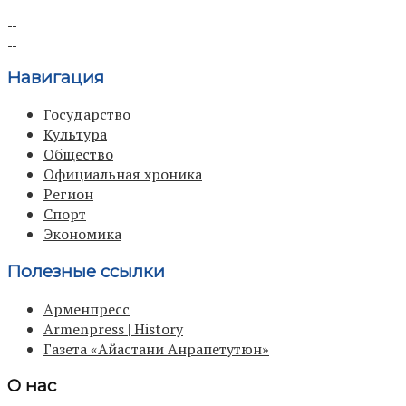
Навигация
Государство
Культура
Общество
Официальная хроника
Регион
Спорт
Экономика
Полезные ссылки
Арменпресс
Armenpress | History
Газета «Айастани Анрапетутюн»
О нас