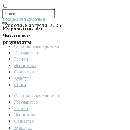
Отправить
Республика Армения
Суббота, 8 августа, 2026
Результатов нет
Читать все
результаты
Официальная хроника
Государство
Регион
Экономика
Общество
Культура
Спорт
Официальная хроника
Государство
Регион
Экономика
Общество
Культура