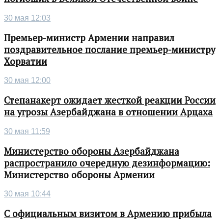
30 мая 12:03
Премьер-министр Армении направил
поздравительное послание премьер-министру
Хорватии
30 мая 12:00
Степанакерт ожидает жесткой реакции России
на угрозы Азербайджана в отношении Арцаха
30 мая 11:59
Министерство обороны Азербайджана
распространило очередную дезинформацию:
Министерство обороны Армении
30 мая 10:44
С официальным визитом в Армению прибыла