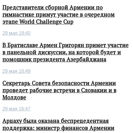
Представители сборной Армении по
гимнастике примут участие в очередном
этапе World Challenge Cup
29 мая 18:40
В Братиславе Армен Григорян примет участие
в панельной дискуссии, на которой будет и
помощник президента Азербайджана
29 мая 16:49
Секретарь Совета безопасности Армении
проведет рабочие встречи в Словакии и в
Молдове
29 мая 16:47
Арцаху была оказана беспрецедентная
поддержка: министр финансов Армении