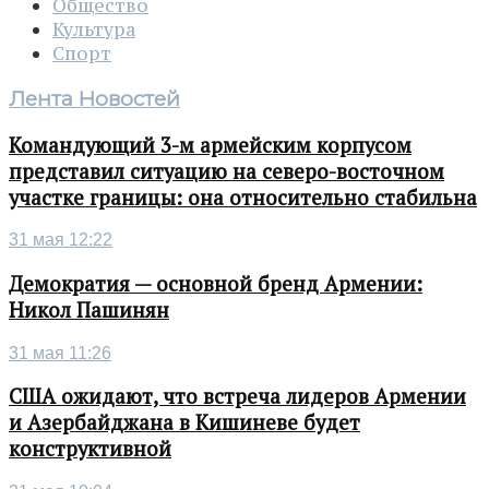
Общество
Культура
Спорт
Лента Новостей
Командующий 3-м армейским корпусом
представил ситуацию на северо-восточном
участке границы: она относительно стабильна
31 мая 12:22
Демократия — основной бренд Армении:
Никол Пашинян
31 мая 11:26
США ожидают, что встреча лидеров Армении
и Азербайджана в Кишиневе будет
конструктивной