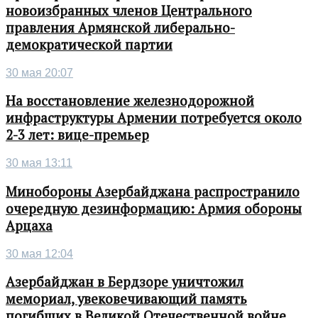
новоизбранных членов Центрального
правления Армянской либерально-
демократической партии
30 мая 20:07
На восстановление железнодорожной
инфраструктуры Армении потребуется около
2-3 лет: вице-премьер
30 мая 13:11
Минобороны Азербайджана распространило
очередную дезинформацию: Армия обороны
Арцаха
30 мая 12:04
Азербайджан в Бердзоре уничтожил
мемориал, увековечивающий память
погибших в Великой Отечественной войне