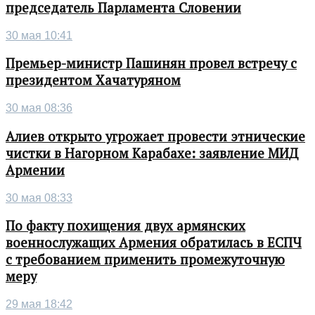
председатель Парламента Словении
30 мая 10:41
Премьер-министр Пашинян провел встречу с
президентом Хачатуряном
30 мая 08:36
Алиев открыто угрожает провести этнические
чистки в Нагорном Карабахе: заявление МИД
Армении
30 мая 08:33
По факту похищения двух армянских
военнослужащих Армения обратилась в ЕСПЧ
с требованием применить промежуточную
меру
29 мая 18:42