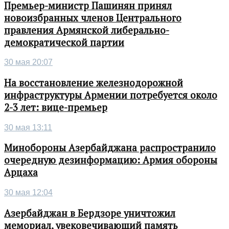
Премьер-министр Пашинян принял
новоизбранных членов Центрального
правления Армянской либерально-
демократической партии
30 мая 20:07
На восстановление железнодорожной
инфраструктуры Армении потребуется около
2-3 лет: вице-премьер
30 мая 13:11
Минобороны Азербайджана распространило
очередную дезинформацию: Армия обороны
Арцаха
30 мая 12:04
Азербайджан в Бердзоре уничтожил
мемориал, увековечивающий память