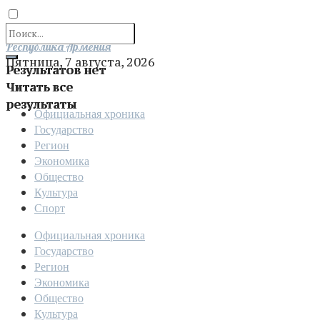
Отправить
Республика Армения
Пятница, 7 августа, 2026
Результатов нет
Читать все
результаты
Официальная хроника
Государство
Регион
Экономика
Общество
Культура
Спорт
Официальная хроника
Государство
Регион
Экономика
Общество
Культура