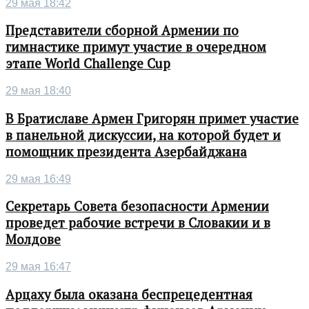
29 мая 18:42
Представители сборной Армении по
гимнастике примут участие в очередном
этапе World Challenge Cup
29 мая 18:40
В Братиславе Армен Григорян примет участие
в панельной дискуссии, на которой будет и
помощник президента Азербайджана
29 мая 16:49
Секретарь Совета безопасности Армении
проведет рабочие встречи в Словакии и в
Молдове
29 мая 16:47
Арцаху была оказана беспрецедентная