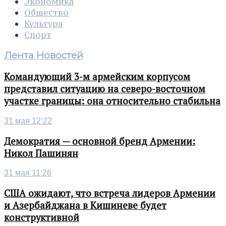
Экономика
Общество
Культура
Спорт
Лента Новостей
Командующий 3-м армейским корпусом
представил ситуацию на северо-восточном
участке границы: она относительно стабильна
31 мая 12:22
Демократия — основной бренд Армении:
Никол Пашинян
31 мая 11:26
США ожидают, что встреча лидеров Армении
и Азербайджана в Кишиневе будет
конструктивной