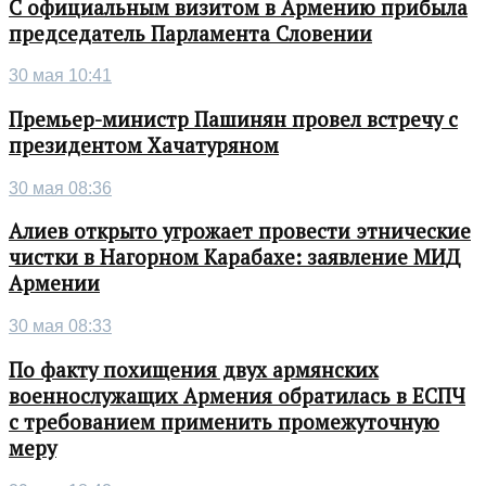
С официальным визитом в Армению прибыла
председатель Парламента Словении
30 мая 10:41
Премьер-министр Пашинян провел встречу с
президентом Хачатуряном
30 мая 08:36
Алиев открыто угрожает провести этнические
чистки в Нагорном Карабахе: заявление МИД
Армении
30 мая 08:33
По факту похищения двух армянских
военнослужащих Армения обратилась в ЕСПЧ
с требованием применить промежуточную
меру