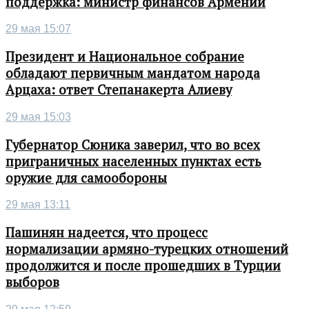
поддержка: министр финансов Армении
29 мая 15:07
Президент и Национальное собрание
обладают первичным мандатом народа
Арцаха: ответ Степанакерта Алиеву
29 мая 15:03
Губернатор Сюника заверил, что во всех
приграничных населенных пунктах есть
оружие для самообороны
29 мая 13:11
Пашинян надеется, что процесс
нормализации армяно-турецких отношений
продолжится и после прошедших в Турции
выборов