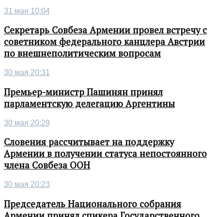
31 мая 10:04
Секретарь Совбеза Армении провел встречу с
советником федерального канцлера Австрии
по внешнеполитическим вопросам
30 мая 20:31
Премьер-министр Пашинян принял
парламентскую делегацию Аргентины
30 мая 20:29
Словения рассчитывает на поддержку
Армении в получении статуса непостоянного
члена Совбеза ООН
30 мая 20:23
Председатель Национального собрания
Армении принял спикера Государственного