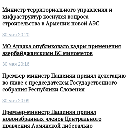
Министр территориального управления и
инфраструктур коснулся вопроса
строительства в Армении новой АЭС
30 мая 20:20
МО Арцаха опубликовало кадры применения
азербайджанскими ВС минометов
30 мая 20:16
Премьер-министр Пашинян принял делегацию
во главе с председателем Государственного
собрания Республики Словения
30 мая 20:09
Премьер-министр Пашинян принял
новоизбранных членов Центрального
правления Армянской либерально-