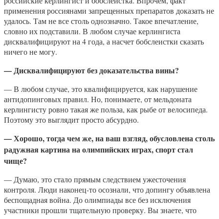
российские керлингист и бобслеистка. Впрочем, факт
применения россиянами запрещенных препаратов доказать не
удалось. Там не все столь однозначно. Такое впечатление,
словно их подставили. В любом случае керлингиста
дисквалифицируют на 4 года, а насчет бобслеистки сказать
ничего не могу.
— Дисквалифицируют без доказательства вины?
— В любом случае, это квалифицируется, как нарушение
антидопинговых правил. Но, понимаете, от мельдоната
керлингисту ровно такая же польза, как рыбе от велосипеда.
Поэтому это выглядит просто абсурдно.
— Хорошо, тогда чем же, на ваш взгляд, обусловлена столь
радужная картина на олимпийских играх, спорт стал
чище?
— Думаю, это стало прямым следствием ужесточения
контроля. Люди наконец-то осознали, что допингу объявлена
беспощадная война. До олимпиады все без исключения
участники прошли тщательную проверку. Вы знаете, что