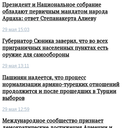
Президент и Национальное собрание
обладают первичным мандатом народа
Арцаха: ответ Степанакерта Алиеву
29 мая 15:03
Губернатор Сюника заверил, что во всех
приграничных населенных пунктах есть
оружие для самообороны
29 мая 13:11
Пашинян надеется, что процесс
нормализации армяно-турецких отношений
продолжится и после прошедших в Турции
выборов
29 мая 12:59
Международное сообщество признает
демократические достижения Армении и