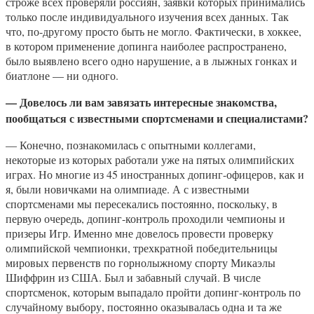
строже всех проверяли россиян, заявки которых принимались
только после индивидуального изучения всех данных. Так
что, по-другому просто быть не могло. Фактически, в хоккее,
в котором применение допинга наиболее распространено,
было выявлено всего одно нарушение, а в лыжных гонках и
биатлоне — ни одного.
— Довелось ли вам завязать интересные знакомства,
пообщаться с известными спортсменами и специалистами?
— Конечно, познакомилась с опытными коллегами,
некоторые из которых работали уже на пятых олимпийских
играх. Но многие из 45 иностранных допинг-офицеров, как и
я, были новичками на олимпиаде. А с известными
спортсменами мы пересекались постоянно, поскольку, в
первую очередь, допинг-контроль проходили чемпионы и
призеры Игр. Именно мне довелось провести проверку
олимпийской чемпионки, трехкратной победительницы
мировых первенств по горнолыжному спорту Микаэлы
Шиффрин из США. Был и забавный случай. В числе
спортсменок, которым выпадало пройти допинг-контроль по
случайному выбору, постоянно оказывалась одна и та же