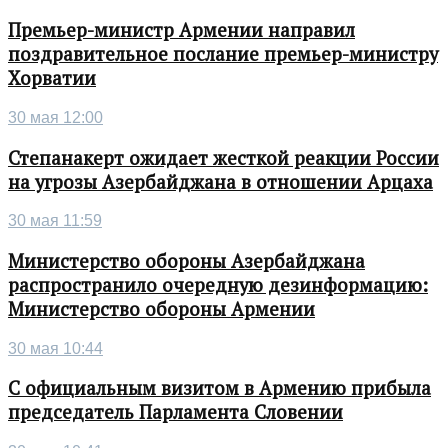
Премьер-министр Армении направил
поздравительное послание премьер-министру
Хорватии
30 мая 12:00
Степанакерт ожидает жесткой реакции России
на угрозы Азербайджана в отношении Арцаха
30 мая 11:59
Министерство обороны Азербайджана
распространило очередную дезинформацию:
Министерство обороны Армении
30 мая 10:44
С официальным визитом в Армению прибыла
председатель Парламента Словении