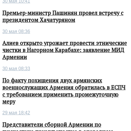
30 мая 10:41
Премьер-министр Пашинян провел встречу с
президентом Хачатуряном
30 мая 08:36
Алиев открыто угрожает провести этнические
чистки в Нагорном Карабахе: заявление МИД
Армении
30 мая 08:33
По факту похищения двух армянских
военнослужащих Армения обратилась в ЕСПЧ
с требованием применить промежуточную
меру
29 мая 18:42
Представители сборной Армении по