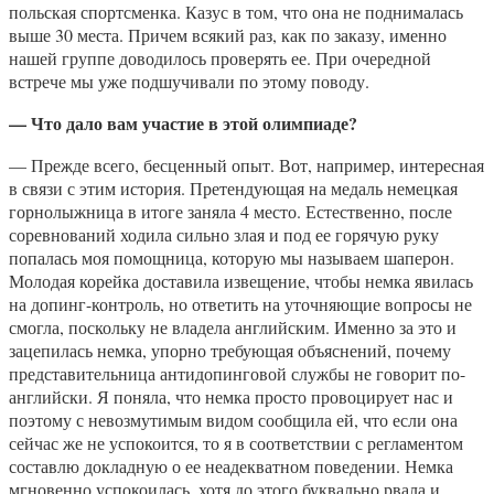
польская спортсменка. Казус в том, что она не поднималась
выше 30 места. Причем всякий раз, как по заказу, именно
нашей группе доводилось проверять ее. При очередной
встрече мы уже подшучивали по этому поводу.
— Что дало вам участие в этой олимпиаде?
— Прежде всего, бесценный опыт. Вот, например, интересная
в связи с этим история. Претендующая на медаль немецкая
горнолыжница в итоге заняла 4 место. Естественно, после
соревнований ходила сильно злая и под ее горячую руку
попалась моя помощница, которую мы называем шаперон.
Молодая корейка доставила извещение, чтобы немка явилась
на допинг-контроль, но ответить на уточняющие вопросы не
смогла, поскольку не владела английским. Именно за это и
зацепилась немка, упорно требующая объяснений, почему
представительница антидопинговой службы не говорит по-
английски. Я поняла, что немка просто провоцирует нас и
поэтому с невозмутимым видом сообщила ей, что если она
сейчас же не успокоится, то я в соответствии с регламентом
составлю докладную о ее неадекватном поведении. Немка
мгновенно успокоилась, хотя до этого буквально рвала и