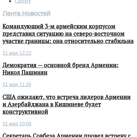
Спорт
Лента Новостей
Командующий 3-м армейским корпусом
представил ситуацию на северо-восточном
участке границы: она относительно стабильна
31 мая 12:22
Демократия — основной бренд Армении:
Никол Пашинян
31 мая 11:26
США ожидают, что встреча лидеров Армении
и Азербайджана в Кишиневе будет
конструктивной
31 мая 10:04
Секретарь Совбеза Армении провел встречу с