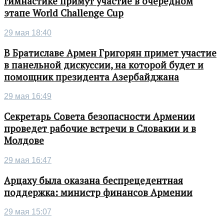
гимнастике примут участие в очередном
этапе World Challenge Cup
29 мая 18:40
В Братиславе Армен Григорян примет участие
в панельной дискуссии, на которой будет и
помощник президента Азербайджана
29 мая 16:49
Секретарь Совета безопасности Армении
проведет рабочие встречи в Словакии и в
Молдове
29 мая 16:47
Арцаху была оказана беспрецедентная
поддержка: министр финансов Армении
29 мая 15:07