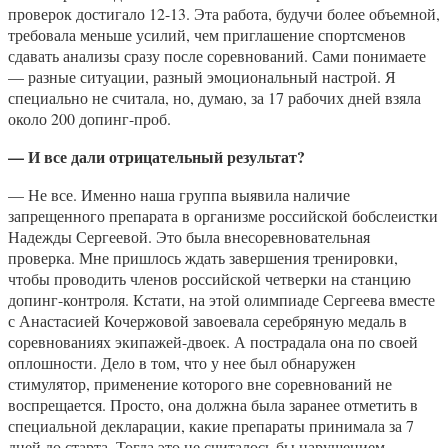
проверок достигало 12-13. Эта работа, будучи более объемной,
требовала меньше усилий, чем приглашение спортсменов
сдавать анализы сразу после соревнований. Сами понимаете
— разные ситуации, разный эмоциональный настрой. Я
специально не считала, но, думаю, за 17 рабочих дней взяла
около 200 допинг-проб.
— И все дали отрицательный результат?
— Не все. Именно наша группа выявила наличие
запрещенного препарата в организме российской бобслеистки
Надежды Сергеевой. Это была внесоревновательная
проверка. Мне пришлось ждать завершения тренировки,
чтобы проводить членов российской четверки на станцию
допинг-контроля. Кстати, на этой олимпиаде Сергеева вместе
с Анастасией Кочержовой завоевала серебряную медаль в
соревнованиях экипажей-двоек. А пострадала она по своей
оплошности. Дело в том, что у нее был обнаружен
стимулятор, применение которого вне соревнований не
воспрещается. Просто, она должна была заранее отметить в
специальной декларации, какие препараты принимала за 7
дней до старта. Тогда это не считалось бы нарушением.