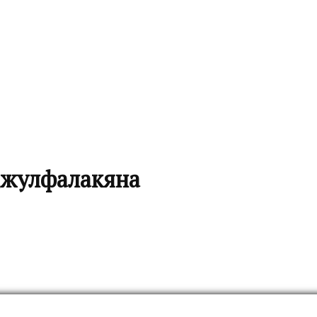
Джулфалакяна