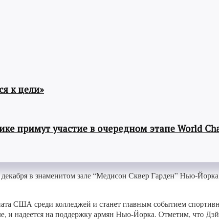
я к цели»
ке примут участие в очередном этапе World Cha
 декабря в знаменитом зале “Медисон Сквер Гарден” Нью-Йорк
ната США среди колледжей и станет главным событием спортивно
але, и надеется на поддержку армян Нью-Йорка. Отметим, что 