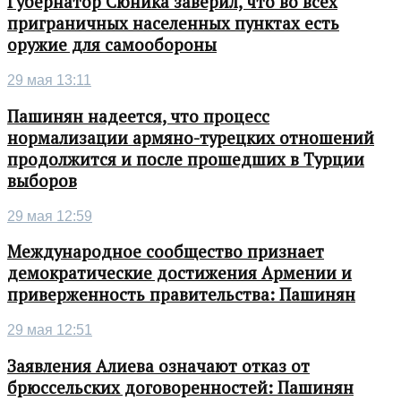
Губернатор Сюника заверил, что во всех
приграничных населенных пунктах есть
оружие для самообороны
29 мая 13:11
Пашинян надеется, что процесс
нормализации армяно-турецких отношений
продолжится и после прошедших в Турции
выборов
29 мая 12:59
Международное сообщество признает
демократические достижения Армении и
приверженность правительства: Пашинян
29 мая 12:51
Заявления Алиева означают отказ от
брюссельских договоренностей: Пашинян