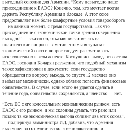
выгодный союзник для Армении. “Кому невыгодно наше
присоединение к ЕАЭС? Конечно, тем, кто мечтает всегда
держать Республику Армения в блокаде. А этот союз
предоставляет нам более комфортные условия товарооборота
— на данный момент, с тремя государствами. Так что
присоединение с экономической точки зрения совершенно
выгодно”, — сказал он, отказавшись отвечать на
политические вопросы, заметив, что мы вступаем в
экономический союз и вопрос следует рассматривать
исключительно в этом аспекте. Коснувшись выхода из состава
ЕАЭС, господин Кочарян разъяснил, что подобный механизм
также зафиксирован в документе: если государство
обращается по вопросу выхода, то спустя 12 месяцев оно
выбывает механически, однако обязано погасить финансовые
обязательства. В случае, если этого не удается сделать в
течение года, обязательства сохраняются, а членство — нет.
“Есть ЕС с его колоссальным экономическим рынком, есть
ЕАЭС с его рынком, и мы склонны думать, что рано или
поздно та же экономическая выгода сблизит два этих союза”,
— подчеркнул замминистра ИД, добавив, что Армения
выступает за сотрудничество, а не поляризацию, и