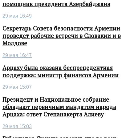
помощник президента Азербайджана
29 мая 16:49
Секретарь Совета безопасности Армении
проведет рабочие встречи в Словакии и в
Молдове
29 мая 16:47
Арцаху была оказана беспрецедентная
поддержка: министр финансов Армении
29 мая 15:07
Президент и Национальное собрание
обладают первичным мандатом народа
Арцаха: ответ Степанакерта Алиеву
29 мая 15:03