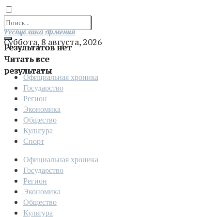
Отправить
Республика Армения
Суббота, 8 августа, 2026
Результатов нет
Читать все
результаты
Официальная хроника
Государство
Регион
Экономика
Общество
Культура
Спорт
Официальная хроника
Государство
Регион
Экономика
Общество
Культура