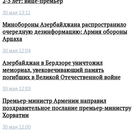
2-3 лет: вице-премьер
30 мая 13:11
Минобороны Азербайджана распространило
очередную дезинформацию: Армия обороны
Арцаха
30 мая 12:04
Азербайджан в Бердзоре уничтожил
мемориал, увековечивающий память
погибших в Великой Отечественной войне
30 мая 12:03
Премьер-министр Армении направил
поздравительное послание премьер-министру
Хорватии
30 мая 12:00