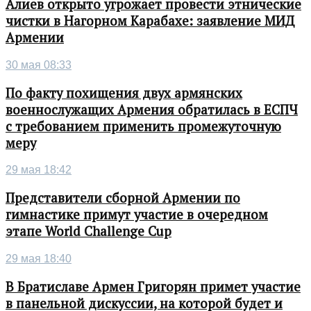
Алиев открыто угрожает провести этнические
чистки в Нагорном Карабахе: заявление МИД
Армении
30 мая 08:33
По факту похищения двух армянских
военнослужащих Армения обратилась в ЕСПЧ
с требованием применить промежуточную
меру
29 мая 18:42
Представители сборной Армении по
гимнастике примут участие в очередном
этапе World Challenge Cup
29 мая 18:40
В Братиславе Армен Григорян примет участие
в панельной дискуссии, на которой будет и