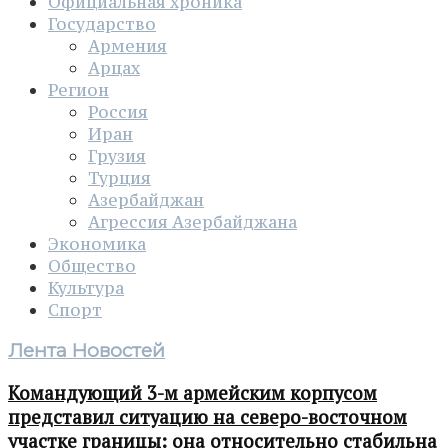
Официальная хроника
Государство
Армения
Арцах
Регион
Россия
Иран
Грузия
Турция
Азербайджан
Агрессия Азербайджана
Экономика
Общество
Культура
Спорт
Лента Новостей
Командующий 3-м армейским корпусом
представил ситуацию на северо-восточном
участке границы: она относительно стабильна