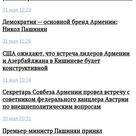
31 мая 12:22
Демократия — основной бренд Армении:
Никол Пашинян
31 мая 11:26
США ожидают, что встреча лидеров Армении
и Азербайджана в Кишиневе будет
конструктивной
31 мая 10:04
Секретарь Совбеза Армении провел встречу с
советником федерального канцлера Австрии
по внешнеполитическим вопросам
30 мая 20:31
Премьер-министр Пашинян принял