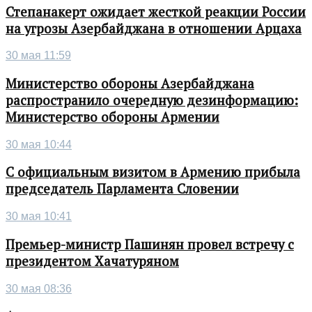
Степанакерт ожидает жесткой реакции России
на угрозы Азербайджана в отношении Арцаха
30 мая 11:59
Министерство обороны Азербайджана
распространило очередную дезинформацию:
Министерство обороны Армении
30 мая 10:44
С официальным визитом в Армению прибыла
председатель Парламента Словении
30 мая 10:41
Премьер-министр Пашинян провел встречу с
президентом Хачатуряном
30 мая 08:36