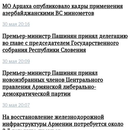
МО Арцаха опубликовало кадры применения
азербайджанскими ВС минометов
30 мая 20:16
Премьер-министр Пашинян принял делегацию
во главе с председателем Государственного
собрания Республики Словения
30 мая 20:09
Премьер-министр Пашинян принял
новоизбранных членов Центрального
правления Армянской либерально-
демократической партии
30 мая 20:07
На восстановление железнодорожной
инфраструктуры Армении потребуется около