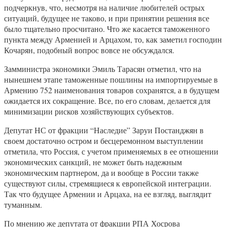
подчеркнув, что, несмотря на наличие любителей острых
ситуаций, будущее не таково, и при принятии решения все
было тщательно просчитано. Что же касается таможенного
пункта между Арменией и Арцахом, то, как заметил господин
Кочарян, подобный вопрос вовсе не обсуждался.
Замминистра экономики Эмиль Тарасян отметил, что на
нынешнем этапе таможенные пошлины на импортируемые в
Армению 752 наименования товаров сохранятся, а в будущем
ожидается их сокращение. Все, по его словам, делается для
минимизации рисков хозяйствующих субъектов.
Депутат НС от фракции “Наследие” Заруи Постанджян в
своем достаточно остром и бесцеремонном выступлении
отметила, что Россия, с учетом применяемых в ее отношении
экономических санкций, не может быть надежным
экономическим партнером, да и вообще в России также
существуют силы, стремящиеся к европейской интеграции.
Так что будущее Армении и Арцаха, на ее взгляд, выглядит
туманным.
По мнению же депутата от фракции РПА Хосрова