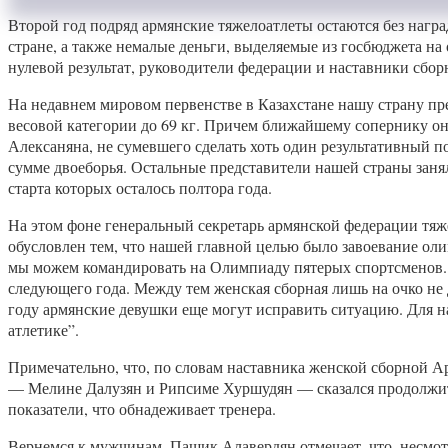
Второй год подряд армянские тяжелоатлеты остаются без награ
стране, а также немалые деньги, выделяемые из госбюджета на
нулевой результат, руководители федерации и наставники сбо
На недавнем мировом первенстве в Казахстане нашу страну пр
весовой категории до 69 кг. Причем ближайшему сопернику он п
Алексаняна, не сумевшего сделать хоть один результативный п
сумме двоеборья. Остальные представители нашей страны заняли
старта которых осталось полтора года.
На этом фоне генеральный секретарь армянской федерации тяж
обусловлен тем, что нашей главной целью было завоевание ол
мы можем командировать на Олимпиаду пятерых спортсменов. К
следующего года. Между тем женская сборная лишь на очко не 
году армянские девушки еще могут исправить ситуацию. Для 
атлетике”.
Примечательно, что, по словам наставника женской сборной А
— Мелине Далузян и Рипсиме Хуршудян — сказался продолжите
показатели, что обнадеживает тренера.
Вернемся к мужчинам. Пашик Алавердян отмечает, что, несмотр