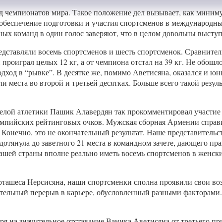
д чемпионатов мира. Такое положение дел вызывает, как миниму
 обеспечение подготовки и участия спортсменов в международных
рных команд в один голос заверяют, что в целом довольны выст
едставляли восемь спортсменов и шесть спортсменок. Сравните
роиграл целых 12 кг, а от чемпиона отстал на 39 кг. Не обошло
одход в “рывке”. В десятке же, помимо Аветисяна, оказался и 
 места во второй и третьей десятках. Больше всего такой резул
елой атлетики Пашик Алавердян так прокомментировал участие 
импийских рейтинговых очков. Мужская сборная Армении справил
онечно, это не окончательный результат. Наше представительс
дотянула до заветного 21 места в командном зачете, дающего п
нашей страны вполне реально иметь восемь спортсменов в женс
рташеса Нерсисяна, наши спортсменки сполна проявили свои во
льный перерыв в карьере, обусловленный разными факторами. 
я на значительное отставание Ваника Аветисяна от третьего при