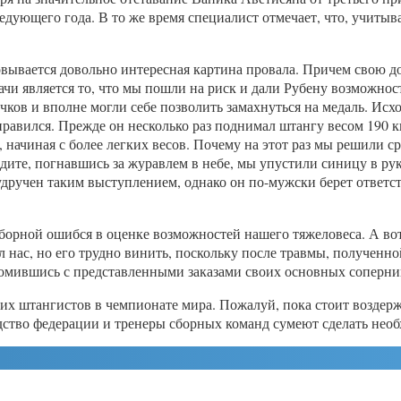
едующего года. В то же время специалист отмечает, что, учиты
совывается довольно интересная картина провала. Причем свою 
чи является то, что мы пошли на риск и дали Рубену возможност
ков и вполне могли себе позволить замахнуться на медаль. Исхо
правился. Прежде он несколько раз поднимал штангу весом 190 кг
 начиная с более легких весов. Почему на этот раз мы решили сра
дите, погнавшись за журавлем в небе, мы упустили синицу в рука
 удручен таким выступлением, однако он по-мужски берет ответст
 сборной ошибся в оценке возможностей нашего тяжеловеса. А в
 нас, но его трудно винить, поскольку после травмы, полученно
омившись с представленными заказами своих основных сопернико
 штангистов в чемпионате мира. Пожалуй, пока стоит воздержа
дство федерации и тренеры сборных команд сумеют сделать нео