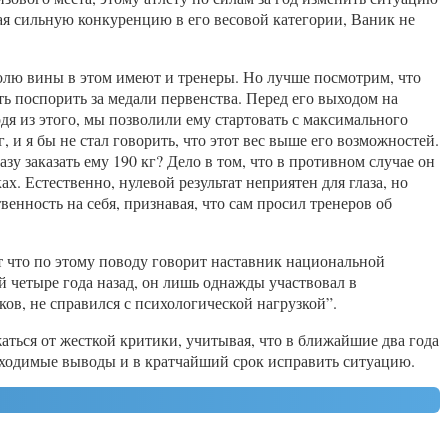
вая сильную конкуренцию в его весовой категории, Ваник не
долю вины в этом имеют и тренеры. Но лучше посмотрим, что
ь поспорить за медали первенства. Перед его выходом на
дя из этого, мы позволили ему стартовать с максимального
, и я бы не стал говорить, что этот вес выше его возможностей.
зу заказать ему 190 кг? Дело в том, что в противном случае он
х. Естественно, нулевой результат неприятен для глаза, но
венность на себя, признавая, что сам просил тренеров об
от что по этому поводу говорит наставник национальной
й четыре года назад, он лишь однажды участвовал в
в, не справился с психологической нагрузкой”.
ться от жесткой критики, учитывая, что в ближайшие два года
бходимые выводы и в кратчайший срок исправить ситуацию.