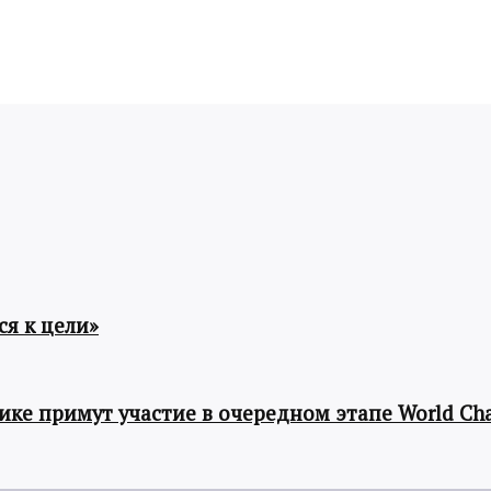
я к цели»
ке примут участие в очередном этапе World Cha