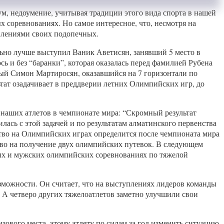
м, недоумение, учитывая традиции этого вида спорта в нашей
 соревнованиях. Но самое интересное, что, несмотря на
уплениями своих подопечных.
льно лучше выступил Ваник Аветисян, занявший 5 место в
сь и без “баранки”, которая оказалась перед фамилией Рубена
юный Симон Мартиросян, оказавшийся на 7 горизонтали по
ьтат озадачивает в преддверии летних Олимпийских игр, до
наших атлетов в чемпионате мира: “Скромный результат
ась с этой задачей и по результатам алматинского первенства
тво на Олимпийских играх определится после чемпионата мира
раво на получение двух олимпийских путевок. В следующем
ких и мужских олимпийских соревнованиях по тяжелой
зможности. Он считает, что на выступлениях лидеров команды
А четверо других тяжелоатлетов заметно улучшили свои
зового места, этому атлету по силам за год изменить ситуацию