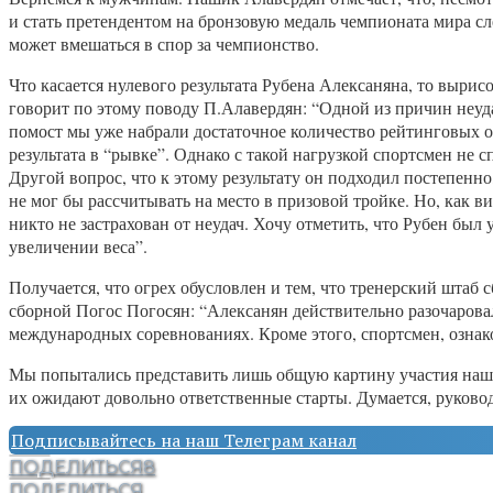
и стать претендентом на бронзовую медаль чемпионата мира сл
может вмешаться в спор за чемпионство.
Что касается нулевого результата Рубена Алексаняна, то выри
говорит по этому поводу П.Алавердян: “Одной из причин неуда
помост мы уже набрали достаточное количество рейтинговых оч
результата в “рывке”. Однако с такой нагрузкой спортсмен не с
Другой вопрос, что к этому результату он подходил постепенно,
не мог бы рассчитывать на место в призовой тройке. Но, как ви
никто не застрахован от неудач. Хочу отметить, что Рубен был
увеличении веса”.
Получается, что огрех обусловлен и тем, что тренерский штаб
сборной Погос Погосян: “Алексанян действительно разочаровал
международных соревнованиях. Кроме этого, спортсмен, ознак
Мы попытались представить лишь общую картину участия наших
их ожидают довольно ответственные старты. Думается, руково
Подписывайтесь на наш Телеграм канал
ПОДЕЛИТЬСЯ
8
ПОДЕЛИТЬСЯ