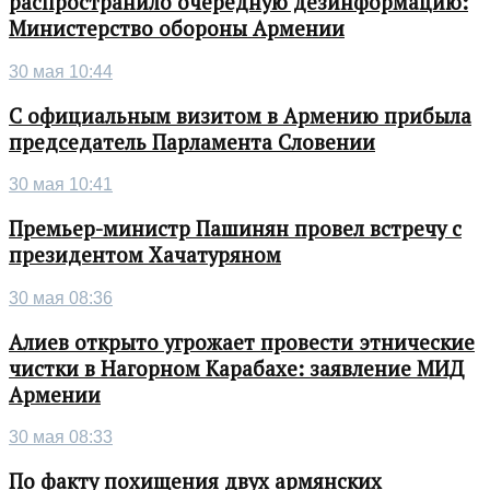
распространило очередную дезинформацию:
Министерство обороны Армении
30 мая 10:44
С официальным визитом в Армению прибыла
председатель Парламента Словении
30 мая 10:41
Премьер-министр Пашинян провел встречу с
президентом Хачатуряном
30 мая 08:36
Алиев открыто угрожает провести этнические
чистки в Нагорном Карабахе: заявление МИД
Армении
30 мая 08:33
По факту похищения двух армянских