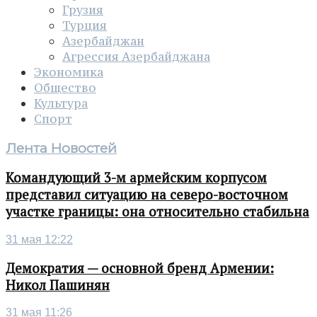
Грузия
Турция
Азербайджан
Агрессия Азербайджана
Экономика
Общество
Культура
Спорт
Лента Новостей
Командующий 3-м армейским корпусом
представил ситуацию на северо-восточном
участке границы: она относительно стабильна
31 мая 12:22
Демократия — основной бренд Армении:
Никол Пашинян
31 мая 11:26