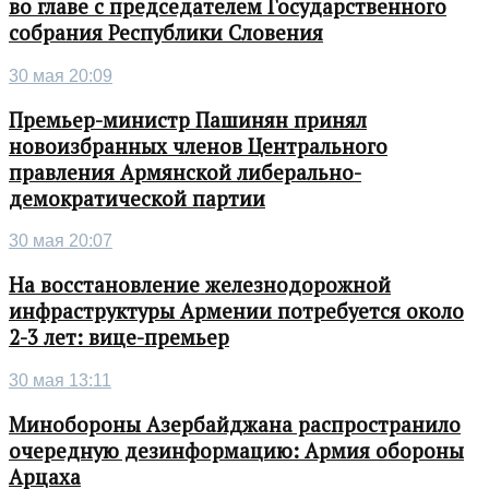
во главе с председателем Государственного
собрания Республики Словения
30 мая 20:09
Премьер-министр Пашинян принял
новоизбранных членов Центрального
правления Армянской либерально-
демократической партии
30 мая 20:07
На восстановление железнодорожной
инфраструктуры Армении потребуется около
2-3 лет: вице-премьер
30 мая 13:11
Минобороны Азербайджана распространило
очередную дезинформацию: Армия обороны
Арцаха