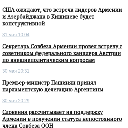
США ожидают, что встреча лидеров Армении
и Азербайджана в Кишиневе будет
конструктивной
31 мая 10:04
Секретарь Совбеза Армении провел встречу с
советником федерального канцлера Австрии
по внешнеполитическим вопросам
30 мая 20:31
Премьер-министр Пашинян принял
парламентскую делегацию Аргентины
30 мая 20:29
Словения рассчитывает на поддержку
Армении в получении статуса непостоянного
члена Совбеза ООН