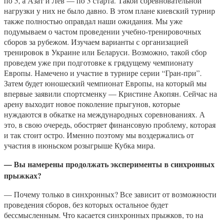
по 5, а Азат и Лев — по 3 старта. Такой соревновательной
нагрузки у них не было давно. В этом плане киевский турнир
также полностью оправдал наши ожидания. Мы уже
подумываем о частом проведении учебно-тренировочных
сборов за рубежом. Изучаем варианты с организацией
тренировок в Украине или Беларуси. Возможно, такой сбор
проведем уже при подготовке к грядущему чемпионату
Европы. Намечено и участие в турнире серии “Гран-при”.
Затем будет юношеский чемпионат Европы, на который мы
впервые заявили спортсменку — Кристине Акопян. Сейчас на
арену выходит новое поколение прыгунов, которые
нуждаются в обкатке на международных соревнованиях. А
это, в свою очередь, обостряет финансовую проблему, которая
и так стоит остро. Именно поэтому мы воздержались от
участия в июньском розыгрыше Кубка мира.
— Вы намерены продолжать эксперименты в синхронных
прыжках?
— Почему только в синхронных? Все зависит от возможности
проведения сборов, без которых остальное будет
бессмысленным. Что касается синхронных прыжков, то на