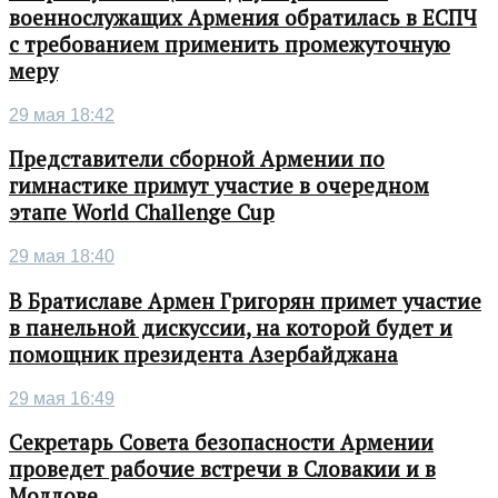
военнослужащих Армения обратилась в ЕСПЧ
с требованием применить промежуточную
меру
29 мая 18:42
Представители сборной Армении по
гимнастике примут участие в очередном
этапе World Challenge Cup
29 мая 18:40
В Братиславе Армен Григорян примет участие
в панельной дискуссии, на которой будет и
помощник президента Азербайджана
29 мая 16:49
Секретарь Совета безопасности Армении
проведет рабочие встречи в Словакии и в
Молдове