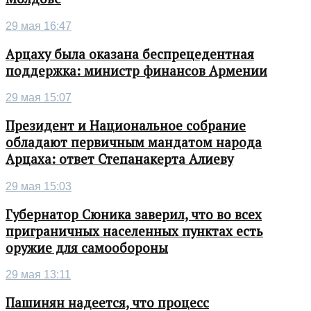
29 мая 16:47
Арцаху была оказана беспрецедентная
поддержка: министр финансов Армении
29 мая 15:07
Президент и Национальное собрание
обладают первичным мандатом народа
Арцаха: ответ Степанакерта Алиеву
29 мая 15:03
Губернатор Сюника заверил, что во всех
приграничных населенных пунктах есть
оружие для самообороны
29 мая 13:11
Пашинян надеется, что процесс