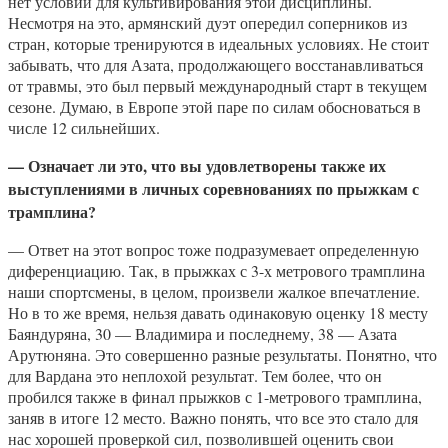
нет условий для культивирования этой дисциплины.
Несмотря на это, армянский дуэт опередил соперников из
стран, которые тренируются в идеальных условиях. Не стоит
забывать, что для Азата, продолжающего восстанавливаться
от травмы, это был первый международный старт в текущем
сезоне. Думаю, в Европе этой паре по силам обосноваться в
числе 12 сильнейших.
— Означает ли это, что вы удовлетворены также их
выступлениями в личных соревнованиях по прыжкам с
трамплина?
— Ответ на этот вопрос тоже подразумевает определенную
диференциацию. Так, в прыжках с 3-х метрового трамплина
наши спортсмены, в целом, произвели жалкое впечатление.
Но в то же время, нельзя давать одинаковую оценку 18 месту
Баяндуряна, 30 — Владимира и последнему, 38 — Азата
Арутюняна. Это совершенно разные результаты. Понятно, что
для Вардана это неплохой результат. Тем более, что он
пробился также в финал прыжков с 1-метрового трамплина,
заняв в итоге 12 место. Важно понять, что все это стало для
нас хорошей проверкой сил, позволившей оценить свои