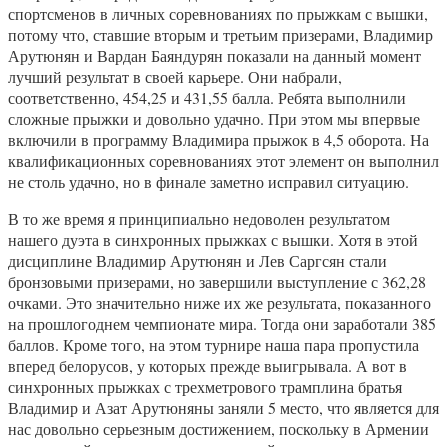
спортсменов в личных соревнованиях по прыжкам с вышки,
потому что, ставшие вторым и третьим призерами, Владимир
Арутюнян и Вардан Баяндурян показали на данный момент
лучший результат в своей карьере. Они набрали,
соответственно, 454,25 и 431,55 балла. Ребята выполнили
сложные прыжки и довольно удачно. При этом мы впервые
включили в программу Владимира прыжок в 4,5 оборота. На
квалификационных соревнованиях этот элемент он выполнил
не столь удачно, но в финале заметно исправил ситуацию.
В то же время я принципиально недоволен результатом
нашего дуэта в синхронных прыжках с вышки. Хотя в этой
дисциплине Владимир Арутюнян и Лев Саргсян стали
бронзовыми призерами, но завершили выступление с 362,28
очками. Это значительно ниже их же результата, показанного
на прошлогоднем чемпионате мира. Тогда они заработали 385
баллов. Кроме того, на этом турнире наша пара пропустила
вперед белорусов, у которых прежде выигрывала. А вот в
синхронных прыжках с трехметрового трамплина братья
Владимир и Азат Арутюняны заняли 5 место, что является для
нас довольно серьезным достижением, поскольку в Армении