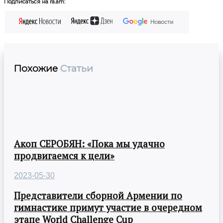
Подписаться на ra.am:
Похожие
Статьи
Акоп СЕРОБЯН: «Пока мы удачно
продвигаемся к цели»
2023-05-30
Представители сборной Армении по
гимнастике примут участие в очередном
этапе World Challenge Cup